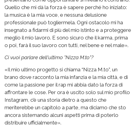
Quello che mi dà la forza è sapere perché ho iniziato:
la musica è la mia voce, e nessuna delusione
professionale può togliermela. Ogni ostacolo mi ha
insegnato a fidarmi di più del mio istinto e a proteggere
meglio il mio lavoro. E sono sicuro che il karma, prima
o poi, farà il suo lavoro con tutti, nel bene e nel male».
Ci vuoi parlare dell'ultimo "Nizza M.to"?
«Il mio ultimo progetto si chiama “Nizza M.to”, un
brano dove racconto la mia infanzia e la mia città, e di
come la passione per il rap mi abbia dato la forza di
affrontare le cose. Per ora è uscito solo sul mio profilo
Instagram, c’è una storia dietro a questo che
meriterebbe un capitolo a parte, ma diciamo che sto
ancora sistemando alcuni aspetti prima di poterlo
distribuire ufficialmente».