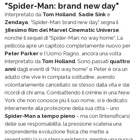
"Spider-Man: brand new day"
Interpretato da
Tom Holland
,
Sadie Sink
e
Zendaya
, “Spider-Man: brand new day” segna il
38esimo film del Marvel Cinematic Universe
,
nonché il sequel di “Spider-Man: no way home”. La
pellicola apre un capitolo completamente nuovo per
Peter Parker
e l'Uomo Ragno, ancora una volta
interpretato da
Tom Holland
. Sono passati
quattro
anni
dagli eventi di “No way home” e Peter è ora un
adulto che vive in completa solitudine, avendo
volontariamente cancellato se stesso dalla vita e dai
ricordi di chi ama. Combattendo il crimine in una New
York che non conosce più il suo nome, si è dedicato
interamente alla protezione della sua città – uno
Spider-Man a tempo pieno
– ma con l’intensificarsi
delle sue responsabilità, la pressione scatena una
sorprendente evoluzione fisica che mette a
repentaglio la sua stessa esistenza, mentre una nuova