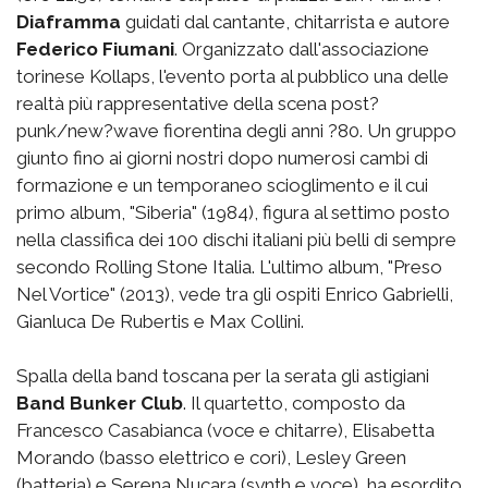
Diaframma
guidati dal cantante, chitarrista e autore
Federico Fiumani
. Organizzato dall'associazione
torinese Kollaps, l'evento porta al pubblico una delle
realtà più rappresentative della scena post?
punk/new?wave fiorentina degli anni ?80. Un gruppo
giunto fino ai giorni nostri dopo numerosi cambi di
formazione e un temporaneo scioglimento e il cui
primo album, "Siberia" (1984), figura al settimo posto
nella classifica dei 100 dischi italiani più belli di sempre
secondo Rolling Stone Italia. L'ultimo album, "Preso
Nel Vortice" (2013), vede tra gli ospiti Enrico Gabrielli,
Gianluca De Rubertis e Max Collini.
Spalla della band toscana per la serata gli astigiani
Band Bunker Club
. Il quartetto, composto da
Francesco Casabianca (voce e chitarre), Elisabetta
Morando (basso elettrico e cori), Lesley Green
(batteria) e Serena Nucara (synth e voce), ha esordito