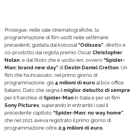
Prosegue, nelle sale cinematografiche, la
programmazione di film usciti nelle settimane
precedenti, guidata dal kolossal
“Odissea”
, diretto e
co-prodotto dal regista premio Oscar
Christopher
Nolan
, e dal titolo che è uscito ieri, ovvero
“Spider-
Man: brand new day”
di
Destin Daniel Cretton
. Un
film che ha incassato, nel primo giorno di
programmazione, già
4 milioni di euro
al box office
italiano. Dato che segna il
miglior debutto di sempre
per il franchise di
Spider-Man
in Italia e per un film
Sony Pictures
, superando in entrambi i casi il
precedente capitolo
“Spider-Man: no way home”
,
che nel 2021 aveva registrato il primo giorno di
programmazione oltre
2,9 milioni di euro
.