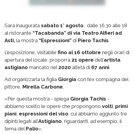
Sarà inaugurata
sabato 1° agosto
, dalle 16.30 alle 18
al ristorante
“Tacabanda” di via Teatro Alfieri ad
Asti,
la mostra
“Espressioni”
di
Piero Tachis
.
L’esposizione, visitabile
fino al 16 ottobre
negli orari di
apertura del locale, proporrà
21 opere
dell’
artista
astigiano
mancato nel
2020
all’età di
67 anni
.
Ad organizzarla la figlia
Giorgia
con l’ex compagna del
pittore,
Mirella Carbone
.
«Per questa mostra - spiega
Giorgia Tachis
-
abbiamo scelto le opere che propongono
volti
,
primi
piani
,
espressioni del viso
, cui abbiamo aggiunto tre
dipinti legati all’
Astigiano
, riguardanti, ad esempio, il
tema del
Palio
».