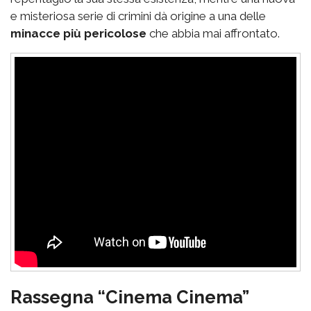
e misteriosa serie di crimini dà origine a una delle
minacce più pericolose
che abbia mai affrontato.
Rassegna “Cinema Cinema”