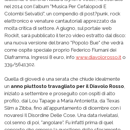
nel 2014 con l'album "Musica Per Cefalopodi E
Colombi Selvatici", un compendio di post?punk, rock
elettronico e venature cantautoriali apprezzato da
molta critica di settore. A giugno, sul portale web
Rockit, sarà pubblicato il terzo video estratto dal disco:
una nuova versione del brano "Popolo Bue" che vedrà
come ospite speciale proprio Federico Fiumani dei
Diaframma. Ingressi 8 euro, info
www.diavolorosso.it
o
339/5641302.
Quella di giovedì è una serata che chiude idealmente
un
anno piuttosto travagliato per il Diavolo Rosso
,
iniziato a settembre e proseguito con ospiti di alto
profilo, dai Lou Tapage a Maria Antonietta, da Texas
Slim a Zibba, fino all'appuntamento di dicembre con i
novaresi Il Disordine Delle Cose. Una data rivelatasi,
col senno di poi, "angolare". Fu infatti prima di quel
concerto che emerse la questione dello sforamento