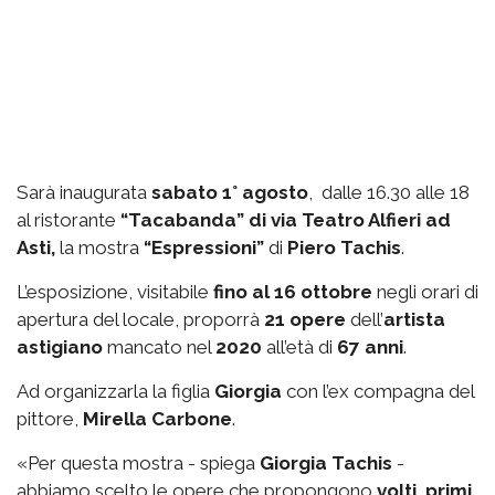
Sarà inaugurata
sabato 1° agosto
, dalle 16.30 alle 18
al ristorante
“Tacabanda” di via Teatro Alfieri ad
Asti,
la mostra
“Espressioni”
di
Piero Tachis
.
L’esposizione, visitabile
fino al 16 ottobre
negli orari di
apertura del locale, proporrà
21 opere
dell’
artista
astigiano
mancato nel
2020
all’età di
67 anni
.
Ad organizzarla la figlia
Giorgia
con l’ex compagna del
pittore,
Mirella Carbone
.
«Per questa mostra - spiega
Giorgia Tachis
-
abbiamo scelto le opere che propongono
volti
,
primi