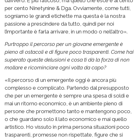
davvero. È più faticoso, ma quello che esce è al cento
per cento Ninetynine & Dga. Ovviamente, come tutti,
sogniamo le grandi etichette ma questa è la nostra
passione a prescindere da tutto, quindi per noi
l’importante è farla arrivare, in un modo o nell’altro».
Purtroppo il percorso per un giovane emergente è
pieno di ostacoli e di figure poco trasparenti. Come hai
superato queste delusioni e cosa ti dà la forza di non
mollare e ricominciare ogni volta da capo?
«Il percorso di un emergente oggi è ancora più
complesso e complicato. Partendo dal presupposto
che per un emergente è sempre una spesa di soldi e
mai un ritorno economico, è un ambiente pieno di
persone che promettono tanto e mantengono poco,
o che guardano solo il lato economico e mai quello
artistico. Ho vissuto in prima persona situazioni poco
trasparenti, promesse non rispettate, figure che si