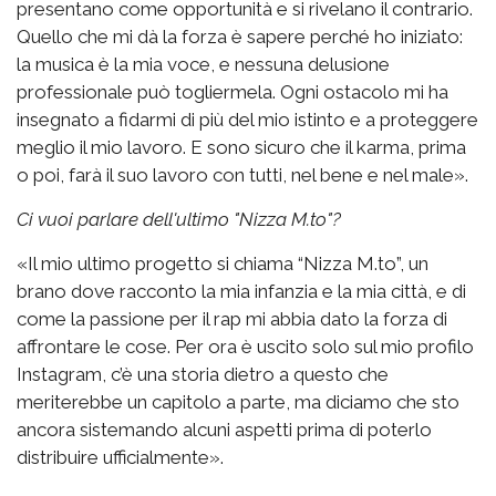
presentano come opportunità e si rivelano il contrario.
Quello che mi dà la forza è sapere perché ho iniziato:
la musica è la mia voce, e nessuna delusione
professionale può togliermela. Ogni ostacolo mi ha
insegnato a fidarmi di più del mio istinto e a proteggere
meglio il mio lavoro. E sono sicuro che il karma, prima
o poi, farà il suo lavoro con tutti, nel bene e nel male».
Ci vuoi parlare dell'ultimo "Nizza M.to"?
«Il mio ultimo progetto si chiama “Nizza M.to”, un
brano dove racconto la mia infanzia e la mia città, e di
come la passione per il rap mi abbia dato la forza di
affrontare le cose. Per ora è uscito solo sul mio profilo
Instagram, c’è una storia dietro a questo che
meriterebbe un capitolo a parte, ma diciamo che sto
ancora sistemando alcuni aspetti prima di poterlo
distribuire ufficialmente».