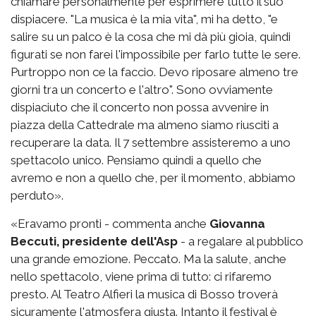
chiamare personalmente per esprimere tutto il suo
dispiacere. "La musica è la mia vita", mi ha detto, "e
salire su un palco è la cosa che mi dà più gioia, quindi
figurati se non farei l'impossibile per farlo tutte le sere.
Purtroppo non ce la faccio. Devo riposare almeno tre
giorni tra un concerto e l'altro". Sono ovviamente
dispiaciuto che il concerto non possa avvenire in
piazza della Cattedrale ma almeno siamo riusciti a
recuperare la data. Il 7 settembre assisteremo a uno
spettacolo unico. Pensiamo quindi a quello che
avremo e non a quello che, per il momento, abbiamo
perduto».
«Eravamo pronti - commenta anche
Giovanna
Beccuti, presidente dell'Asp
- a regalare al pubblico
una grande emozione. Peccato. Ma la salute, anche
nello spettacolo, viene prima di tutto: ci rifaremo
presto. Al Teatro Alfieri la musica di Bosso troverà
sicuramente l'atmosfera giusta. Intanto il festival è