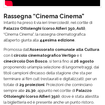
Rassegna “Cinema Cinema”
Intanto ha preso il via ieri (mercoledì), nel cortile di
Palazzo Ottolenghi (corso Alfieri 350, Asti)
,
“Cinema Cinema”, la rassegna cinematografica
all’aperto giunta alla
44esima edizione
.
Promossa dall’
Assessorato comunale alla Cultura
con il
circolo cinematografico Vertigo
e il
cinecircolo Don Bosco
, si terrà fino al
26 agosto
proponendo un’ampia selezione di lungometraggi, dai
titoli campioni d’incasso della stagione che sta per
terminare ai film cult (restaurati e digitalizzati), per un
totale di
29 proiezioni
. Proiezioni che cominciano
sempre alle
21.30
, appunto nel cortile di
Palazzo
Ottolenghi (corso Alfieri 350)
, dove è stata allestita
la biglietteria ed è presente anche un punto ristoro.