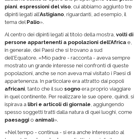
piani
,
espressioni del viso
, cui abbiamo aggiunto tre
dipinti legati all’
Astigiano
, riguardanti, ad esempio, il
tema del
Palio
».
Al centro dei dipinti legati al titolo della mostra,
volti di
persone appartenenti a popolazioni dell’Africa
e,
in generale, dei Paesi che si trovano a sud
dell’Equatore. «Mio padre - racconta - aveva sempre
mostrato un grande interesse nei confronti di queste
popolazioni, anche se non aveva mai visitato i Paesi di
appartenenza. In particolare era attratto dai popoli
africani
, tanto che il suo
sogno
era proprio viaggiare
in quel continente. Per realizzare le sue opere, quindi, si
ispirava a
libri e articoli di giornale
, aggiungendo
spesso soggetti tratti dalla natura di quei luoghi, come
paesaggi
o
animali
».
«Nel tempo - continua - si era anche interessato al