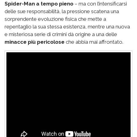
Spider-Man a tempo pieno
– ma con l’intensificarsi
delle sue responsabilità, la pressione scatena una
sorprendente evoluzione fisica che mette a
repentaglio la sua stessa esistenza, mentre una nuova
e misteriosa serie di crimini dà origine a una delle
minacce più pericolose
che abbia mai affrontato.