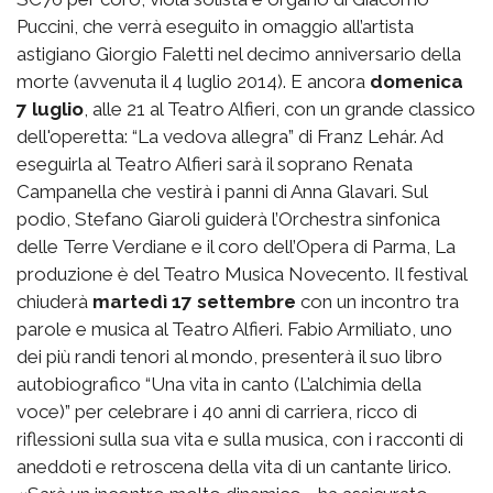
Puccini, che verrà eseguito in omaggio all’artista
astigiano Giorgio Faletti nel decimo anniversario della
morte (avvenuta il 4 luglio 2014). E ancora
domenica
7 luglio
, alle 21 al Teatro Alfieri, con un grande classico
dell'operetta: “La vedova allegra” di Franz Lehár. Ad
eseguirla al Teatro Alfieri sarà il soprano Renata
Campanella che vestirà i panni di Anna Glavari. Sul
podio, Stefano Giaroli guiderà l’Orchestra sinfonica
delle Terre Verdiane e il coro dell’Opera di Parma, La
produzione è del Teatro Musica Novecento. Il festival
chiuderà
martedì 17 settembre
con un incontro tra
parole e musica al Teatro Alfieri. Fabio Armiliato, uno
dei più randi tenori al mondo, presenterà il suo libro
autobiografico “Una vita in canto (L’alchimia della
voce)” per celebrare i 40 anni di carriera, ricco di
riflessioni sulla sua vita e sulla musica, con i racconti di
aneddoti e retroscena della vita di un cantante lirico.