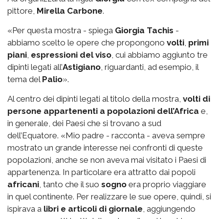
pittore,
Mirella Carbone
.
«Per questa mostra - spiega
Giorgia Tachis
-
abbiamo scelto le opere che propongono
volti
,
primi
piani
,
espressioni del viso
, cui abbiamo aggiunto tre
dipinti legati all’
Astigiano
, riguardanti, ad esempio, il
tema del
Palio
».
Al centro dei dipinti legati al titolo della mostra,
volti di
persone appartenenti a popolazioni dell’Africa
e,
in generale, dei Paesi che si trovano a sud
dell’Equatore. «Mio padre - racconta - aveva sempre
mostrato un grande interesse nei confronti di queste
popolazioni, anche se non aveva mai visitato i Paesi di
appartenenza. In particolare era attratto dai popoli
africani
, tanto che il suo
sogno
era proprio viaggiare
in quel continente. Per realizzare le sue opere, quindi, si
ispirava a
libri e articoli di giornale
, aggiungendo