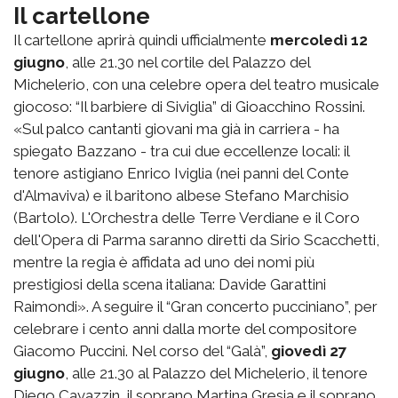
Il cartellone
Il cartellone aprirà quindi ufficialmente
mercoledì 12
giugno
, alle 21.30 nel cortile del Palazzo del
Michelerio, con una celebre opera del teatro musicale
giocoso: “Il barbiere di Siviglia” di Gioacchino Rossini.
«Sul palco cantanti giovani ma già in carriera - ha
spiegato Bazzano - tra cui due eccellenze locali: il
tenore astigiano Enrico Iviglia (nei panni del Conte
d'Almaviva) e il baritono albese Stefano Marchisio
(Bartolo). L'Orchestra delle Terre Verdiane e il Coro
dell'Opera di Parma saranno diretti da Sirio Scacchetti,
mentre la regia è affidata ad uno dei nomi più
prestigiosi della scena italiana: Davide Garattini
Raimondi». A seguire il “Gran concerto pucciniano”, per
celebrare i cento anni dalla morte del compositore
Giacomo Puccini. Nel corso del “Galà”,
giovedì 27
giugno
, alle 21.30 al Palazzo del Michelerio, il tenore
Diego Cavazzin, il soprano Martina Gresia e il soprano