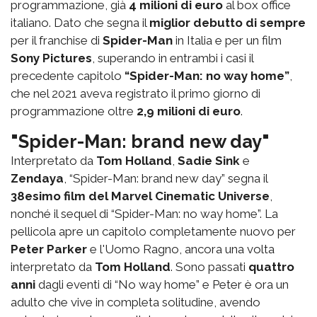
programmazione, già
4 milioni di euro
al box office
italiano. Dato che segna il
miglior debutto di sempre
per il franchise di
Spider-Man
in Italia e per un film
Sony Pictures
, superando in entrambi i casi il
precedente capitolo
“Spider-Man: no way home”
,
che nel 2021 aveva registrato il primo giorno di
programmazione oltre
2,9 milioni di euro
.
"Spider-Man: brand new day"
Interpretato da
Tom Holland
,
Sadie Sink
e
Zendaya
, “Spider-Man: brand new day” segna il
38esimo film del Marvel Cinematic Universe
,
nonché il sequel di “Spider-Man: no way home”. La
pellicola apre un capitolo completamente nuovo per
Peter Parker
e l'Uomo Ragno, ancora una volta
interpretato da
Tom Holland
. Sono passati
quattro
anni
dagli eventi di “No way home” e Peter è ora un
adulto che vive in completa solitudine, avendo