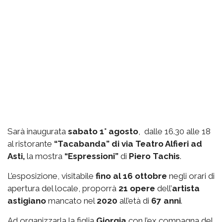
Sarà inaugurata
sabato 1° agosto
, dalle 16.30 alle 18
al ristorante
“Tacabanda” di via Teatro Alfieri ad
Asti,
la mostra
“Espressioni”
di
Piero Tachis
.
L’esposizione, visitabile
fino al 16 ottobre
negli orari di
apertura del locale, proporrà
21 opere
dell’
artista
astigiano
mancato nel
2020
all’età di
67 anni
.
Ad organizzarla la figlia
Giorgia
con l’ex compagna del