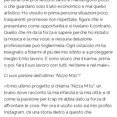
o che guardano solo il lato economico e mai quello
artistico. Ho vissuto in prima persona situazioni poco
trasparenti, promesse non rispettate, figure che si
presentano come opportunità e si rivelano il contrario.
Quello che mi dà la forza è sapere perché ho iniziato:
la musica è la mia voce, e nessuna delusione
professionale può togliermela. Ogni ostacolo mi ha
insegnato a fidarmi di più del mio istinto e a proteggere
meglio il mio lavoro. E sono sicuro che il karma, prima
o poi, farà il suo lavoro con tutti, nel bene e nel male».
Ci vuoi parlare dell'ultimo "Nizza M.to"?
«Il mio ultimo progetto si chiama “Nizza M.to”, un
brano dove racconto la mia infanzia e la mia città, e di
come la passione per il rap mi abbia dato la forza di
affrontare le cose. Per ora è uscito solo sul mio profilo
Instagram, c’è una storia dietro a questo che