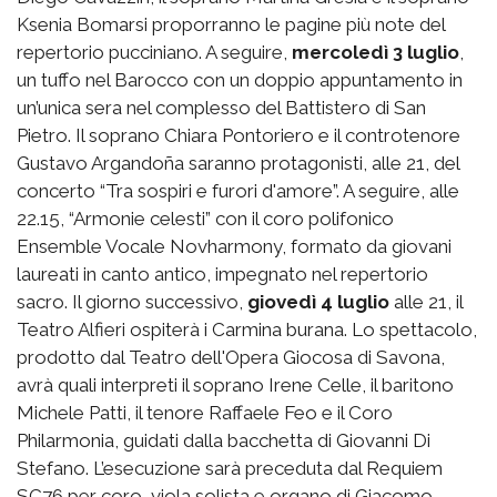
Ksenia Bomarsi proporranno le pagine più note del
repertorio pucciniano. A seguire,
mercoledì 3 luglio
,
un tuffo nel Barocco con un doppio appuntamento in
un’unica sera nel complesso del Battistero di San
Pietro. Il soprano Chiara Pontoriero e il controtenore
Gustavo Argandoña saranno protagonisti, alle 21, del
concerto “Tra sospiri e furori d'amore”. A seguire, alle
22.15, “Armonie celesti” con il coro polifonico
Ensemble Vocale Novharmony, formato da giovani
laureati in canto antico, impegnato nel repertorio
sacro. Il giorno successivo,
giovedì 4 luglio
alle 21, il
Teatro Alfieri ospiterà i Carmina burana. Lo spettacolo,
prodotto dal Teatro dell'Opera Giocosa di Savona,
avrà quali interpreti il soprano Irene Celle, il baritono
Michele Patti, il tenore Raffaele Feo e il Coro
Philarmonia, guidati dalla bacchetta di Giovanni Di
Stefano. L’esecuzione sarà preceduta dal Requiem
SC76 per coro, viola solista e organo di Giacomo