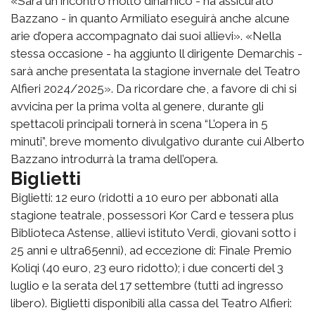
«Sarà un incontro molto dinamico - ha assicurato
Bazzano - in quanto Armiliato eseguirà anche alcune
arie d’opera accompagnato dai suoi allievi». «Nella
stessa occasione - ha aggiunto ll dirigente Demarchis -
sarà anche presentata la stagione invernale del Teatro
Alfieri 2024/2025». Da ricordare che, a favore di chi si
avvicina per la prima volta al genere, durante gli
spettacoli principali tornerà in scena “L’opera in 5
minuti”, breve momento divulgativo durante cui Alberto
Bazzano introdurrà la trama dell’opera.
Biglietti
Biglietti: 12 euro (ridotti a 10 euro per abbonati alla
stagione teatrale, possessori Kor Card e tessera plus
Biblioteca Astense, allievi istituto Verdi, giovani sotto i
25 anni e ultra65enni), ad eccezione di: Finale Premio
Koliqi (40 euro, 23 euro ridotto); i due concerti del 3
luglio e la serata del 17 settembre (tutti ad ingresso
libero). Biglietti disponibili alla cassa del Teatro Alfieri: