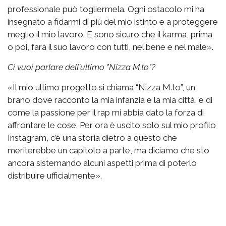
professionale può togliermela. Ogni ostacolo mi ha
insegnato a fidarmi di più del mio istinto e a proteggere
meglio il mio lavoro. E sono sicuro che il karma, prima
o poi, farà il suo lavoro con tutti, nel bene e nel male».
Ci vuoi parlare dell'ultimo "Nizza M.to"?
«Il mio ultimo progetto si chiama “Nizza M.to”, un
brano dove racconto la mia infanzia e la mia città, e di
come la passione per il rap mi abbia dato la forza di
affrontare le cose. Per ora è uscito solo sul mio profilo
Instagram, c’è una storia dietro a questo che
meriterebbe un capitolo a parte, ma diciamo che sto
ancora sistemando alcuni aspetti prima di poterlo
distribuire ufficialmente».