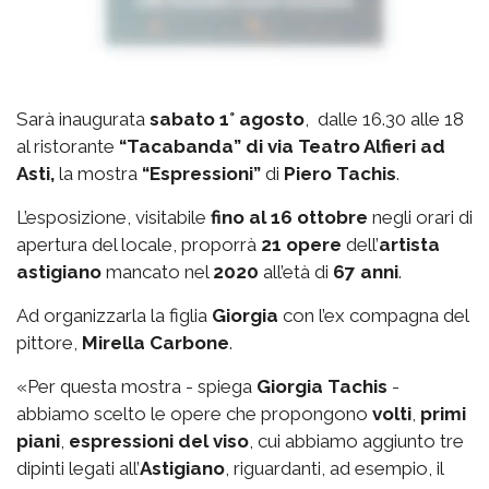
Sarà inaugurata
sabato 1° agosto
, dalle 16.30 alle 18
al ristorante
“Tacabanda” di via Teatro Alfieri ad
Asti,
la mostra
“Espressioni”
di
Piero Tachis
.
L’esposizione, visitabile
fino al 16 ottobre
negli orari di
apertura del locale, proporrà
21 opere
dell’
artista
astigiano
mancato nel
2020
all’età di
67 anni
.
Ad organizzarla la figlia
Giorgia
con l’ex compagna del
pittore,
Mirella Carbone
.
«Per questa mostra - spiega
Giorgia Tachis
-
abbiamo scelto le opere che propongono
volti
,
primi
piani
,
espressioni del viso
, cui abbiamo aggiunto tre
dipinti legati all’
Astigiano
, riguardanti, ad esempio, il