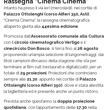
Rassegna “Cinema Cinema”
Intanto ha preso il via ieri (mercoledì), nel cortile di
Palazzo Ottolenghi (corso Alfieri 350, Asti)
,
“Cinema Cinema”, la rassegna cinematografica
all’aperto giunta alla
44esima edizione
.
Promossa dall’
Assessorato comunale alla Cultura
con il
circolo cinematografico Vertigo
e il
cinecircolo Don Bosco
, si terrà fino al
26 agosto
proponendo un’ampia selezione di lungometraggi, dai
titoli campioni d’incasso della stagione che sta per
terminare ai film cult (restaurati e digitalizzati), per un
totale di
29 proiezioni
. Proiezioni che cominciano
sempre alle
21.30
, appunto nel cortile di
Palazzo
Ottolenghi (corso Alfieri 350)
, dove è stata allestita
la biglietteria ed è presente anche un punto ristoro.
Prevista anche quest’anno la
doppia proiezione
quotidiana
, con l’appuntamento delle
17.30
nella