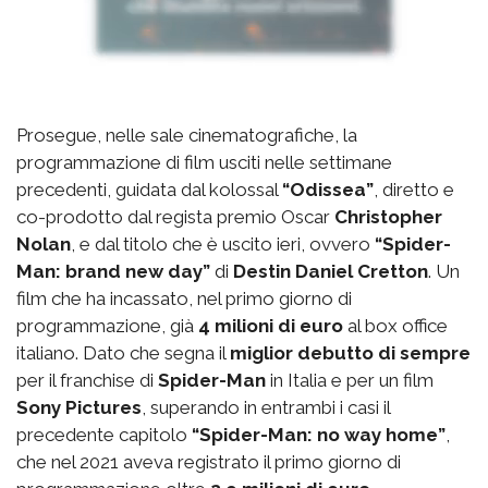
Prosegue, nelle sale cinematografiche, la
programmazione di film usciti nelle settimane
precedenti, guidata dal kolossal
“Odissea”
, diretto e
co-prodotto dal regista premio Oscar
Christopher
Nolan
, e dal titolo che è uscito ieri, ovvero
“Spider-
Man: brand new day”
di
Destin Daniel Cretton
. Un
film che ha incassato, nel primo giorno di
programmazione, già
4 milioni di euro
al box office
italiano. Dato che segna il
miglior debutto di sempre
per il franchise di
Spider-Man
in Italia e per un film
Sony Pictures
, superando in entrambi i casi il
precedente capitolo
“Spider-Man: no way home”
,
che nel 2021 aveva registrato il primo giorno di