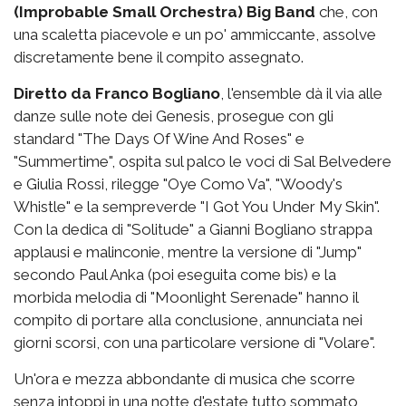
(Improbable Small Orchestra) Big Band
che, con
una scaletta piacevole e un po' ammiccante, assolve
discretamente bene il compito assegnato.
Diretto da Franco Bogliano
, l'ensemble dà il via alle
danze sulle note dei Genesis, prosegue con gli
standard "The Days Of Wine And Roses" e
"Summertime", ospita sul palco le voci di Sal Belvedere
e Giulia Rossi, rilegge "Oye Como Va", "Woody's
Whistle" e la sempreverde "I Got You Under My Skin".
Con la dedica di "Solitude" a Gianni Bogliano strappa
applausi e malinconie, mentre la versione di "Jump"
secondo Paul Anka (poi eseguita come bis) e la
morbida melodia di "Moonlight Serenade" hanno il
compito di portare alla conclusione, annunciata nei
giorni scorsi, con una particolare versione di "Volare".
Un'ora e mezza abbondante di musica che scorre
senza intoppi in una notte d'estate tutto sommato