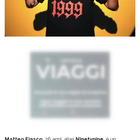
Matteo Fiasco
, 26 anni, alias
Ninetynine
, è un