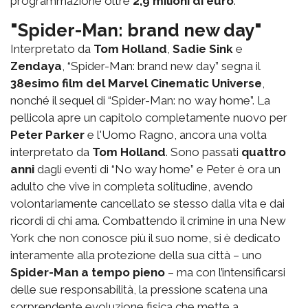
programmazione oltre
2,9 milioni di euro
.
"Spider-Man: brand new day"
Interpretato da
Tom Holland
,
Sadie Sink
e
Zendaya
, “Spider-Man: brand new day” segna il
38esimo film del Marvel Cinematic Universe
,
nonché il sequel di “Spider-Man: no way home”. La
pellicola apre un capitolo completamente nuovo per
Peter Parker
e l'Uomo Ragno, ancora una volta
interpretato da
Tom Holland
. Sono passati
quattro
anni
dagli eventi di “No way home” e Peter è ora un
adulto che vive in completa solitudine, avendo
volontariamente cancellato se stesso dalla vita e dai
ricordi di chi ama. Combattendo il crimine in una New
York che non conosce più il suo nome, si è dedicato
interamente alla protezione della sua città – uno
Spider-Man a tempo pieno
– ma con l’intensificarsi
delle sue responsabilità, la pressione scatena una
sorprendente evoluzione fisica che mette a