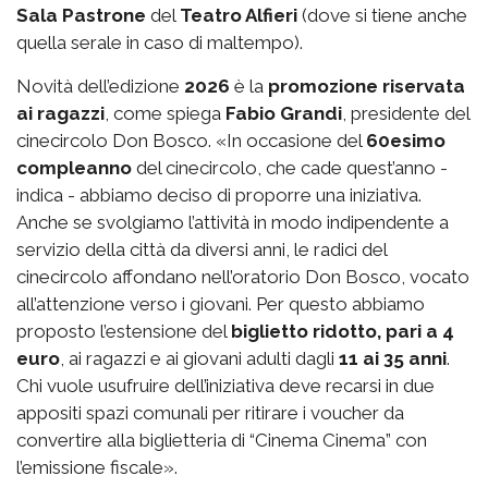
Sala Pastrone
del
Teatro Alfieri
(dove si tiene anche
quella serale in caso di maltempo).
Novità dell’edizione
2026
è la
promozione riservata
ai ragazzi
, come spiega
Fabio Grandi
, presidente del
cinecircolo Don Bosco. «In occasione del
60esimo
compleanno
del cinecircolo, che cade quest’anno -
indica - abbiamo deciso di proporre una iniziativa.
Anche se svolgiamo l’attività in modo indipendente a
servizio della città da diversi anni, le radici del
cinecircolo affondano nell’oratorio Don Bosco, vocato
all’attenzione verso i giovani. Per questo abbiamo
proposto l’estensione del
biglietto ridotto, pari a 4
euro
, ai ragazzi e ai giovani adulti dagli
11 ai 35 anni
.
Chi vuole usufruire dell’iniziativa deve recarsi in due
appositi spazi comunali per ritirare i voucher da
convertire alla biglietteria di “Cinema Cinema” con
l’emissione fiscale».