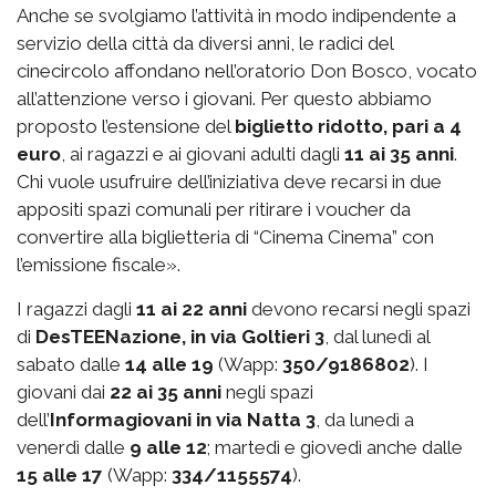
Anche se svolgiamo l’attività in modo indipendente a
servizio della città da diversi anni, le radici del
cinecircolo affondano nell’oratorio Don Bosco, vocato
all’attenzione verso i giovani. Per questo abbiamo
proposto l’estensione del
biglietto ridotto, pari a 4
euro
, ai ragazzi e ai giovani adulti dagli
11 ai 35 anni
.
Chi vuole usufruire dell’iniziativa deve recarsi in due
appositi spazi comunali per ritirare i voucher da
convertire alla biglietteria di “Cinema Cinema” con
l’emissione fiscale».
I ragazzi dagli
11 ai 22 anni
devono recarsi negli spazi
di
DesTEENazione, in via Goltieri 3
, dal lunedì al
sabato dalle
14 alle 19
(Wapp:
350/9186802
). I
giovani dai
22 ai 35 anni
negli spazi
dell’
Informagiovani in via Natta 3
, da lunedì a
venerdì dalle
9 alle 12
; martedì e giovedì anche dalle
15 alle 17
(Wapp:
334/1155574
).