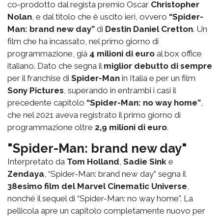
co-prodotto dal regista premio Oscar
Christopher
Nolan
, e dal titolo che è uscito ieri, ovvero
“Spider-
Man: brand new day”
di
Destin Daniel Cretton
. Un
film che ha incassato, nel primo giorno di
programmazione, già
4 milioni di euro
al box office
italiano. Dato che segna il
miglior debutto di sempre
per il franchise di
Spider-Man
in Italia e per un film
Sony Pictures
, superando in entrambi i casi il
precedente capitolo
“Spider-Man: no way home”
,
che nel 2021 aveva registrato il primo giorno di
programmazione oltre
2,9 milioni di euro
.
"Spider-Man: brand new day"
Interpretato da
Tom Holland
,
Sadie Sink
e
Zendaya
, “Spider-Man: brand new day” segna il
38esimo film del Marvel Cinematic Universe
,
nonché il sequel di “Spider-Man: no way home”. La
pellicola apre un capitolo completamente nuovo per