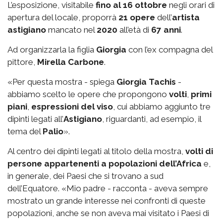
L’esposizione, visitabile
fino al 16 ottobre
negli orari di
apertura del locale, proporrà
21 opere
dell’
artista
astigiano
mancato nel
2020
all’età di
67 anni
.
Ad organizzarla la figlia
Giorgia
con l’ex compagna del
pittore,
Mirella Carbone
.
«Per questa mostra - spiega
Giorgia Tachis
-
abbiamo scelto le opere che propongono
volti
,
primi
piani
,
espressioni del viso
, cui abbiamo aggiunto tre
dipinti legati all’
Astigiano
, riguardanti, ad esempio, il
tema del
Palio
».
Al centro dei dipinti legati al titolo della mostra,
volti di
persone appartenenti a popolazioni dell’Africa
e,
in generale, dei Paesi che si trovano a sud
dell’Equatore. «Mio padre - racconta - aveva sempre
mostrato un grande interesse nei confronti di queste
popolazioni, anche se non aveva mai visitato i Paesi di