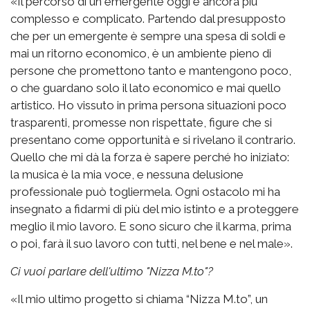
«Il percorso di un emergente oggi è ancora più
complesso e complicato. Partendo dal presupposto
che per un emergente è sempre una spesa di soldi e
mai un ritorno economico, è un ambiente pieno di
persone che promettono tanto e mantengono poco,
o che guardano solo il lato economico e mai quello
artistico. Ho vissuto in prima persona situazioni poco
trasparenti, promesse non rispettate, figure che si
presentano come opportunità e si rivelano il contrario.
Quello che mi dà la forza è sapere perché ho iniziato:
la musica è la mia voce, e nessuna delusione
professionale può togliermela. Ogni ostacolo mi ha
insegnato a fidarmi di più del mio istinto e a proteggere
meglio il mio lavoro. E sono sicuro che il karma, prima
o poi, farà il suo lavoro con tutti, nel bene e nel male».
Ci vuoi parlare dell'ultimo "Nizza M.to"?
«Il mio ultimo progetto si chiama “Nizza M.to”, un