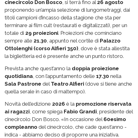
cinecircolo Don Bosco
, si terrà fino al
26 agosto
proponendo un’ampia selezione di lungometraggi, dai
titoli campioni d’incasso della stagione che sta per
terminare ai film cult (restaurati e digitalizzati), per un
totale di
29 proiezioni
. Proiezioni che cominciano
sempre alle
21.30
, appunto nel cortile di
Palazzo
Ottolenghi (corso Alfieri 350)
, dove è stata allestita
la biglietteria ed è presente anche un punto ristoro.
Prevista anche quest’anno la
doppia proiezione
quotidiana
, con l’appuntamento delle
17.30
nella
Sala Pastrone
del
Teatro Alfieri
(dove si tiene anche
quella serale in caso di maltempo).
Novità dell’edizione
2026
è la
promozione riservata
ai ragazzi
, come spiega
Fabio Grandi
, presidente del
cinecircolo Don Bosco. «In occasione del
60esimo
compleanno
del cinecircolo, che cade quest’anno -
indica - abbiamo deciso di proporre una iniziativa.