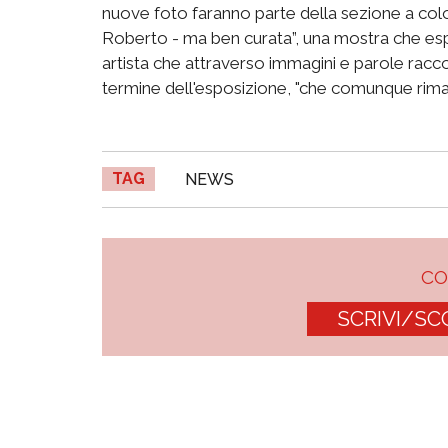
nuove foto faranno parte della sezione a colo
Roberto - ma ben curata”, una mostra che espr
artista che attraverso immagini e parole racco
termine dell'esposizione, "che comunque rimar
TAG
NEWS
C
SCRIVI/SC