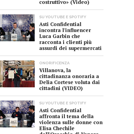
costruttivo» (Video)
SU YOUTUBE E SPOTIFY
Asti Confidential
incontra l'influencer
Luca Garbin che
racconta i clienti più
assurdi dei supermercati
ONORIFICENZA
Villanova, la
cittadinanza onoraria a
Delia Cortese voluta dai
cittadini (VIDEO)
SU YOUTUBE E SPOTIFY
Asti Confidential
affronta il tema della
violenza sulle donne con
Elisa Chechile