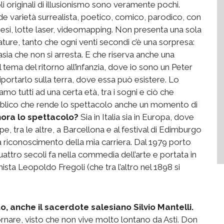
i originali di illusionismo sono veramente pochi.
e varietà surrealista, poetico, comico, parodico, con
nesi, lotte laser, videomapping. Non presenta una sola
ure, tanto che ogni venti secondi c’è una sorpresa:
asia che non si arresta. E che riserva anche una
l tema del ritorno all’infanzia, dove io sono un Peter
portarlo sulla terra, dove essa può esistere. Lo
o tutti ad una certa età, tra i sogni e ciò che
bblico che rende lo spettacolo anche un momento di
nora lo spettacolo?
Sia in Italia sia in Europa, dove
e, tra le altre, a Barcellona e al festival di Edimburgo
a riconoscimento della mia carriera. Dal 1979 porto
quattro secoli fa nella commedia dell’arte e portata in
ta Leopoldo Fregoli (che tra l’altro nel 1898 si
to, anche il sacerdote salesiano Silvio Mantelli.
nare, visto che non vive molto lontano da Asti. Don