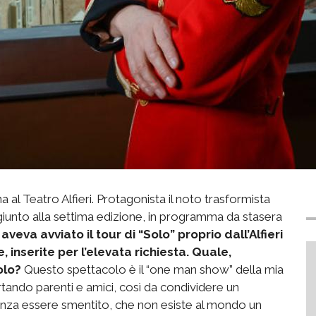
a al Teatro Alfieri. Protagonista il noto trasformista
giunto alla settima edizione, in programma da stasera
aveva avviato il tour di “Solo” proprio dall’Alfieri
, inserite per l’elevata richiesta. Quale,
olo?
Questo spettacolo è il “one man show” della mia
 portando parenti e amici, così da condividere un
enza essere smentito, che non esiste al mondo un