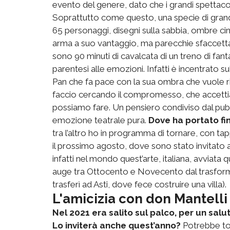
evento del genere, dato che i grandi spettacol
Soprattutto come questo, una specie di grand
65 personaggi, disegni sulla sabbia, ombre ci
arma a suo vantaggio, ma parecchie sfaccettat
sono 90 minuti di cavalcata di un treno di fant
parentesi alle emozioni. Infatti è incentrato su
Pan che fa pace con la sua ombra che vuole ri
faccio cercando il compromesso, che accettiam
possiamo fare. Un pensiero condiviso dal pu
emozione teatrale pura.
Dove ha portato fi
tra l’altro ho in programma di tornare, con tapp
il prossimo agosto, dove sono stato invitato 
infatti nel mondo quest’arte, italiana, avviata 
auge tra Ottocento e Novecento dal trasformis
trasferì ad Asti, dove fece costruire una villa).
L'amicizia con don Mantelli
Nel 2021 era salito sul palco, per un salu
Lo inviterà anche quest’anno?
Potrebbe tor