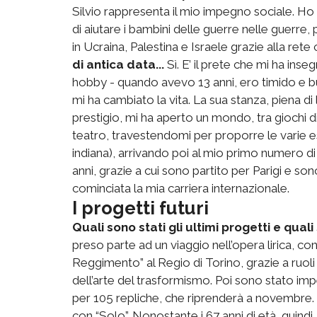
Silvio rappresenta il mio impegno sociale. Ho
di aiutare i bambini delle guerre nelle guerre,
in Ucraina, Palestina e Israele grazie alla rete 
di antica data...
Sì. E’ il prete che mi ha inse
hobby - quando avevo 13 anni, ero timido e b
mi ha cambiato la vita. La sua stanza, piena di l
prestigio, mi ha aperto un mondo, tra giochi d
teatro, travestendomi per proporre le varie e
indiana), arrivando poi al mio primo numero d
anni, grazie a cui sono partito per Parigi e sono
cominciata la mia carriera internazionale.
I progetti futuri
Quali sono stati gli ultimi progetti e qual
preso parte ad un viaggio nell’opera lirica, con “
Reggimento” al Regio di Torino, grazie a ruoli 
dell’arte del trasformismo. Poi sono stato im
per 105 repliche, che riprenderà a novembre. E
con “Solo”. Nonostante i 67 anni di età, quind