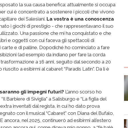
 sposato la sua causa benefica: attualmente si occupa
 per cui è concentrato a sostenere i piccoli che vivono
capillare dei Salesiani.
La vostra è una conoscenza
gnato i giochi di prestigio - che rappresentavano il suo
ullizzato. Una passione che mi ha conquistato e che
ibri e oggetti con cui faceva gli spettacoli di
i carte e di palline. Dopodiché ho cominciato a fare
sibizioni (ad esempio da indiano per fare la corda
i trasformazione a 16 anni, seguito dal secondo a 20
 riuscito a esibirmi al cabaret “Paradis Latin”. Da lì è
i saranno gli impegni futuri?
L’anno scorso ho
Il Barbiere di Siviglia” a Salisburgo e “La figlia del
extra inventati dal regista, in cui ho dato prova
pegnato con il musical “Cabaret” con Diana del Bufalo,
 ancora, nel 2025, continuerò ad esibirmi all’estero
i, sono ancora qui, come diceva mio nonno, a “fè balè