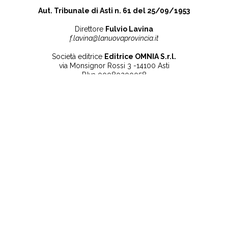
Aut. Tribunale di Asti n. 61 del 25/09/1953
Direttore
Fulvio Lavina
f.lavina@lanuovaprovincia.it
Società editrice
Editrice OMNIA S.r.l.
via Monsignor Rossi 3 -14100 Asti
P.Iva 00080200058
Contatti
Note legali
Tel:
+39 0141 532186
Privacy Policy
info@lanuovaprovincia.it
Cookie Policy
segreteria@lanuovaprovincia.it
Dichiarazione di
sito@lanuovaprovincia.it
accessibilità
Aggiorna le preferenze
sui cookie
RSS
CONTATTI
NECROLOGIE