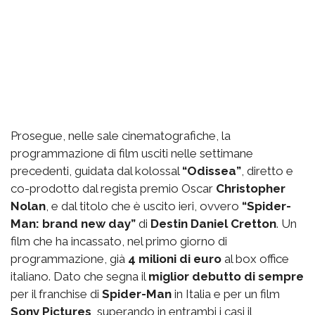
Prosegue, nelle sale cinematografiche, la
programmazione di film usciti nelle settimane
precedenti, guidata dal kolossal
“Odissea”
, diretto e
co-prodotto dal regista premio Oscar
Christopher
Nolan
, e dal titolo che è uscito ieri, ovvero
“Spider-
Man: brand new day”
di
Destin Daniel Cretton
. Un
film che ha incassato, nel primo giorno di
programmazione, già
4 milioni di euro
al box office
italiano. Dato che segna il
miglior debutto di sempre
per il franchise di
Spider-Man
in Italia e per un film
Sony Pictures
, superando in entrambi i casi il