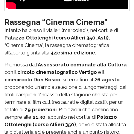
Rassegna “Cinema Cinema”
Intanto ha preso il via ieri (mercoledì), nel cortile di
Palazzo Ottolenghi (corso Alfieri 350, Asti)
,
“Cinema Cinema”, la rassegna cinematografica
all’aperto giunta alla
44esima edizione
.
Promossa dall’
Assessorato comunale alla Cultura
con il
circolo cinematografico Vertigo
e il
cinecircolo Don Bosco
, si terrà fino al
26 agosto
proponendo un’ampia selezione di lungometraggi, dai
titoli campioni d’incasso della stagione che sta per
terminare ai film cult (restaurati e digitalizzati), per un
totale di
29 proiezioni
. Proiezioni che cominciano
sempre alle
21.30
, appunto nel cortile di
Palazzo
Ottolenghi (corso Alfieri 350)
, dove è stata allestita
la biglietteria ed è presente anche un punto ristoro.