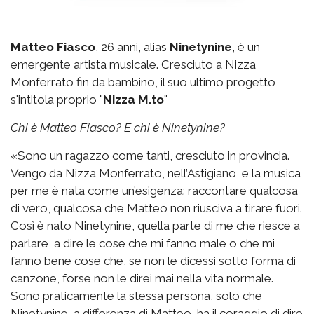
Matteo Fiasco
, 26 anni, alias
Ninetynine
, è un
emergente artista musicale. Cresciuto a Nizza
Monferrato fin da bambino, il suo ultimo progetto
s'intitola proprio "
Nizza M.to
"
Chi è Matteo Fiasco? E chi è Ninetynine?
«Sono un ragazzo come tanti, cresciuto in provincia.
Vengo da Nizza Monferrato, nell’Astigiano, e la musica
per me è nata come un’esigenza: raccontare qualcosa
di vero, qualcosa che Matteo non riusciva a tirare fuori.
Così è nato Ninetynine, quella parte di me che riesce a
parlare, a dire le cose che mi fanno male o che mi
fanno bene cose che, se non le dicessi sotto forma di
canzone, forse non le direi mai nella vita normale.
Sono praticamente la stessa persona, solo che
Ninetynine, a differenza di Matteo, ha il coraggio di dire