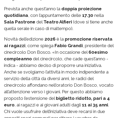
Prevista anche quest’anno la
doppia proiezione
quotidiana
, con l’appuntamento delle
17.30
nella
Sala Pastrone
del
Teatro Alfieri
(dove si tiene anche
quella serale in caso di maltempo).
Novità dell’edizione
2026
è la
promozione riservata
ai ragazzi
, come spiega
Fabio Grandi
, presidente del
cinecircolo Don Bosco. «In occasione del
60esimo
compleanno
del cinecircolo, che cade quest’anno -
indica - abbiamo deciso di proporre una iniziativa.
Anche se svolgiamo l’attività in modo indipendente a
servizio della città da diversi anni, le radici del
cinecircolo affondano nell’oratorio Don Bosco, vocato
all’attenzione verso i giovani. Per questo abbiamo
proposto l’estensione del
biglietto ridotto, pari a 4
euro
, ai ragazzi e ai giovani adulti dagli
11 ai 35 anni
.
Chi vuole usufruire dell’iniziativa deve recarsi in due