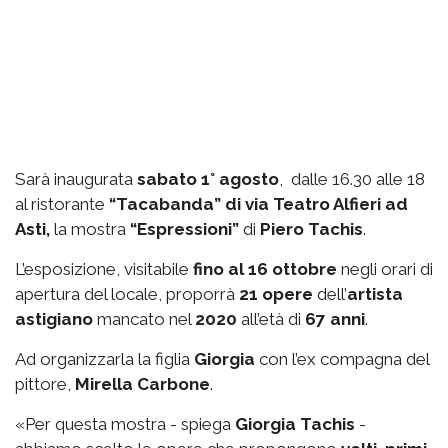
Sarà inaugurata
sabato 1° agosto
, dalle 16.30 alle 18
al ristorante
“Tacabanda” di via Teatro Alfieri ad
Asti,
la mostra
“Espressioni”
di
Piero Tachis
.
L’esposizione, visitabile
fino al 16 ottobre
negli orari di
apertura del locale, proporrà
21 opere
dell’
artista
astigiano
mancato nel
2020
all’età di
67 anni
.
Ad organizzarla la figlia
Giorgia
con l’ex compagna del
pittore,
Mirella Carbone
.
«Per questa mostra - spiega
Giorgia Tachis
-