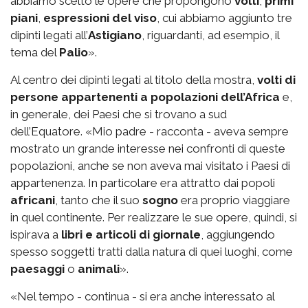
abbiamo scelto le opere che propongono
volti
,
primi
piani
,
espressioni del viso
, cui abbiamo aggiunto tre
dipinti legati all’
Astigiano
, riguardanti, ad esempio, il
tema del
Palio
».
Al centro dei dipinti legati al titolo della mostra,
volti di
persone appartenenti a popolazioni dell’Africa
e,
in generale, dei Paesi che si trovano a sud
dell’Equatore. «Mio padre - racconta - aveva sempre
mostrato un grande interesse nei confronti di queste
popolazioni, anche se non aveva mai visitato i Paesi di
appartenenza. In particolare era attratto dai popoli
africani
, tanto che il suo
sogno
era proprio viaggiare
in quel continente. Per realizzare le sue opere, quindi, si
ispirava a
libri e articoli di giornale
, aggiungendo
spesso soggetti tratti dalla natura di quei luoghi, come
paesaggi
o
animali
».
«Nel tempo - continua - si era anche interessato al