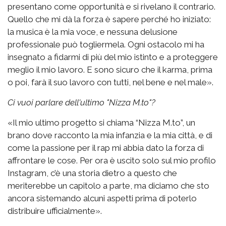
presentano come opportunità e si rivelano il contrario.
Quello che mi dà la forza è sapere perché ho iniziato:
la musica è la mia voce, e nessuna delusione
professionale può togliermela. Ogni ostacolo mi ha
insegnato a fidarmi di più del mio istinto e a proteggere
meglio il mio lavoro. E sono sicuro che il karma, prima
o poi, farà il suo lavoro con tutti, nel bene e nel male».
Ci vuoi parlare dell'ultimo "Nizza M.to"?
«Il mio ultimo progetto si chiama “Nizza M.to”, un
brano dove racconto la mia infanzia e la mia città, e di
come la passione per il rap mi abbia dato la forza di
affrontare le cose. Per ora è uscito solo sul mio profilo
Instagram, c’è una storia dietro a questo che
meriterebbe un capitolo a parte, ma diciamo che sto
ancora sistemando alcuni aspetti prima di poterlo
distribuire ufficialmente».