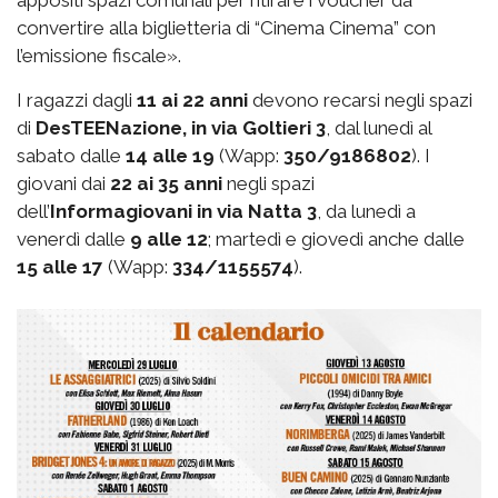
appositi spazi comunali per ritirare i voucher da
convertire alla biglietteria di “Cinema Cinema” con
l’emissione fiscale».
I ragazzi dagli
11 ai 22 anni
devono recarsi negli spazi
di
DesTEENazione, in via Goltieri 3
, dal lunedì al
sabato dalle
14 alle 19
(Wapp:
350/9186802
). I
giovani dai
22 ai 35 anni
negli spazi
dell’
Informagiovani in via Natta 3
, da lunedì a
venerdì dalle
9 alle 12
; martedì e giovedì anche dalle
15 alle 17
(Wapp:
334/1155574
).