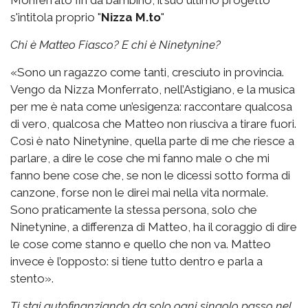
s'intitola proprio "
Nizza M.to
"
Chi è Matteo Fiasco? E chi è Ninetynine?
«Sono un ragazzo come tanti, cresciuto in provincia.
Vengo da Nizza Monferrato, nell’Astigiano, e la musica
per me è nata come un’esigenza: raccontare qualcosa
di vero, qualcosa che Matteo non riusciva a tirare fuori.
Così è nato Ninetynine, quella parte di me che riesce a
parlare, a dire le cose che mi fanno male o che mi
fanno bene cose che, se non le dicessi sotto forma di
canzone, forse non le direi mai nella vita normale.
Sono praticamente la stessa persona, solo che
Ninetynine, a differenza di Matteo, ha il coraggio di dire
le cose come stanno e quello che non va. Matteo
invece è l’opposto: si tiene tutto dentro e parla a
stento».
Ti stai autofinanziando da solo ogni singolo passo nel