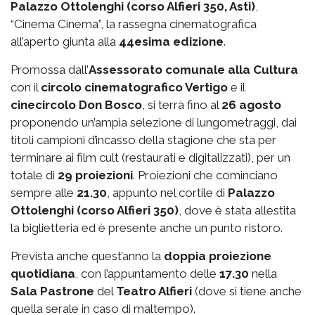
Palazzo Ottolenghi (corso Alfieri 350, Asti)
,
“Cinema Cinema”, la rassegna cinematografica
all’aperto giunta alla
44esima edizione
.
Promossa dall’
Assessorato comunale alla Cultura
con il
circolo cinematografico Vertigo
e il
cinecircolo Don Bosco
, si terrà fino al
26 agosto
proponendo un’ampia selezione di lungometraggi, dai
titoli campioni d’incasso della stagione che sta per
terminare ai film cult (restaurati e digitalizzati), per un
totale di
29 proiezioni
. Proiezioni che cominciano
sempre alle
21.30
, appunto nel cortile di
Palazzo
Ottolenghi (corso Alfieri 350)
, dove è stata allestita
la biglietteria ed è presente anche un punto ristoro.
Prevista anche quest’anno la
doppia proiezione
quotidiana
, con l’appuntamento delle
17.30
nella
Sala Pastrone
del
Teatro Alfieri
(dove si tiene anche
quella serale in caso di maltempo).