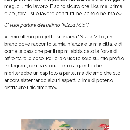
meglio il mio lavoro. E sono sicuro che il karma, prima
o poi, farà il suo lavoro con tutti, nel bene e nel male».
Ci vuoi parlare dell'ultimo "Nizza M.to"?
«Il mio ultimo progetto si chiama “Nizza M.to”, un
brano dove racconto la mia infanzia e la mia città, e di
come la passione per il rap mi abbia dato la forza di
affrontare le cose. Per ora è uscito solo sul mio profilo
Instagram, c’è una storia dietro a questo che
meriterebbe un capitolo a parte, ma diciamo che sto
ancora sistemando alcuni aspetti prima di poterlo
distribuire ufficialmente».