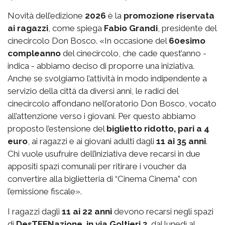
Novità dell’edizione
2026
è la
promozione riservata
ai ragazzi
, come spiega
Fabio Grandi
, presidente del
cinecircolo Don Bosco. «In occasione del
60esimo
compleanno
del cinecircolo, che cade quest’anno -
indica - abbiamo deciso di proporre una iniziativa.
Anche se svolgiamo l’attività in modo indipendente a
servizio della città da diversi anni, le radici del
cinecircolo affondano nell’oratorio Don Bosco, vocato
all’attenzione verso i giovani. Per questo abbiamo
proposto l’estensione del
biglietto ridotto, pari a 4
euro
, ai ragazzi e ai giovani adulti dagli
11 ai 35 anni
.
Chi vuole usufruire dell’iniziativa deve recarsi in due
appositi spazi comunali per ritirare i voucher da
convertire alla biglietteria di “Cinema Cinema” con
l’emissione fiscale».
I ragazzi dagli
11 ai 22 anni
devono recarsi negli spazi
di
DesTEENazione, in via Goltieri 3
, dal lunedì al