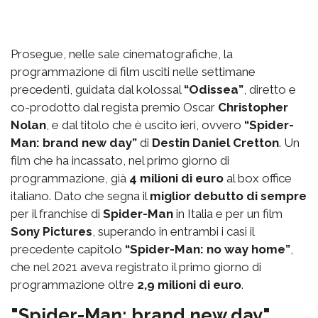
Prosegue, nelle sale cinematografiche, la
programmazione di film usciti nelle settimane
precedenti, guidata dal kolossal
“Odissea”
, diretto e
co-prodotto dal regista premio Oscar
Christopher
Nolan
, e dal titolo che è uscito ieri, ovvero
“Spider-
Man: brand new day”
di
Destin Daniel Cretton
. Un
film che ha incassato, nel primo giorno di
programmazione, già
4 milioni di euro
al box office
italiano. Dato che segna il
miglior debutto di sempre
per il franchise di
Spider-Man
in Italia e per un film
Sony Pictures
, superando in entrambi i casi il
precedente capitolo
“Spider-Man: no way home”
,
che nel 2021 aveva registrato il primo giorno di
programmazione oltre
2,9 milioni di euro
.
"Spider-Man: brand new day"