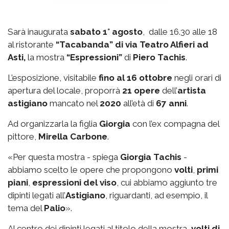
Sarà inaugurata
sabato 1° agosto
, dalle 16.30 alle 18
al ristorante
“Tacabanda” di via Teatro Alfieri ad
Asti,
la mostra
“Espressioni”
di
Piero Tachis
.
L’esposizione, visitabile
fino al 16 ottobre
negli orari di
apertura del locale, proporrà
21 opere
dell’
artista
astigiano
mancato nel
2020
all’età di
67 anni
.
Ad organizzarla la figlia
Giorgia
con l’ex compagna del
pittore,
Mirella Carbone
.
«Per questa mostra - spiega
Giorgia Tachis
-
abbiamo scelto le opere che propongono
volti
,
primi
piani
,
espressioni del viso
, cui abbiamo aggiunto tre
dipinti legati all’
Astigiano
, riguardanti, ad esempio, il
tema del
Palio
».
Al centro dei dipinti legati al titolo della mostra,
volti di