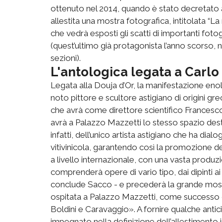
ottenuto nel 2014, quando è stato decretato
allestita una mostra fotografica, intitolata 
che vedrà esposti gli scatti di importanti fo
(quest’ultimo già protagonista l’anno scorso, n
sezioni).
L'antologica legata a Carlo
Legata alla Douja d’Or, la manifestazione eno
noto pittore e scultore astigiano di origini g
che avrà come direttore scientifico Francesc
avrà a Palazzo Mazzetti lo stesso spazio dest
infatti, dell’unico artista astigiano che ha d
vitivinicola, garantendo così la promozione d
a livello internazionale, con una vasta produzi
comprenderà opere di vario tipo, dai dipinti ai 
conclude Sacco - e precederà la grande most
ospitata a Palazzo Mazzetti, come successo c
Boldini e Caravaggio». A fornire qualche antic
impegnato nella definizione dell’allestimento i