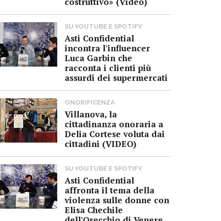
costruttivo» (Video)
SU YOUTUBE E SPOTIFY
Asti Confidential
incontra l'influencer
Luca Garbin che
racconta i clienti più
assurdi dei supermercati
ONORIFICENZA
Villanova, la
cittadinanza onoraria a
Delia Cortese voluta dai
cittadini (VIDEO)
SU YOUTUBE E SPOTIFY
Asti Confidential
affronta il tema della
violenza sulle donne con
Elisa Chechile
dell'Orecchio di Venere