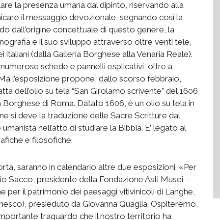
llare la presenza umana dal dipinto, riservando alla
unicare il messaggio devozionale, segnando così la
do dall’origine concettuale di questo genere, la
nografia e il suo sviluppo attraverso oltre venti tele,
 italiani (dalla Galleria Borghese alla Venaria Reale).
numerose schede e pannelli esplicativi, oltre a
. Ma l’esposizione propone, dallo scorso febbraio,
tta dell’olio su tela “San Girolamo scrivente” del 1606
a Borghese di Roma. Datato 1606, è un olio su tela in
ne si deve la traduzione delle Sacre Scritture dal
umanista nell’atto di studiare la Bibbia. E’ legato al
fiche e filosofiche.
rta, saranno in calendario altre due esposizioni. «Per
rio Sacco, presidente della Fondazione Asti Musei -
per il patrimonio dei paesaggi vitivinicoli di Langhe,
nesco), presieduto da Giovanna Quaglia. Ospiteremo,
’importante traguardo che il nostro territorio ha