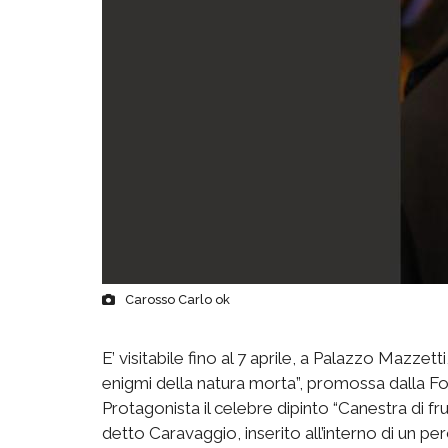
Carosso Carlo ok
E’ visitabile fino al 7 aprile, a Palazzo Mazzet
enigmi della natura morta”, promossa dalla F
Protagonista il celebre dipinto “Canestra di f
detto Caravaggio, inserito all’interno di un p