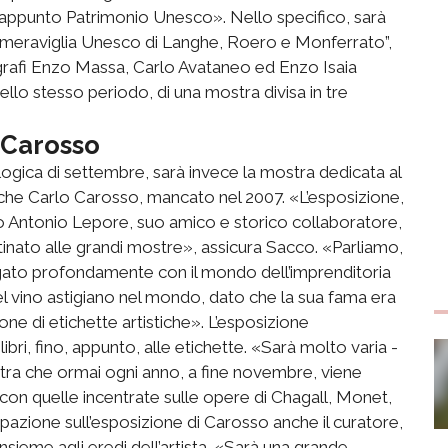
 appunto Patrimonio Unesco». Nello specifico, sarà
“La meraviglia Unesco di Langhe, Roero e Monferrato”,
tografi Enzo Massa, Carlo Avataneo ed Enzo Isaia
ello stesso periodo, di una mostra divisa in tre
 Carosso
logica di settembre, sarà invece la mostra dedicata al
reche Carlo Carosso, mancato nel 2007. «L’esposizione,
o Antonio Lepore, suo amico e storico collaboratore,
inato alle grandi mostre», assicura Sacco. «Parliamo,
ialogato profondamente con il mondo dell’imprenditoria
el vino astigiano nel mondo, dato che la sua fama era
one di etichette artistiche». L’esposizione
libri, fino, appunto, alle etichette. «Sarà molto varia -
ra che ormai ogni anno, a fine novembre, viene
on quelle incentrate sulle opere di Chagall, Monet,
ipazione sull’esposizione di Carosso anche il curatore,
nsieme agli eredi dell’artista. «Sarà una grande