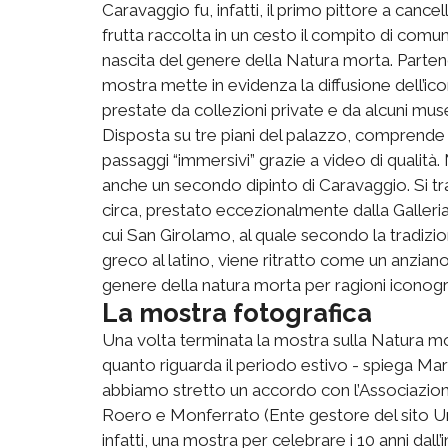
Caravaggio fu, infatti, il primo pittore a cance
frutta raccolta in un cesto il compito di com
nascita del genere della Natura morta. Parten
mostra mette in evidenza la diffusione dell’ico
prestate da collezioni private e da alcuni musei
Disposta su tre piani del palazzo, comprende 
passaggi “immersivi” grazie a video di qualità
anche un secondo dipinto di Caravaggio. Si tra
circa, prestato eccezionalmente dalla Galleri
cui San Girolamo, al quale secondo la tradizio
greco al latino, viene ritratto come un anziano 
genere della natura morta per ragioni iconogra
La mostra fotografica
Una volta terminata la mostra sulla Natura mo
quanto riguarda il periodo estivo - spiega Ma
abbiamo stretto un accordo con l’Associazione 
Roero e Monferrato (Ente gestore del sito U
infatti, una mostra per celebrare i 10 anni dall