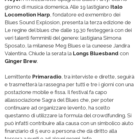
giorno di musica domenica. Alle 19 lastigiano
Italo
Locomotion Harp
, fondatore ed exmembro dei
Blues Sound Explosion, presenta la terza edizione de
Le regine del blues che dalle 19.30 festeggerà con dei
veri talenti femminili del genere: lastigiana Simona
Sposato, la milanese Meg Blues e la cuneese Jandira
Valentina. Chiude la serata la
Longs Bluesband
con
Ginger Brew
.
Lemittente
Primaradio
, tra interviste e dirette, seguirà
e trasmetterà la rassegna per tutti e tre i giorni con una
postazione mobile e fissa. Il festival fa capo
allassociazione Sagra del Blues che, per poter
continuare ad organizzare levento, ha scelto
questanno di utilizzare la formula del crowdfunding. Si
può infatti contribuire alla causa con un simbolico aiuto
finanziario di 5 euro a persona che dà diritto alla
tessera a punti e ad alcuni premi. Info