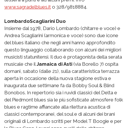
www.sagradelblues.it
o 328/9818884.
LombardoScagliarini Duo
Insieme dal 1978, Dario Lombardo (chitarre e voce) e
Andrea Scagliarini (armonica e voce) sono due icone
del blues italiano che negli anni hanno approfondito
questo linguaggio collaborando con alcuni dei migliori
musicisti statunitensi. Il duo è protagonista della serata
musicale che il
Jamaica di Asti
(via Borello 7) ospita
domani, sabato (dalle 21), sulla caratteristica terrazza
aperta in occasione della nuova stagione estiva e
inaugurata due settimane fa da Bobby Soul & Blind
Bonobos. In repertorio sia i ruvidi classici del Delta e
del Piedmont blues sia le più sofisticate atmosfere folk
blues e ragtime affiancate alla rilettura acustica di
classici contemporanei, del soul e di alcuni dei brani
originali di Lombardo scritti per Model T Boogie e per