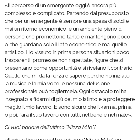
«Il percorso di un emergente oggi è ancora più
complesso e complicato. Partendo dal presupposto
che per un emergente è sempre una spesa di soldi e
mai un ritorno economico, è un ambiente pieno di
persone che promettono tanto e mantengono poco,
o che guardano solo il lato economico e mai quello
artistico. Ho vissuto in prima persona situazioni poco
trasparenti, promesse non rispettate, figure che si
presentano come opportunità e si rivelano il contrario.
Quello che mi dà la forza è sapere perché ho iniziato:
la musica è la mia voce, e nessuna delusione
professionale può togliermela. Ogni ostacolo mi ha
insegnato a fidarmi di più del mio istinto e a proteggere
meglio il mio lavoro. E sono sicuro che il karma, prima
o poi, farà il suo lavoro con tutti, nel bene e nel male».
Ci vuoi parlare dell'ultimo "Nizza M.to"?
«Il mio ultimo progetto si chiama “Nizza M.to”, un