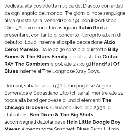
dedicata alla cosiddetta musica del Diavolo con artisti
da ogni angolo del mondo. Tre giorni di note sanguigne
al via questa sera, venerdì (ore 19), con il workshop
Clinic_Allievi e con il trio astigiano
Rubin Red
a
presentare, con tanto di concerto, il proprio album di
debutto, Loud, insieme allospite deccezione
Aldo
Cerot Marello
. Dalle 20.30 spazio al quintetto
Billy
Bones & The Blues Family
, poi al sestetto
Guitar
RAY The Gamblers
e poi, alle 23.30 gli
Handful Of
Blues
insieme ai The Longnose Xray Boys.
Domani, sabato, alle 19.30 il duo pugliese Angela
Esmeralda e Sebastiano Lillo (chitarra), mentre alle 22
tocca alla band genovese di undici elementi
The
Chicago Groovers
. Chiudono i live, alle 23.30, gli
statuntensi
Ben Dixen & The Big Shots
accompagnati dallolandese
Hein Little Boogie Boy
Meyer
. A mezzanotte Spaghetti Blues Party. Ultimo