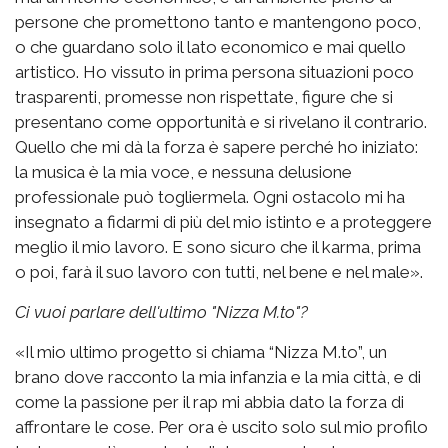
persone che promettono tanto e mantengono poco,
o che guardano solo il lato economico e mai quello
artistico. Ho vissuto in prima persona situazioni poco
trasparenti, promesse non rispettate, figure che si
presentano come opportunità e si rivelano il contrario.
Quello che mi dà la forza è sapere perché ho iniziato:
la musica è la mia voce, e nessuna delusione
professionale può togliermela. Ogni ostacolo mi ha
insegnato a fidarmi di più del mio istinto e a proteggere
meglio il mio lavoro. E sono sicuro che il karma, prima
o poi, farà il suo lavoro con tutti, nel bene e nel male».
Ci vuoi parlare dell'ultimo "Nizza M.to"?
«Il mio ultimo progetto si chiama “Nizza M.to”, un
brano dove racconto la mia infanzia e la mia città, e di
come la passione per il rap mi abbia dato la forza di
affrontare le cose. Per ora è uscito solo sul mio profilo