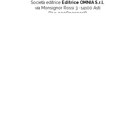
Società editrice
Editrice OMNIA S.r.l.
via Monsignor Rossi 3 -14100 Asti
P.Iva 00080200058
Contatti
Note legali
Tel:
+39 0141 532186
Privacy Policy
info@lanuovaprovincia.it
Cookie Policy
segreteria@lanuovaprovincia.it
Dichiarazione di
sito@lanuovaprovincia.it
accessibilità
Aggiorna le preferenze
sui cookie
RSS
CONTATTI
NECROLOGIE
ULTIME NOTIZIE
©2025 La Nuova Provincia - Iscritta alla Camera di