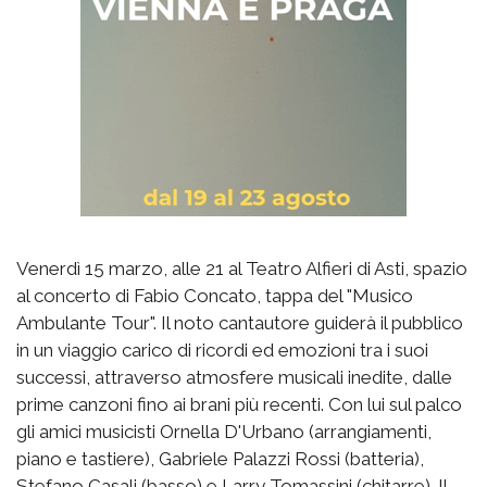
Venerdì 15 marzo, alle 21 al Teatro Alfieri di Asti, spazio
al concerto di Fabio Concato, tappa del "Musico
Ambulante Tour". Il noto cantautore guiderà il pubblico
in un viaggio carico di ricordi ed emozioni tra i suoi
successi, attraverso atmosfere musicali inedite, dalle
prime canzoni fino ai brani più recenti. Con lui sul palco
gli amici musicisti Ornella D'Urbano (arrangiamenti,
piano e tastiere), Gabriele Palazzi Rossi (batteria),
Stefano Casali (basso) e Larry Tomassini (chitarre). Il