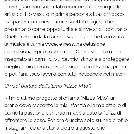
o che guardano solo il lato economico e mai quello
artistico. Ho vissuto in prima persona situazioni poco
trasparenti, promesse non rispettate, figure che si
presentano come opportunità e si rivelano il contrario.
Quello che mi dà la forza è sapere perché ho iniziato:
la musica è la mia voce, e nessuna delusione
professionale può togliermela. Ogni ostacolo mi ha
insegnato a fidarmi di più del mio istinto e a proteggere
meglio il mio lavoro. E sono sicuro che il karma, prima
o poi, farà il suo lavoro con tutti, nel bene e nel male».
Ci vuoi parlare dell'ultimo "Nizza M.to"?
«Il mio ultimo progetto si chiama “Nizza M.to”, un
brano dove racconto la mia infanzia e la mia città, e di
come la passione per il rap mi abbia dato la forza di
affrontare le cose. Per ora è uscito solo sul mio profilo
Instagram, c’è una storia dietro a questo che