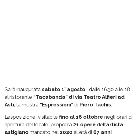
Sarà inaugurata
sabato 1° agosto
, dalle 16.30 alle 18
al ristorante
“Tacabanda” di via Teatro Alfieri ad
Asti,
la mostra
“Espressioni”
di
Piero Tachis
.
L’esposizione, visitabile
fino al 16 ottobre
negli orari di
apertura del locale, proporrà
21 opere
dell’
artista
astigiano
mancato nel
2020
all’età di
67 anni
.