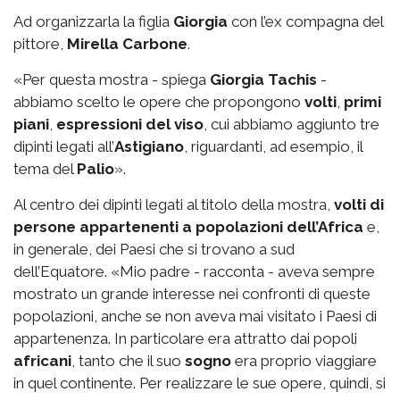
Ad organizzarla la figlia
Giorgia
con l’ex compagna del
pittore,
Mirella Carbone
.
«Per questa mostra - spiega
Giorgia Tachis
-
abbiamo scelto le opere che propongono
volti
,
primi
piani
,
espressioni del viso
, cui abbiamo aggiunto tre
dipinti legati all’
Astigiano
, riguardanti, ad esempio, il
tema del
Palio
».
Al centro dei dipinti legati al titolo della mostra,
volti di
persone appartenenti a popolazioni dell’Africa
e,
in generale, dei Paesi che si trovano a sud
dell’Equatore. «Mio padre - racconta - aveva sempre
mostrato un grande interesse nei confronti di queste
popolazioni, anche se non aveva mai visitato i Paesi di
appartenenza. In particolare era attratto dai popoli
africani
, tanto che il suo
sogno
era proprio viaggiare
in quel continente. Per realizzare le sue opere, quindi, si