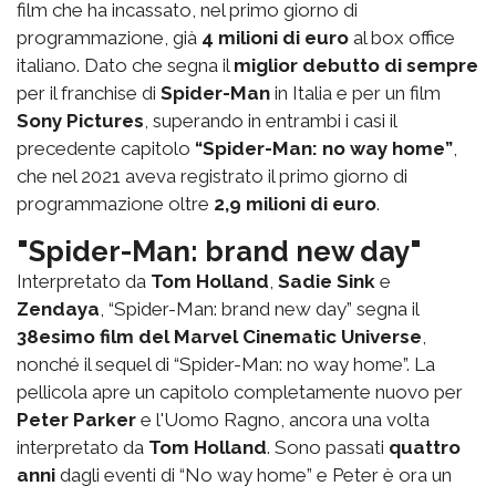
film che ha incassato, nel primo giorno di
programmazione, già
4 milioni di euro
al box office
italiano. Dato che segna il
miglior debutto di sempre
per il franchise di
Spider-Man
in Italia e per un film
Sony Pictures
, superando in entrambi i casi il
precedente capitolo
“Spider-Man: no way home”
,
che nel 2021 aveva registrato il primo giorno di
programmazione oltre
2,9 milioni di euro
.
"Spider-Man: brand new day"
Interpretato da
Tom Holland
,
Sadie Sink
e
Zendaya
, “Spider-Man: brand new day” segna il
38esimo film del Marvel Cinematic Universe
,
nonché il sequel di “Spider-Man: no way home”. La
pellicola apre un capitolo completamente nuovo per
Peter Parker
e l'Uomo Ragno, ancora una volta
interpretato da
Tom Holland
. Sono passati
quattro
anni
dagli eventi di “No way home” e Peter è ora un