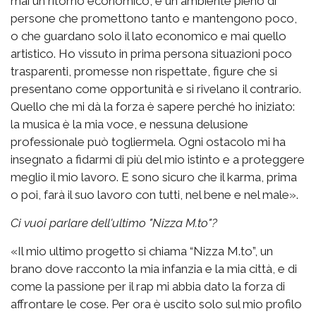
mai un ritorno economico, è un ambiente pieno di
persone che promettono tanto e mantengono poco,
o che guardano solo il lato economico e mai quello
artistico. Ho vissuto in prima persona situazioni poco
trasparenti, promesse non rispettate, figure che si
presentano come opportunità e si rivelano il contrario.
Quello che mi dà la forza è sapere perché ho iniziato:
la musica è la mia voce, e nessuna delusione
professionale può togliermela. Ogni ostacolo mi ha
insegnato a fidarmi di più del mio istinto e a proteggere
meglio il mio lavoro. E sono sicuro che il karma, prima
o poi, farà il suo lavoro con tutti, nel bene e nel male».
Ci vuoi parlare dell'ultimo "Nizza M.to"?
«Il mio ultimo progetto si chiama “Nizza M.to”, un
brano dove racconto la mia infanzia e la mia città, e di
come la passione per il rap mi abbia dato la forza di
affrontare le cose. Per ora è uscito solo sul mio profilo