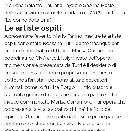
Marilena Galante, Laurana Lajolo e Sabrina Rosio
dell’associazione culturale fondata nel 2017 e intitolata
“Le donne della Lina”.
Le artiste ospiti
A presentare l’evento Mario Tanino, mentre le artiste
ospiti sono state Rossana Turri, da trentacinque anni
creatrice dei Teatrini di Rox, e Marisa Garramone,
coordinatrice CNA artisti. Il significato dell’opera
tridimensionale presentata da Turri è il desiderio di
crescere senza perdere i propri sogni. "In questo –
sottolinea l’artista – possono aiutare educatori
illuminati come lo fu Lina Borgo”. “Il mio quadro è il
racconto grafico di ciò di cui si andrà a parlare – ha
invece commentato Marisa Garramone – un’opera che
rappresenta la vita lavorativa di Lina”. La foto del
dipinto di Garramone è pubblicata sulle prime pagine
del libro ed è stata donata dall’artista alla scuola
d’infanzia che porta il nome della pedagogista.