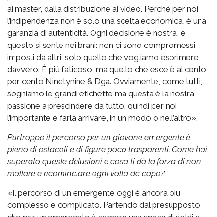
ai master, dalla distribuzione ai video. Perché per noi
l’indipendenza non è solo una scelta economica, è una
garanzia di autenticità. Ogni decisione è nostra, e
questo si sente nei brani: non ci sono compromessi
imposti da altri, solo quello che vogliamo esprimere
davvero. È più faticoso, ma quello che esce è al cento
per cento Ninetynine & Dga. Ovviamente, come tutti,
sogniamo le grandi etichette ma questa è la nostra
passione a prescindere da tutto, quindi per noi
l’importante è farla arrivare, in un modo o nell’altro».
Purtroppo il percorso per un giovane emergente è
pieno di ostacoli e di figure poco trasparenti. Come hai
superato queste delusioni e cosa ti dà la forza di non
mollare e ricominciare ogni volta da capo?
«Il percorso di un emergente oggi è ancora più
complesso e complicato. Partendo dal presupposto
che per un emergente è sempre una spesa di soldi e