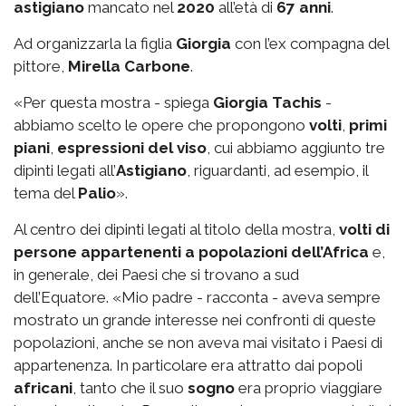
astigiano
mancato nel
2020
all’età di
67 anni
.
Ad organizzarla la figlia
Giorgia
con l’ex compagna del
pittore,
Mirella Carbone
.
«Per questa mostra - spiega
Giorgia Tachis
-
abbiamo scelto le opere che propongono
volti
,
primi
piani
,
espressioni del viso
, cui abbiamo aggiunto tre
dipinti legati all’
Astigiano
, riguardanti, ad esempio, il
tema del
Palio
».
Al centro dei dipinti legati al titolo della mostra,
volti di
persone appartenenti a popolazioni dell’Africa
e,
in generale, dei Paesi che si trovano a sud
dell’Equatore. «Mio padre - racconta - aveva sempre
mostrato un grande interesse nei confronti di queste
popolazioni, anche se non aveva mai visitato i Paesi di
appartenenza. In particolare era attratto dai popoli
africani
, tanto che il suo
sogno
era proprio viaggiare