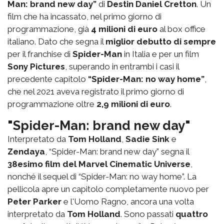
Man: brand new day”
di
Destin Daniel Cretton
. Un
film che ha incassato, nel primo giorno di
programmazione, già
4 milioni di euro
al box office
italiano. Dato che segna il
miglior debutto di sempre
per il franchise di
Spider-Man
in Italia e per un film
Sony Pictures
, superando in entrambi i casi il
precedente capitolo
“Spider-Man: no way home”
,
che nel 2021 aveva registrato il primo giorno di
programmazione oltre
2,9 milioni di euro
.
"Spider-Man: brand new day"
Interpretato da
Tom Holland
,
Sadie Sink
e
Zendaya
, “Spider-Man: brand new day” segna il
38esimo film del Marvel Cinematic Universe
,
nonché il sequel di “Spider-Man: no way home”. La
pellicola apre un capitolo completamente nuovo per
Peter Parker
e l'Uomo Ragno, ancora una volta
interpretato da
Tom Holland
. Sono passati
quattro