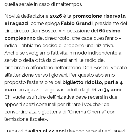
quella serale in caso di maltempo).
Novità dell’edizione
2026
è la
promozione riservata
ai ragazzi
, come spiega
Fabio Grandi
, presidente del
cinecircolo Don Bosco. «In occasione del
60esimo
compleanno
del cinecircolo, che cade quest’anno -
indica - abbiamo deciso di proporre una iniziativa.
Anche se svolgiamo l’attività in modo indipendente a
servizio della città da diversi anni, le radici del
cinecircolo affondano nell’oratorio Don Bosco, vocato
all’attenzione verso i giovani. Per questo abbiamo
proposto l’estensione del
biglietto ridotto, pari a 4
euro
, ai ragazzi e ai giovani adulti dagli
11 ai 35 anni
.
Chi vuole usufruire dell’iniziativa deve recarsi in due
appositi spazi comunali per ritirare i voucher da
convertire alla biglietteria di “Cinema Cinema” con
l’emissione fiscale».
I ragazzi dagli
11 ai 22 anni
devono recarsi negli spazi