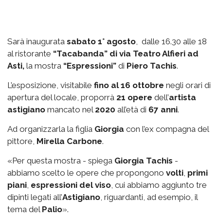
Sarà inaugurata
sabato 1° agosto
, dalle 16.30 alle 18
al ristorante
“Tacabanda” di via Teatro Alfieri ad
Asti,
la mostra
“Espressioni”
di
Piero Tachis
.
L’esposizione, visitabile
fino al 16 ottobre
negli orari di
apertura del locale, proporrà
21 opere
dell’
artista
astigiano
mancato nel
2020
all’età di
67 anni
.
Ad organizzarla la figlia
Giorgia
con l’ex compagna del
pittore,
Mirella Carbone
.
«Per questa mostra - spiega
Giorgia Tachis
-
abbiamo scelto le opere che propongono
volti
,
primi
piani
,
espressioni del viso
, cui abbiamo aggiunto tre
dipinti legati all’
Astigiano
, riguardanti, ad esempio, il
tema del
Palio
».