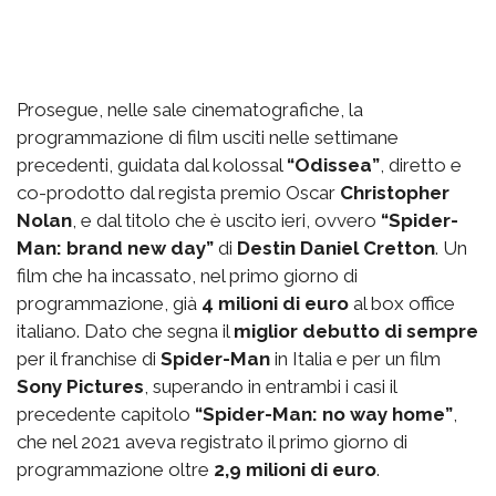
Prosegue, nelle sale cinematografiche, la
programmazione di film usciti nelle settimane
precedenti, guidata dal kolossal
“Odissea”
, diretto e
co-prodotto dal regista premio Oscar
Christopher
Nolan
, e dal titolo che è uscito ieri, ovvero
“Spider-
Man: brand new day”
di
Destin Daniel Cretton
. Un
film che ha incassato, nel primo giorno di
programmazione, già
4 milioni di euro
al box office
italiano. Dato che segna il
miglior debutto di sempre
per il franchise di
Spider-Man
in Italia e per un film
Sony Pictures
, superando in entrambi i casi il
precedente capitolo
“Spider-Man: no way home”
,
che nel 2021 aveva registrato il primo giorno di
programmazione oltre
2,9 milioni di euro
.