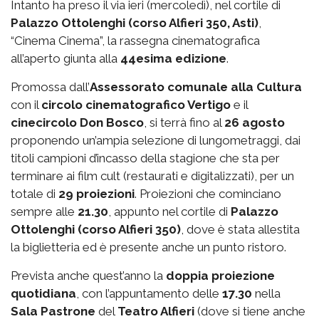
Intanto ha preso il via ieri (mercoledì), nel cortile di
Palazzo Ottolenghi (corso Alfieri 350, Asti)
,
“Cinema Cinema”, la rassegna cinematografica
all’aperto giunta alla
44esima edizione
.
Promossa dall’
Assessorato comunale alla Cultura
con il
circolo cinematografico Vertigo
e il
cinecircolo Don Bosco
, si terrà fino al
26 agosto
proponendo un’ampia selezione di lungometraggi, dai
titoli campioni d’incasso della stagione che sta per
terminare ai film cult (restaurati e digitalizzati), per un
totale di
29 proiezioni
. Proiezioni che cominciano
sempre alle
21.30
, appunto nel cortile di
Palazzo
Ottolenghi (corso Alfieri 350)
, dove è stata allestita
la biglietteria ed è presente anche un punto ristoro.
Prevista anche quest’anno la
doppia proiezione
quotidiana
, con l’appuntamento delle
17.30
nella
Sala Pastrone
del
Teatro Alfieri
(dove si tiene anche