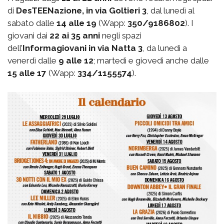
di
DesTEENazione, in via Goltieri 3
, dal lunedì al
sabato dalle
14 alle 19
(Wapp:
350/9186802
). I
giovani dai
22 ai 35 anni
negli spazi
dell’
Informagiovani in via Natta 3
, da lunedì a
venerdì dalle
9 alle 12
; martedì e giovedì anche dalle
15 alle 17
(Wapp:
334/1155574
).