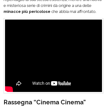
e misteriosa serie di crimini dà origine a una delle
minacce più pericolose
che abbia mai affrontato.
Rassegna “Cinema Cinema”