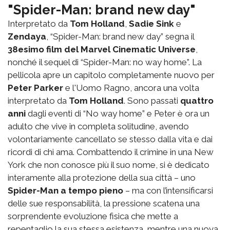
"Spider-Man: brand new day"
Interpretato da
Tom Holland
,
Sadie Sink
e
Zendaya
, “Spider-Man: brand new day” segna il
38esimo film del Marvel Cinematic Universe
,
nonché il sequel di “Spider-Man: no way home”. La
pellicola apre un capitolo completamente nuovo per
Peter Parker
e l'Uomo Ragno, ancora una volta
interpretato da
Tom Holland
. Sono passati
quattro
anni
dagli eventi di “No way home” e Peter è ora un
adulto che vive in completa solitudine, avendo
volontariamente cancellato se stesso dalla vita e dai
ricordi di chi ama. Combattendo il crimine in una New
York che non conosce più il suo nome, si è dedicato
interamente alla protezione della sua città – uno
Spider-Man a tempo pieno
– ma con l’intensificarsi
delle sue responsabilità, la pressione scatena una
sorprendente evoluzione fisica che mette a
repentaglio la sua stessa esistenza, mentre una nuova