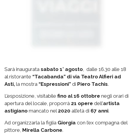
Sarà inaugurata
sabato 1° agosto
, dalle 16.30 alle 18
al ristorante
“Tacabanda” di via Teatro Alfieri ad
Asti,
la mostra
“Espressioni”
di
Piero Tachis
.
L’esposizione, visitabile
fino al 16 ottobre
negli orari di
apertura del locale, proporrà
21 opere
dell’
artista
astigiano
mancato nel
2020
all’età di
67 anni
.
Ad organizzarla la figlia
Giorgia
con l’ex compagna del
pittore,
Mirella Carbone
.