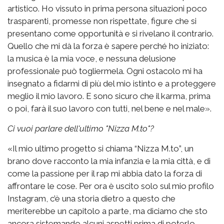
artistico. Ho vissuto in prima persona situazioni poco
trasparenti, promesse non rispettate, figure che si
presentano come opportunità e si rivelano il contrario.
Quello che mi dà la forza è sapere perché ho iniziato:
la musica è la mia voce, e nessuna delusione
professionale può togliermela. Ogni ostacolo mi ha
insegnato a fidarmi di più del mio istinto e a proteggere
meglio il mio lavoro. E sono sicuro che il karma, prima
o poi, farà il suo lavoro con tutti, nel bene e nel male».
Ci vuoi parlare dell'ultimo "Nizza M.to"?
«Il mio ultimo progetto si chiama “Nizza M.to”, un
brano dove racconto la mia infanzia e la mia città, e di
come la passione per il rap mi abbia dato la forza di
affrontare le cose. Per ora è uscito solo sul mio profilo
Instagram, c’è una storia dietro a questo che
meriterebbe un capitolo a parte, ma diciamo che sto
ancora sistemando alcuni aspetti prima di poterlo