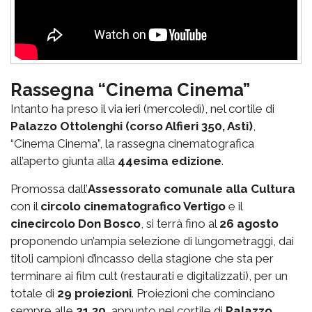
Rassegna “Cinema Cinema”
Intanto ha preso il via ieri (mercoledì), nel cortile di
Palazzo Ottolenghi (corso Alfieri 350, Asti)
,
“Cinema Cinema”, la rassegna cinematografica
all’aperto giunta alla
44esima edizione
.
Promossa dall’
Assessorato comunale alla Cultura
con il
circolo cinematografico Vertigo
e il
cinecircolo Don Bosco
, si terrà fino al
26 agosto
proponendo un’ampia selezione di lungometraggi, dai
titoli campioni d’incasso della stagione che sta per
terminare ai film cult (restaurati e digitalizzati), per un
totale di
29 proiezioni
. Proiezioni che cominciano
sempre alle
21.30
, appunto nel cortile di
Palazzo