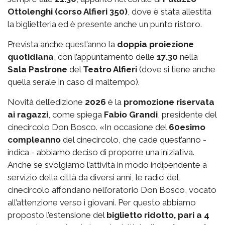
Ottolenghi (corso Alfieri 350)
, dove è stata allestita
la biglietteria ed è presente anche un punto ristoro.
Prevista anche quest’anno la
doppia proiezione
quotidiana
, con l’appuntamento delle
17.30
nella
Sala Pastrone
del
Teatro Alfieri
(dove si tiene anche
quella serale in caso di maltempo).
Novità dell’edizione
2026
è la
promozione riservata
ai ragazzi
, come spiega
Fabio Grandi
, presidente del
cinecircolo Don Bosco. «In occasione del
60esimo
compleanno
del cinecircolo, che cade quest’anno -
indica - abbiamo deciso di proporre una iniziativa.
Anche se svolgiamo l’attività in modo indipendente a
servizio della città da diversi anni, le radici del
cinecircolo affondano nell’oratorio Don Bosco, vocato
all’attenzione verso i giovani. Per questo abbiamo
proposto l’estensione del
biglietto ridotto, pari a 4