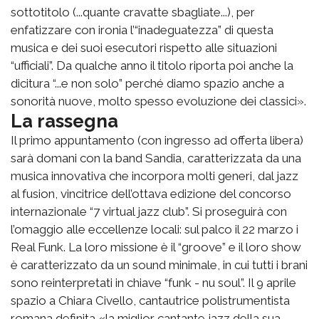
sottotitolo (...quante cravatte sbagliate...), per
enfatizzare con ironia l’“inadeguatezza” di questa
musica e dei suoi esecutori rispetto alle situazioni
“ufficiali”. Da qualche anno il titolo riporta poi anche la
dicitura “...e non solo” perché diamo spazio anche a
sonorità nuove, molto spesso evoluzione dei classici».
La rassegna
Il primo appuntamento (con ingresso ad offerta libera)
sarà domani con la band Sandia, caratterizzata da una
musica innovativa che incorpora molti generi, dal jazz
al fusion, vincitrice dell’ottava edizione del concorso
internazionale “7 virtual jazz club”. Si proseguirà con
l’omaggio alle eccellenze locali: sul palco il 22 marzo i
Real Funk. La loro missione è il “groove” e il loro show
è caratterizzato da un sound minimale, in cui tutti i brani
sono reinterpretati in chiave “funk - nu soul”. Il 9 aprile
spazio a Chiara Civello, cantautrice polistrumentista
romana definita «la miglior cantante jazz della sua