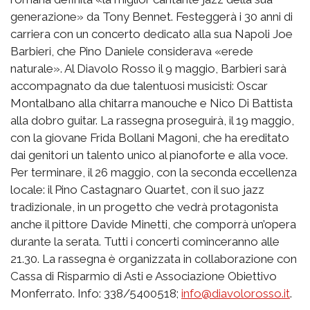
generazione» da Tony Bennet. Festeggerà i 30 anni di
carriera con un concerto dedicato alla sua Napoli Joe
Barbieri, che Pino Daniele considerava «erede
naturale». Al Diavolo Rosso il 9 maggio, Barbieri sarà
accompagnato da due talentuosi musicisti: Oscar
Montalbano alla chitarra manouche e Nico Di Battista
alla dobro guitar. La rassegna proseguirà, il 19 maggio,
con la giovane Frida Bollani Magoni, che ha ereditato
dai genitori un talento unico al pianoforte e alla voce.
Per terminare, il 26 maggio, con la seconda eccellenza
locale: il Pino Castagnaro Quartet, con il suo jazz
tradizionale, in un progetto che vedrà protagonista
anche il pittore Davide Minetti, che comporrà un’opera
durante la serata. Tutti i concerti cominceranno alle
21.30. La rassegna è organizzata in collaborazione con
Cassa di Risparmio di Asti e Associazione Obiettivo
Monferrato. Info: 338/5400518;
info@diavolorosso.it
.