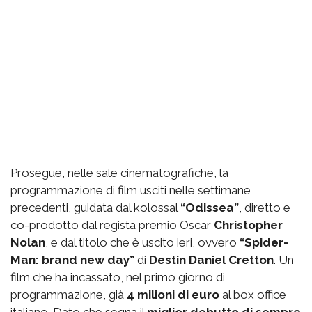
Prosegue, nelle sale cinematografiche, la
programmazione di film usciti nelle settimane
precedenti, guidata dal kolossal
“Odissea”
, diretto e
co-prodotto dal regista premio Oscar
Christopher
Nolan
, e dal titolo che è uscito ieri, ovvero
“Spider-
Man: brand new day”
di
Destin Daniel Cretton
. Un
film che ha incassato, nel primo giorno di
programmazione, già
4 milioni di euro
al box office
italiano. Dato che segna il
miglior debutto di sempre