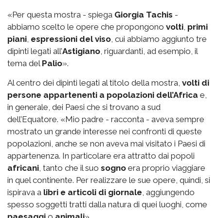
«Per questa mostra - spiega
Giorgia Tachis
-
abbiamo scelto le opere che propongono
volti
,
primi
piani
,
espressioni del viso
, cui abbiamo aggiunto tre
dipinti legati all’
Astigiano
, riguardanti, ad esempio, il
tema del
Palio
».
Al centro dei dipinti legati al titolo della mostra,
volti di
persone appartenenti a popolazioni dell’Africa
e,
in generale, dei Paesi che si trovano a sud
dell’Equatore. «Mio padre - racconta - aveva sempre
mostrato un grande interesse nei confronti di queste
popolazioni, anche se non aveva mai visitato i Paesi di
appartenenza. In particolare era attratto dai popoli
africani
, tanto che il suo
sogno
era proprio viaggiare
in quel continente. Per realizzare le sue opere, quindi, si
ispirava a
libri e articoli di giornale
, aggiungendo
spesso soggetti tratti dalla natura di quei luoghi, come
paesaggi
o
animali
».