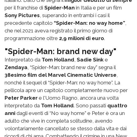
per il franchise di
Spider-Man
in Italia e per un film
Sony Pictures
, superando in entrambi i casi il
precedente capitolo
“Spider-Man: no way home”
,
che nel 2021 aveva registrato il primo giorno di
programmazione oltre
2,9 milioni di euro
.
"Spider-Man: brand new day"
Interpretato da
Tom Holland
,
Sadie Sink
e
Zendaya
, “Spider-Man: brand new day” segna il
38esimo film del Marvel Cinematic Universe
,
nonché il sequel di “Spider-Man: no way home”. La
pellicola apre un capitolo completamente nuovo per
Peter Parker
e l'Uomo Ragno, ancora una volta
interpretato da
Tom Holland
. Sono passati
quattro
anni
dagli eventi di “No way home” e Peter è ora un
adulto che vive in completa solitudine, avendo
volontariamente cancellato se stesso dalla vita e dai
ricordi di chi ama. Combattendo il crimine in una New