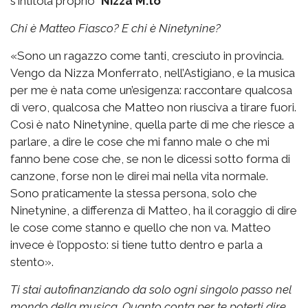
s'intitola proprio "
Nizza M.to
"
Chi è Matteo Fiasco? E chi è Ninetynine?
«Sono un ragazzo come tanti, cresciuto in provincia.
Vengo da Nizza Monferrato, nell’Astigiano, e la musica
per me è nata come un’esigenza: raccontare qualcosa
di vero, qualcosa che Matteo non riusciva a tirare fuori.
Così è nato Ninetynine, quella parte di me che riesce a
parlare, a dire le cose che mi fanno male o che mi
fanno bene cose che, se non le dicessi sotto forma di
canzone, forse non le direi mai nella vita normale.
Sono praticamente la stessa persona, solo che
Ninetynine, a differenza di Matteo, ha il coraggio di dire
le cose come stanno e quello che non va. Matteo
invece è l’opposto: si tiene tutto dentro e parla a
stento».
Ti stai autofinanziando da solo ogni singolo passo nel
mondo della musica. Quanto conta per te poterti dire