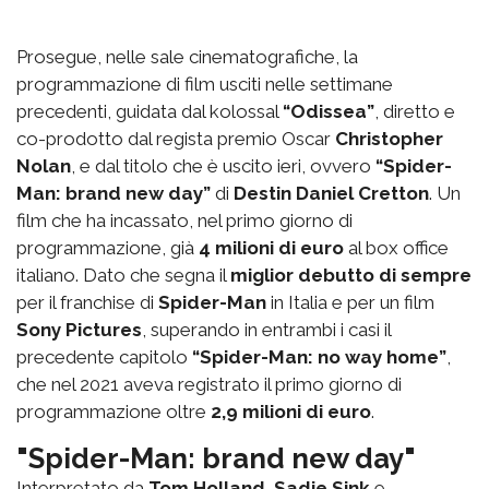
Prosegue, nelle sale cinematografiche, la
programmazione di film usciti nelle settimane
precedenti, guidata dal kolossal
“Odissea”
, diretto e
co-prodotto dal regista premio Oscar
Christopher
Nolan
, e dal titolo che è uscito ieri, ovvero
“Spider-
Man: brand new day”
di
Destin Daniel Cretton
. Un
film che ha incassato, nel primo giorno di
programmazione, già
4 milioni di euro
al box office
italiano. Dato che segna il
miglior debutto di sempre
per il franchise di
Spider-Man
in Italia e per un film
Sony Pictures
, superando in entrambi i casi il
precedente capitolo
“Spider-Man: no way home”
,
che nel 2021 aveva registrato il primo giorno di
programmazione oltre
2,9 milioni di euro
.
"Spider-Man: brand new day"
Interpretato da
Tom Holland
,
Sadie Sink
e