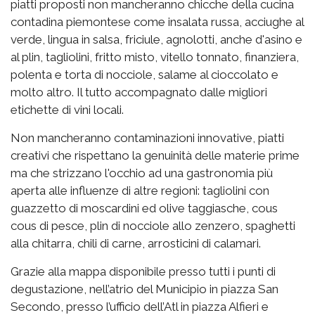
piatti proposti non mancheranno chicche della cucina
contadina piemontese come insalata russa, acciughe al
verde, lingua in salsa, friciule, agnolotti, anche d'asino e
al plin, tagliolini, fritto misto, vitello tonnato, finanziera,
polenta e torta di nocciole, salame al cioccolato e
molto altro. Il tutto accompagnato dalle migliori
etichette di vini locali.
Non mancheranno contaminazioni innovative, piatti
creativi che rispettano la genuinità delle materie prime
ma che strizzano l'occhio ad una gastronomia più
aperta alle influenze di altre regioni: tagliolini con
guazzetto di moscardini ed olive taggiasche, cous
cous di pesce, plin di nocciole allo zenzero, spaghetti
alla chitarra, chili di carne, arrosticini di calamari.
Grazie alla mappa disponibile presso tutti i punti di
degustazione, nell’atrio del Municipio in piazza San
Secondo, presso l’ufficio dell’Atl in piazza Alfieri e