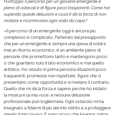
Purtroppo il percorso per un giovane emergente è
pieno di ostacoli e di figure poco trasparenti. Come hai
superato queste delusioni e cosa ti dà la forza di non
mollare e ricominciare ogni volta da capo?
«Il percorso di un emergente oggi è ancora più
complesso e complicato. Partendo dal presupposto
che per un emergente è sempre una spesa di soldi e
mai un ritorno economico, è un ambiente pieno di
persone che promettono tanto e mantengono poco,
o che guardano solo il lato economico e mai quello
artistico. Ho vissuto in prima persona situazioni poco
trasparenti, promesse non rispettate, figure che si
presentano come opportunità e si rivelano il contrario.
Quello che mi dà la forza è sapere perché ho iniziato:
la musica è la mia voce, e nessuna delusione
professionale può togliermela. Ogni ostacolo mi ha
insegnato a fidarmi di più del mio istinto e a proteggere
meglio il mio lavoro. E sono sicuro che il karma, prima