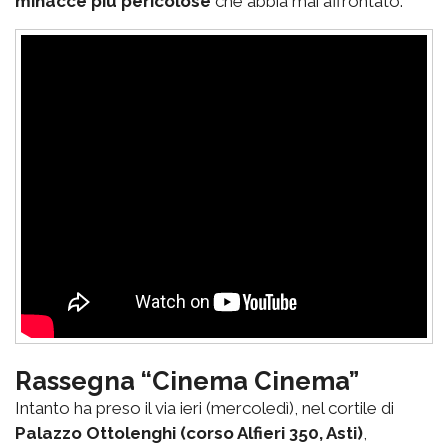
minacce più pericolose
che abbia mai affrontato.
Rassegna “Cinema Cinema”
Intanto ha preso il via ieri (mercoledì), nel cortile di
Palazzo Ottolenghi (corso Alfieri 350, Asti)
,