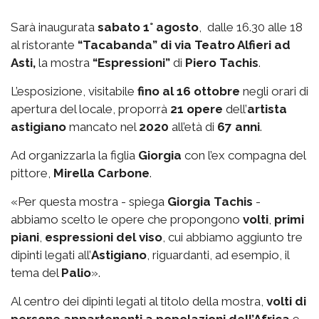
Sarà inaugurata
sabato 1° agosto
, dalle 16.30 alle 18
al ristorante
“Tacabanda” di via Teatro Alfieri ad
Asti,
la mostra
“Espressioni”
di
Piero Tachis
.
L’esposizione, visitabile
fino al 16 ottobre
negli orari di
apertura del locale, proporrà
21 opere
dell’
artista
astigiano
mancato nel
2020
all’età di
67 anni
.
Ad organizzarla la figlia
Giorgia
con l’ex compagna del
pittore,
Mirella Carbone
.
«Per questa mostra - spiega
Giorgia Tachis
-
abbiamo scelto le opere che propongono
volti
,
primi
piani
,
espressioni del viso
, cui abbiamo aggiunto tre
dipinti legati all’
Astigiano
, riguardanti, ad esempio, il
tema del
Palio
».
Al centro dei dipinti legati al titolo della mostra,
volti di
persone appartenenti a popolazioni dell’Africa
e,