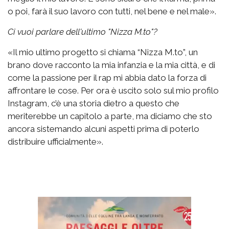
o poi, farà il suo lavoro con tutti, nel bene e nel male».
Ci vuoi parlare dell'ultimo "Nizza M.to"?
«Il mio ultimo progetto si chiama “Nizza M.to”, un
brano dove racconto la mia infanzia e la mia città, e di
come la passione per il rap mi abbia dato la forza di
affrontare le cose. Per ora è uscito solo sul mio profilo
Instagram, c’è una storia dietro a questo che
meriterebbe un capitolo a parte, ma diciamo che sto
ancora sistemando alcuni aspetti prima di poterlo
distribuire ufficialmente».