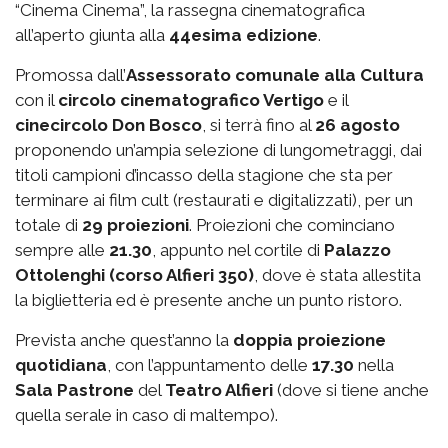
“Cinema Cinema”, la rassegna cinematografica
all’aperto giunta alla
44esima edizione
.
Promossa dall’
Assessorato comunale alla Cultura
con il
circolo cinematografico Vertigo
e il
cinecircolo Don Bosco
, si terrà fino al
26 agosto
proponendo un’ampia selezione di lungometraggi, dai
titoli campioni d’incasso della stagione che sta per
terminare ai film cult (restaurati e digitalizzati), per un
totale di
29 proiezioni
. Proiezioni che cominciano
sempre alle
21.30
, appunto nel cortile di
Palazzo
Ottolenghi (corso Alfieri 350)
, dove è stata allestita
la biglietteria ed è presente anche un punto ristoro.
Prevista anche quest’anno la
doppia proiezione
quotidiana
, con l’appuntamento delle
17.30
nella
Sala Pastrone
del
Teatro Alfieri
(dove si tiene anche
quella serale in caso di maltempo).