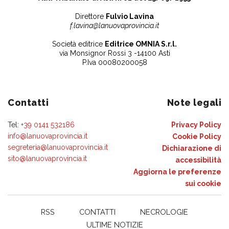
Direttore
Fulvio Lavina
f.lavina@lanuovaprovincia.it
Società editrice
Editrice OMNIA S.r.l.
via Monsignor Rossi 3 -14100 Asti
P.Iva 00080200058
Contatti
Note legali
Tel:
+39 0141 532186
Privacy Policy
info@lanuovaprovincia.it
Cookie Policy
segreteria@lanuovaprovincia.it
Dichiarazione di
sito@lanuovaprovincia.it
accessibilità
Aggiorna le preferenze
sui cookie
RSS
CONTATTI
NECROLOGIE
ULTIME NOTIZIE