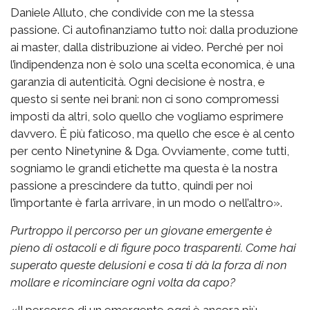
Daniele Alluto, che condivide con me la stessa
passione. Ci autofinanziamo tutto noi: dalla produzione
ai master, dalla distribuzione ai video. Perché per noi
l’indipendenza non è solo una scelta economica, è una
garanzia di autenticità. Ogni decisione è nostra, e
questo si sente nei brani: non ci sono compromessi
imposti da altri, solo quello che vogliamo esprimere
davvero. È più faticoso, ma quello che esce è al cento
per cento Ninetynine & Dga. Ovviamente, come tutti,
sogniamo le grandi etichette ma questa è la nostra
passione a prescindere da tutto, quindi per noi
l’importante è farla arrivare, in un modo o nell’altro».
Purtroppo il percorso per un giovane emergente è
pieno di ostacoli e di figure poco trasparenti. Come hai
superato queste delusioni e cosa ti dà la forza di non
mollare e ricominciare ogni volta da capo?
«Il percorso di un emergente oggi è ancora più