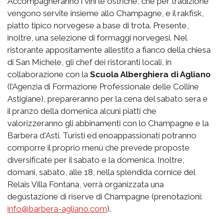
Accompagneranno i vini le ostriche, che per tradizione
vengono servite insieme allo Champagne, e il rakfisk,
piatto tipico norvegese a base di trota. Presente,
inoltre, una selezione di formaggi norvegesi. Nel
ristorante appositamente allestito a fianco della chiesa
di San Michele, gli chef dei ristoranti locali, in
collaborazione con la
Scuola Alberghiera di Agliano
(l’Agenzia di Formazione Professionale delle Colline
Astigiane), prepareranno per la cena del sabato sera e
il pranzo della domenica alcuni piatti che
valorizzeranno gli abbinamenti con lo Champagne e la
Barbera d'Asti. Turisti ed enoappassionati potranno
comporre il proprio menù che prevede proposte
diversificate per il sabato e la domenica. Inoltre,
domani, sabato, alle 18, nella splendida cornice del
Relais Villa Fontana, verrà organizzata una
degustazione di riserve di Champagne (prenotazioni:
info@barbera-agliano.com
).