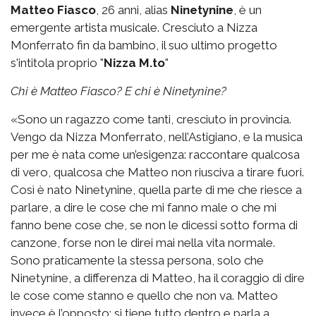
Matteo Fiasco
, 26 anni, alias
Ninetynine
, è un
emergente artista musicale. Cresciuto a Nizza
Monferrato fin da bambino, il suo ultimo progetto
s'intitola proprio "
Nizza M.to
"
Chi è Matteo Fiasco? E chi è Ninetynine?
«Sono un ragazzo come tanti, cresciuto in provincia.
Vengo da Nizza Monferrato, nell’Astigiano, e la musica
per me è nata come un’esigenza: raccontare qualcosa
di vero, qualcosa che Matteo non riusciva a tirare fuori.
Così è nato Ninetynine, quella parte di me che riesce a
parlare, a dire le cose che mi fanno male o che mi
fanno bene cose che, se non le dicessi sotto forma di
canzone, forse non le direi mai nella vita normale.
Sono praticamente la stessa persona, solo che
Ninetynine, a differenza di Matteo, ha il coraggio di dire
le cose come stanno e quello che non va. Matteo
invece è l’opposto: si tiene tutto dentro e parla a