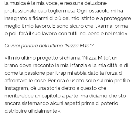
la musica è la mia voce, e nessuna delusione
professionale può togliermela. Ogni ostacolo mi ha
insegnato a fidarmi di più del mio istinto e a proteggere
meglio il mio lavoro. E sono sicuro che il karma, prima
o poi, farà il suo lavoro con tutti, nel bene e nel male».
Ci vuoi parlare dell'ultimo "Nizza M.to"?
«Il mio ultimo progetto si chiama “Nizza M.to”, un
brano dove racconto la mia infanzia e la mia città, e di
come la passione per il rap mi abbia dato la forza di
affrontare le cose. Per ora è uscito solo sul mio profilo
Instagram, c’è una storia dietro a questo che
meriterebbe un capitolo a parte, ma diciamo che sto
ancora sistemando alcuni aspetti prima di poterlo
distribuire ufficialmente».