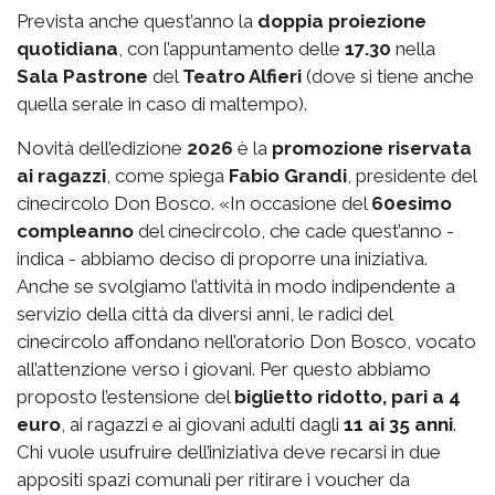
Prevista anche quest’anno la
doppia proiezione
quotidiana
, con l’appuntamento delle
17.30
nella
Sala Pastrone
del
Teatro Alfieri
(dove si tiene anche
quella serale in caso di maltempo).
Novità dell’edizione
2026
è la
promozione riservata
ai ragazzi
, come spiega
Fabio Grandi
, presidente del
cinecircolo Don Bosco. «In occasione del
60esimo
compleanno
del cinecircolo, che cade quest’anno -
indica - abbiamo deciso di proporre una iniziativa.
Anche se svolgiamo l’attività in modo indipendente a
servizio della città da diversi anni, le radici del
cinecircolo affondano nell’oratorio Don Bosco, vocato
all’attenzione verso i giovani. Per questo abbiamo
proposto l’estensione del
biglietto ridotto, pari a 4
euro
, ai ragazzi e ai giovani adulti dagli
11 ai 35 anni
.
Chi vuole usufruire dell’iniziativa deve recarsi in due
appositi spazi comunali per ritirare i voucher da