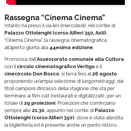
Rassegna “Cinema Cinema”
Intanto ha preso il via ieri (mercoledì), nel cortile di
Palazzo Ottolenghi (corso Alfieri 350, Asti)
,
“Cinema Cinema”, la rassegna cinematografica
all’aperto giunta alla
44esima edizione
.
Promossa dall’
Assessorato comunale alla Cultura
con il
circolo cinematografico Vertigo
e il
cinecircolo Don Bosco
, si terrà fino al
26 agosto
proponendo un’ampia selezione di lungometraggi, dai
titoli campioni d’incasso della stagione che sta per
terminare ai film cult (restaurati e digitalizzati), per un
totale di
29 proiezioni
. Proiezioni che cominciano
sempre alle
21.30
, appunto nel cortile di
Palazzo
Ottolenghi (corso Alfieri 350)
, dove è stata allestita
la biglietteria ed è presente anche un punto ristoro.