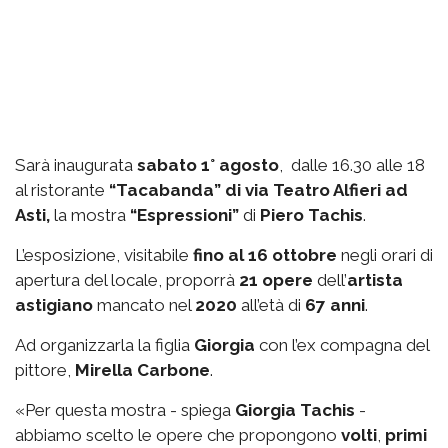
Sarà inaugurata
sabato 1° agosto
, dalle 16.30 alle 18
al ristorante
“Tacabanda” di via Teatro Alfieri ad
Asti,
la mostra
“Espressioni”
di
Piero Tachis
.
L’esposizione, visitabile
fino al 16 ottobre
negli orari di
apertura del locale, proporrà
21 opere
dell’
artista
astigiano
mancato nel
2020
all’età di
67 anni
.
Ad organizzarla la figlia
Giorgia
con l’ex compagna del
pittore,
Mirella Carbone
.
«Per questa mostra - spiega
Giorgia Tachis
-
abbiamo scelto le opere che propongono
volti
,
primi