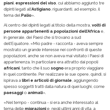
piani
,
espressioni del viso
, cui abbiamo aggiunto tre
dipinti legati all’
Astigiano
, riguardanti, ad esempio, il
tema del
Palio
».
Al centro dei dipinti legati al titolo della mostra,
volti di
persone appartenenti a popolazioni dell’Africa
e,
in generale, dei Paesi che si trovano a sud
dell’Equatore. «Mio padre - racconta - aveva sempre
mostrato un grande interesse nei confronti di queste
popolazioni, anche se non aveva mai visitato i Paesi di
appartenenza. In particolare era attratto dai popoli
africani
, tanto che il suo
sogno
era proprio viaggiare
in quel continente. Per realizzare le sue opere, quindi, si
ispirava a
libri e articoli di giornale
, aggiungendo
spesso soggetti tratti dalla natura di quei luoghi, come
paesaggi
o
animali
».
«Nel tempo - continua - si era anche interessato al
tema delle
migrazioni
e, negli ultimi anni di vita, a