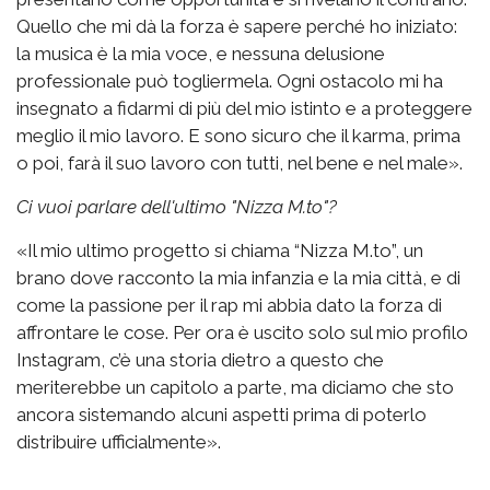
Quello che mi dà la forza è sapere perché ho iniziato:
la musica è la mia voce, e nessuna delusione
professionale può togliermela. Ogni ostacolo mi ha
insegnato a fidarmi di più del mio istinto e a proteggere
meglio il mio lavoro. E sono sicuro che il karma, prima
o poi, farà il suo lavoro con tutti, nel bene e nel male».
Ci vuoi parlare dell'ultimo "Nizza M.to"?
«Il mio ultimo progetto si chiama “Nizza M.to”, un
brano dove racconto la mia infanzia e la mia città, e di
come la passione per il rap mi abbia dato la forza di
affrontare le cose. Per ora è uscito solo sul mio profilo
Instagram, c’è una storia dietro a questo che
meriterebbe un capitolo a parte, ma diciamo che sto
ancora sistemando alcuni aspetti prima di poterlo
distribuire ufficialmente».