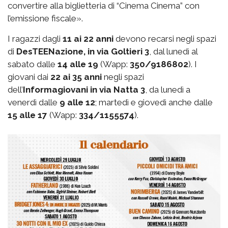
convertire alla biglietteria di “Cinema Cinema” con
l’emissione fiscale».
I ragazzi dagli
11 ai 22 anni
devono recarsi negli spazi
di
DesTEENazione, in via Goltieri 3
, dal lunedì al
sabato dalle
14 alle 19
(Wapp:
350/9186802
). I
giovani dai
22 ai 35 anni
negli spazi
dell’
Informagiovani in via Natta 3
, da lunedì a
venerdì dalle
9 alle 12
; martedì e giovedì anche dalle
15 alle 17
(Wapp:
334/1155574
).