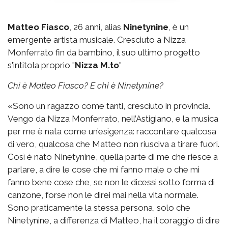
Matteo Fiasco
, 26 anni, alias
Ninetynine
, è un
emergente artista musicale. Cresciuto a Nizza
Monferrato fin da bambino, il suo ultimo progetto
s'intitola proprio "
Nizza M.to
"
Chi è Matteo Fiasco? E chi è Ninetynine?
«Sono un ragazzo come tanti, cresciuto in provincia.
Vengo da Nizza Monferrato, nell’Astigiano, e la musica
per me è nata come un’esigenza: raccontare qualcosa
di vero, qualcosa che Matteo non riusciva a tirare fuori.
Così è nato Ninetynine, quella parte di me che riesce a
parlare, a dire le cose che mi fanno male o che mi
fanno bene cose che, se non le dicessi sotto forma di
canzone, forse non le direi mai nella vita normale.
Sono praticamente la stessa persona, solo che
Ninetynine, a differenza di Matteo, ha il coraggio di dire