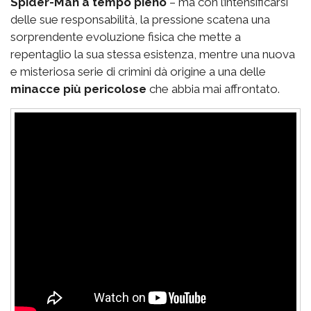
Spider-Man a tempo pieno
– ma con l’intensificarsi
delle sue responsabilità, la pressione scatena una
sorprendente evoluzione fisica che mette a
repentaglio la sua stessa esistenza, mentre una nuova
e misteriosa serie di crimini dà origine a una delle
minacce più pericolose
che abbia mai affrontato.