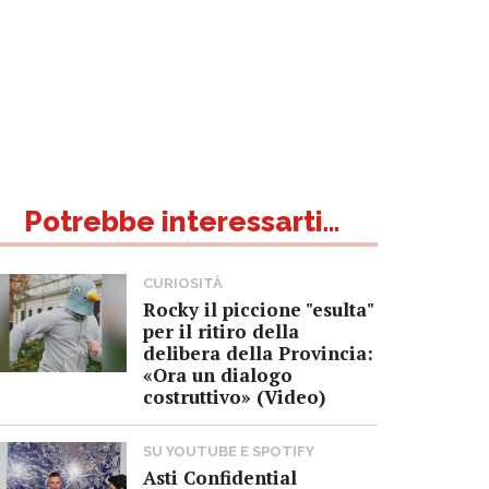
Potrebbe interessarti...
CURIOSITÀ
Rocky il piccione "esulta"
per il ritiro della
delibera della Provincia:
«Ora un dialogo
costruttivo» (Video)
SU YOUTUBE E SPOTIFY
Asti Confidential