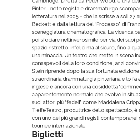
Cambridge. Diretta da Peter Wood, è una dell
Pinter - noto regista e drammaturgo scompars
letteratura nel 2005 - che la scrisse a soli 27 
Beckett e dalla lettura del “Processo” di Franz
sceneggiatura cinematografica. La vicenda p
poi sfociare nell’inverosimile per via dei suoi 
spazio ristretto, infelici ma al sicuro, fino 
una minaccia. Un teatro che mette in scena in
consapevoli della loro condizione, anzi convint
Stein riprende dopo la sua fortunata edizione 
straordinaria drammaturgia pinteriana e lo fa
inglese e ancora con una cosiddetta "commedi
apparentemente normale che evolve in situazio
suoi attori più “fedeli” come Maddalena Cripp
TieffeTeatro, produttrice dello spettacolo, è
con uno dei più grandi registi contemporanei 
tournèe internazionale.
Biglietti