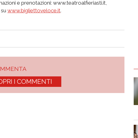
mazioni e prenotazioni: www.teatroalfieriasti.it,
e su
www.bigliettoveloce.it
.
OMMENTA
OPRI I COMMENTI