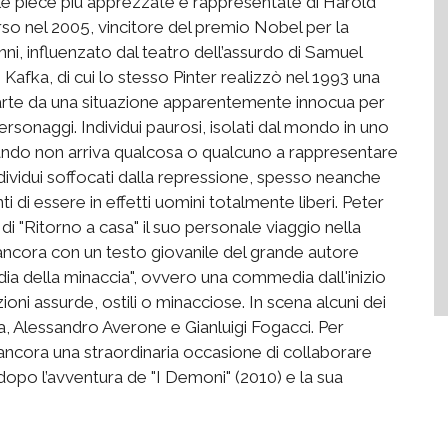
e pièce più apprezzate e rappresentate di Harold
o nel 2005, vincitore del premio Nobel per la
anni, influenzato dal teatro dell’assurdo di Samuel
 Kafka, di cui lo stesso Pinter realizzò nel 1993 una
arte da una situazione apparentemente innocua per
personaggi. Individui paurosi, isolati dal mondo in uno
a quando non arriva qualcosa o qualcuno a rappresentare
dividui soffocati dalla repressione, spesso neanche
i di essere in effetti uomini totalmente liberi. Peter
di "Ritorno a casa" il suo personale viaggio nella
 ancora con un testo giovanile del grande autore
a della minaccia", ovvero una commedia dall'inizio
ni assurde, ostili o minacciose. In scena alcuni dei
a, Alessandro Averone e Gianluigi Fogacci. Per
 ancora una straordinaria occasione di collaborare
dopo l’avventura de "I Demoni" (2010) e la sua