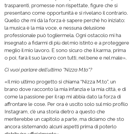
trasparenti, promesse non rispettate, figure che si
presentano come opportunità e si rivelano il contrario.
Quello che mi dà la forza è sapere perché ho iniziato:
la musica è la mia voce, e nessuna delusione
professionale può togliermela. Ogni ostacolo mi ha
insegnato a fidarmi di più del mio istinto e a proteggere
meglio il mio lavoro. E sono sicuro che il karma, prima
o poi, farà il suo lavoro con tutti, nel bene e nel male».
Ci vuoi parlare dell'ultimo "Nizza M.to"?
«Il mio ultimo progetto si chiama “Nizza M.to”, un
brano dove racconto la mia infanzia e la mia città, e di
come la passione per il rap mi abbia dato la forza di
affrontare le cose. Per ora è uscito solo sul mio profilo
Instagram, c’è una storia dietro a questo che
meriterebbe un capitolo a parte, ma diciamo che sto
ancora sistemando alcuni aspetti prima di poterlo
distribuire ufficialmente».