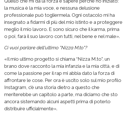
Quello che mi dà la forza è sapere perché ho iniziato:
la musica è la mia voce, e nessuna delusione
professionale può togliermela. Ogni ostacolo mi ha
insegnato a fidarmi di più del mio istinto e a proteggere
meglio il mio lavoro. E sono sicuro che il karma, prima
o poi, farà il suo lavoro con tutti, nel bene e nel male».
Ci vuoi parlare dell'ultimo "Nizza M.to"?
«Il mio ultimo progetto si chiama “Nizza M.to”, un
brano dove racconto la mia infanzia e la mia città, e di
come la passione per il rap mi abbia dato la forza di
affrontare le cose. Per ora è uscito solo sul mio profilo
Instagram, c’è una storia dietro a questo che
meriterebbe un capitolo a parte, ma diciamo che sto
ancora sistemando alcuni aspetti prima di poterlo
distribuire ufficialmente».