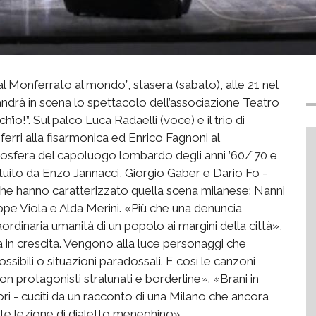
l Monferrato al mondo”, stasera (sabato), alle 21 nel
drà in scena lo spettacolo dell’associazione Teatro
h’io!”. Sul palco Luca Radaelli (voce) e il trio di
deferri alla fisarmonica ed Enrico Fagnoni al
atmosfera del capoluogo lombardo degli anni ’60/’70 e
ituito da Enzo Jannacci, Giorgio Gaber e Dario Fo -
che hanno caratterizzato quella scena milanese: Nanni
pe Viola e Alda Merini. «Più che una denuncia
raordinaria umanità di un popolo ai margini della città»,
a in crescita. Vengono alla luce personaggi che
ibili o situazioni paradossali. E così le canzoni
on protagonisti stralunati e borderline». «Brani in
ri - cuciti da un racconto di una Milano che ancora
ente lezione di dialetto meneghino».