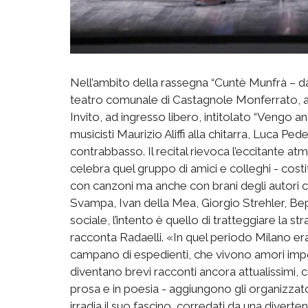
Nell’ambito della rassegna “Cuntè Munfrà – da
teatro comunale di Castagnole Monferrato, an
Invito, ad ingresso libero, intitolato “Vengo anc
musicisti Maurizio Aliffi alla chitarra, Luca Pe
contrabbasso. Il recital rievoca l’eccitante 
celebra quel gruppo di amici e colleghi - cost
con canzoni ma anche con brani degli autori 
Svampa, Ivan della Mea, Giorgio Strehler, Bep
sociale, l’intento è quello di tratteggiare la st
racconta Radaelli. «In quel periodo Milano er
campano di espedienti, che vivono amori imposs
diventano brevi racconti ancora attualissimi, c
prosa e in poesia - aggiungono gli organizzato
irradia il suo fascino, corredati da una divert