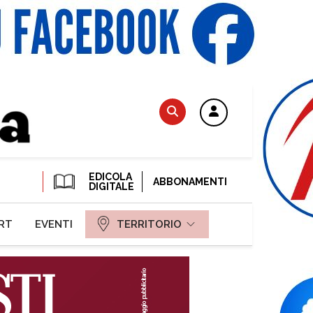
EDICOLA
ABBONAMENTI
DIGITALE
RT
EVENTI
TERRITORIO