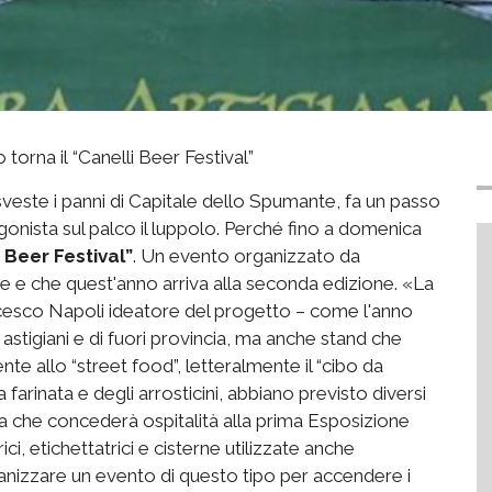
 torna il “Canelli Beer Festival”
 sveste i panni di Capitale dello Spumante, fa un passo
agonista sul palco il luppolo. Perché fino a domenica
 Beer Festival”
. Un evento organizzato da
e e che quest'anno arriva alla seconda edizione. «La
esco Napoli ideatore del progetto – come l'anno
i, astigiani e di fuori provincia, ma anche stand che
te allo “street food”, letteralmente il “cibo da
a farinata e degli arrosticini, abbiano previsto diversi
ta che concederà ospitalità alla prima Esposizione
i, etichettatrici e cisterne utilizzate anche
ganizzare un evento di questo tipo per accendere i