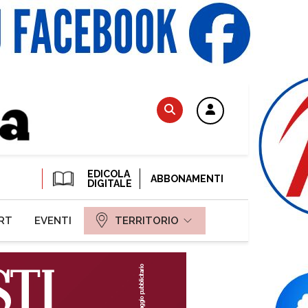
EDICOLA
ABBONAMENTI
DIGITALE
RT
EVENTI
TERRITORIO