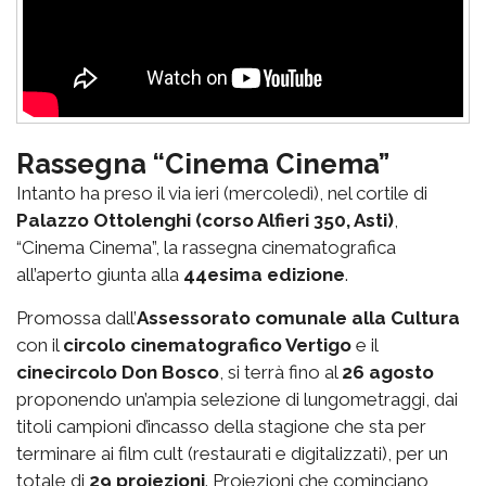
Rassegna “Cinema Cinema”
Intanto ha preso il via ieri (mercoledì), nel cortile di
Palazzo Ottolenghi (corso Alfieri 350, Asti)
,
“Cinema Cinema”, la rassegna cinematografica
all’aperto giunta alla
44esima edizione
.
Promossa dall’
Assessorato comunale alla Cultura
con il
circolo cinematografico Vertigo
e il
cinecircolo Don Bosco
, si terrà fino al
26 agosto
proponendo un’ampia selezione di lungometraggi, dai
titoli campioni d’incasso della stagione che sta per
terminare ai film cult (restaurati e digitalizzati), per un
totale di
29 proiezioni
. Proiezioni che cominciano