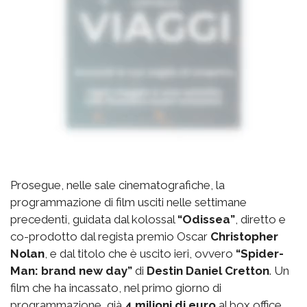
Prosegue, nelle sale cinematografiche, la
programmazione di film usciti nelle settimane
precedenti, guidata dal kolossal
“Odissea”
, diretto e
co-prodotto dal regista premio Oscar
Christopher
Nolan
, e dal titolo che è uscito ieri, ovvero
“Spider-
Man: brand new day”
di
Destin Daniel Cretton
. Un
film che ha incassato, nel primo giorno di
programmazione, già
4 milioni di euro
al box office