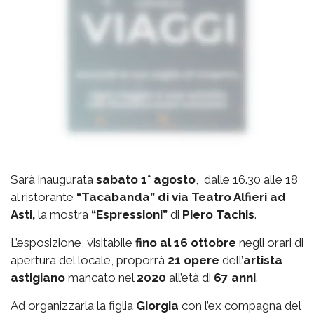
Sarà inaugurata
sabato 1° agosto
, dalle 16.30 alle 18
al ristorante
“Tacabanda” di via Teatro Alfieri ad
Asti,
la mostra
“Espressioni”
di
Piero Tachis
.
L’esposizione, visitabile
fino al 16 ottobre
negli orari di
apertura del locale, proporrà
21 opere
dell’
artista
astigiano
mancato nel
2020
all’età di
67 anni
.
Ad organizzarla la figlia
Giorgia
con l’ex compagna del