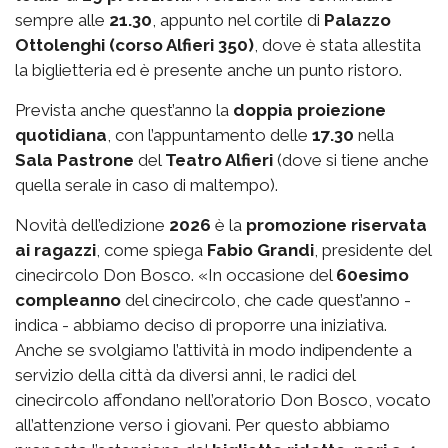
sempre alle
21.30
, appunto nel cortile di
Palazzo
Ottolenghi (corso Alfieri 350)
, dove è stata allestita
la biglietteria ed è presente anche un punto ristoro.
Prevista anche quest’anno la
doppia proiezione
quotidiana
, con l’appuntamento delle
17.30
nella
Sala Pastrone
del
Teatro Alfieri
(dove si tiene anche
quella serale in caso di maltempo).
Novità dell’edizione
2026
è la
promozione riservata
ai ragazzi
, come spiega
Fabio Grandi
, presidente del
cinecircolo Don Bosco. «In occasione del
60esimo
compleanno
del cinecircolo, che cade quest’anno -
indica - abbiamo deciso di proporre una iniziativa.
Anche se svolgiamo l’attività in modo indipendente a
servizio della città da diversi anni, le radici del
cinecircolo affondano nell’oratorio Don Bosco, vocato
all’attenzione verso i giovani. Per questo abbiamo