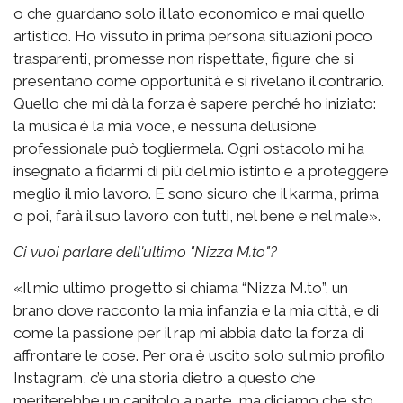
o che guardano solo il lato economico e mai quello
artistico. Ho vissuto in prima persona situazioni poco
trasparenti, promesse non rispettate, figure che si
presentano come opportunità e si rivelano il contrario.
Quello che mi dà la forza è sapere perché ho iniziato:
la musica è la mia voce, e nessuna delusione
professionale può togliermela. Ogni ostacolo mi ha
insegnato a fidarmi di più del mio istinto e a proteggere
meglio il mio lavoro. E sono sicuro che il karma, prima
o poi, farà il suo lavoro con tutti, nel bene e nel male».
Ci vuoi parlare dell'ultimo "Nizza M.to"?
«Il mio ultimo progetto si chiama “Nizza M.to”, un
brano dove racconto la mia infanzia e la mia città, e di
come la passione per il rap mi abbia dato la forza di
affrontare le cose. Per ora è uscito solo sul mio profilo
Instagram, c’è una storia dietro a questo che
meriterebbe un capitolo a parte, ma diciamo che sto