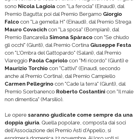
sono
Nicola Lagioia
con "La ferocia" (Einaudi), dal
Premio Bagutta; poi dal Premio Bergamo
Giorgio
Falco
con "La gemella H" (Einaudi), dal Premio Strega
Mauro Covacich
con "La sposa" (Bompiani), dal
Premio Bancarella
Simona Spàraco
con "Se chiudo
gli occhi" (Giunti), dal Premio Cortina
Giuseppe Festa
con "L'Ombra del Gattopardo" (Salani), dal Premio
Viareggio
Paola Capriolo
con "Mi ricordo" (Giunti) e
Maurizio Torchio
con "Cattivi" (Einaudi, secondo
anche al Premio Cortina), dal Premio Campiello
Carmen Pellegrino
con "Cade la terra" (Giunti), dal
Premio Scerbanenco
Roberto Costantini
con "Il male
non dimentica" (Marsilio).
Le opere
saranno giudicate come sempre da una
doppia giuria
. Quella popolare, composta dai soci
dell'Associazione del Premio Asti d'Appello, si
esprimerà domenica 22 novembre. Ai loro voti si