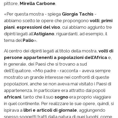
pittore,
Mirella Carbone
.
«Per questa mostra - spiega
Giorgia Tachis
-
abbiamo scelto le opere che propongono
volti
,
primi
piani
,
espressioni del viso
, cui abbiamo aggiunto tre
dipinti legati all’
Astigiano
, riguardanti, ad esempio, il
tema del
Palio
».
Al centro dei dipinti legati al titolo della mostra,
volti di
persone appartenenti a popolazioni dell’Africa
e,
in generale, dei Paesi che si trovano a sud
dell’Equatore. «Mio padre - racconta - aveva sempre
mostrato un grande interesse nei confronti di queste
popolazioni, anche se non aveva mai visitato i Paesi di
appartenenza. In particolare era attratto dai popoli
africani
, tanto che il suo
sogno
era proprio viaggiare
in quel continente. Per realizzare le sue opere, quindi, si
ispirava a
libri e articoli di giornale
, aggiungendo
spesso soggetti tratti dalla natura di quei luoghi, come