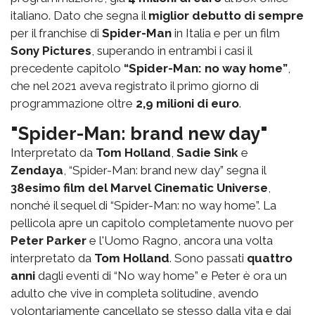
italiano. Dato che segna il
miglior debutto di sempre
per il franchise di
Spider-Man
in Italia e per un film
Sony Pictures
, superando in entrambi i casi il
precedente capitolo
“Spider-Man: no way home”
,
che nel 2021 aveva registrato il primo giorno di
programmazione oltre
2,9 milioni di euro
.
"Spider-Man: brand new day"
Interpretato da
Tom Holland
,
Sadie Sink
e
Zendaya
, “Spider-Man: brand new day” segna il
38esimo film del Marvel Cinematic Universe
,
nonché il sequel di “Spider-Man: no way home”. La
pellicola apre un capitolo completamente nuovo per
Peter Parker
e l'Uomo Ragno, ancora una volta
interpretato da
Tom Holland
. Sono passati
quattro
anni
dagli eventi di “No way home” e Peter è ora un
adulto che vive in completa solitudine, avendo
volontariamente cancellato se stesso dalla vita e dai