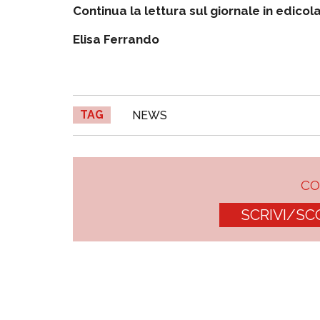
Continua la lettura sul giornale in edicol
Elisa Ferrando
TAG
NEWS
C
SCRIVI/SC