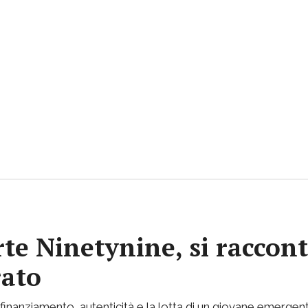
rte Ninetynine, si raccont
rato
inanziamento, autenticità e la lotta di un giovane emergent