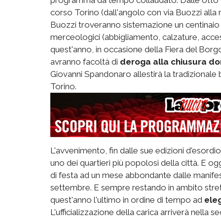
corso Torino (dall'angolo con via Buozzi alla 
Buozzi troveranno sistemazione un centinaio d
merceologici (abbigliamento, calzature, access
quest'anno, in occasione della Fiera del Borgo
avranno facoltà di
deroga alla chiusura d
Giovanni Spandonaro allestirà la tradizionale
Torino.
L'avvenimento, fin dalle sue edizioni d'esordi
uno dei quartieri più popolosi della città. E og
di festa ad un mese abbondante dalle manifest
settembre. E sempre restando in ambito stret
quest'anno l'ultimo in ordine di tempo ad
eleg
L'ufficializzazione della carica arriverà nel