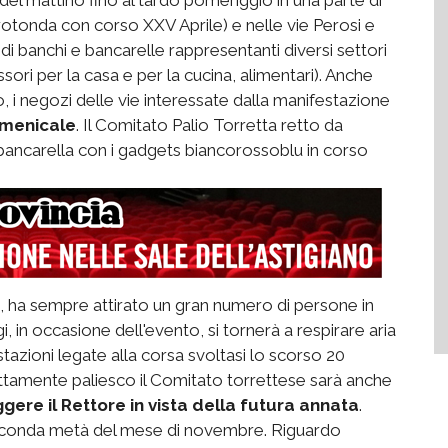
rotonda con corso XXV Aprile) e nelle vie Perosi e
i banchi e bancarelle rappresentanti diversi settori
ori per la casa e per la cucina, alimentari). Anche
, i negozi delle vie interessate dalla manifestazione
omenicale
. Il Comitato Palio Torretta retto da
 bancarella con i gadgets biancorossoblu in corso
o, ha sempre attirato un gran numero di persone in
gi, in occasione dell'evento, si tornerà a respirare aria
azioni legate alla corsa svoltasi lo scorso 20
tamente paliesco il Comitato torrettese sarà anche
gere il Rettore in vista della futura annata
.
la seconda metà del mese di novembre. Riguardo