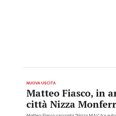
NUOVA USCITA
Matteo Fiasco, in a
città Nizza Monfer
Matteo Fiasco racconta "Nizza M.to" tra autof