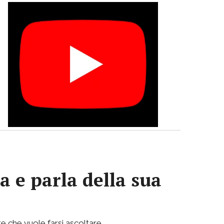
a e parla della sua
e che vuole farsi ascoltare