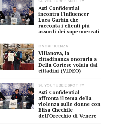
SU YOUTUBE E SPOTIFY
Asti Confidential
incontra l'influencer
Luca Garbin che
racconta i clienti più
assurdi dei supermercati
ONORIFICENZA
Villanova, la
cittadinanza onoraria a
Delia Cortese voluta dai
cittadini (VIDEO)
SU YOUTUBE E SPOTIFY
Asti Confidential
affronta il tema della
violenza sulle donne con
Elisa Chechile
dell'Orecchio di Venere