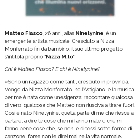
Matteo Fiasco
, 26 anni, alias
Ninetynine
, è un
emergente artista musicale. Cresciuto a Nizza
Monferrato fin da bambino, il suo ultimo progetto
s'intitola proprio "
Nizza M.to
"
Chi è Matteo Fiasco? E chi è Ninetynine?
«Sono un ragazzo come tanti, cresciuto in provincia.
Vengo da Nizza Monferrato, nell’Astigiano, e la musica
per me è nata come un’esigenza: raccontare qualcosa
di vero, qualcosa che Matteo non riusciva a tirare fuori.
Così è nato Ninetynine, quella parte di me che riesce a
parlare, a dire le cose che mi fanno male o che mi
fanno bene cose che, se non le dicessi sotto forma di
canzone, forse non le direi mai nella vita normale.