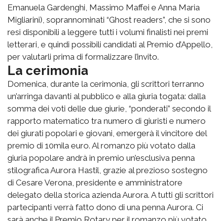
Emanuela Gardenghi, Massimo Maffei e Anna Maria
Migliarini), soprannominati “Ghost readers”, che si sono
resi disponibili a leggere tutti i volumi finalisti nei premi
letterari, e quindi possibili candidati al Premio d’Appello,
per valutarli prima di formalizzare l’invito.
La cerimonia
Domenica, durante la cerimonia, gli scrittori terranno
un’arringa davanti al pubblico e alla giuria togata: dalla
somma dei voti delle due giurie, “ponderati” secondo il
rapporto matematico tra numero di giuristi e numero
dei giurati popolari e giovani, emergerà il vincitore del
premio di 10mila euro. Al romanzo più votato dalla
giuria popolare andrà in premio un’esclusiva penna
stilografica Aurora Hastil, grazie al prezioso sostegno
di Cesare Verona, presidente e amministratore
delegato della storica azienda Aurora. A tutti gli scrittori
partecipanti verrà fatto dono di una penna Aurora. Ci
sarà anche il Premio Rotary per il romanzo più votato