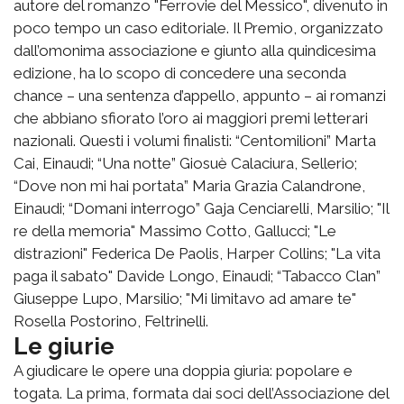
autore del romanzo "Ferrovie del Messico", divenuto in
poco tempo un caso editoriale. Il Premio, organizzato
dall’omonima associazione e giunto alla quindicesima
edizione, ha lo scopo di concedere una seconda
chance – una sentenza d’appello, appunto – ai romanzi
che abbiano sfiorato l’oro ai maggiori premi letterari
nazionali. Questi i volumi finalisti: “Centomilioni” Marta
Cai, Einaudi; “Una notte” Giosuè Calaciura, Sellerio;
“Dove non mi hai portata” Maria Grazia Calandrone,
Einaudi; “Domani interrogo” Gaja Cenciarelli, Marsilio; "Il
re della memoria" Massimo Cotto, Gallucci; "Le
distrazioni" Federica De Paolis, Harper Collins; "La vita
paga il sabato" Davide Longo, Einaudi; “Tabacco Clan”
Giuseppe Lupo, Marsilio; "Mi limitavo ad amare te"
Rosella Postorino, Feltrinelli.
Le giurie
A giudicare le opere una doppia giuria: popolare e
togata. La prima, formata dai soci dell’Associazione del