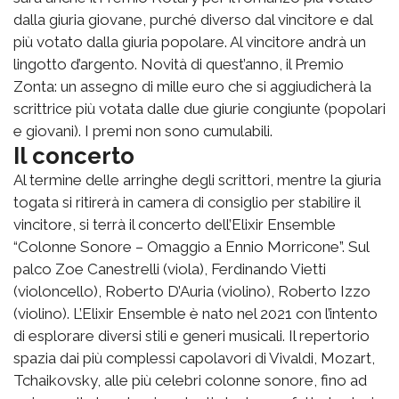
dalla giuria giovane, purché diverso dal vincitore e dal
più votato dalla giuria popolare. Al vincitore andrà un
lingotto d’argento. Novità di quest’anno, il Premio
Zonta: un assegno di mille euro che si aggiudicherà la
scrittrice più votata dalle due giurie congiunte (popolari
e giovani). I premi non sono cumulabili.
Il concerto
Al termine delle arringhe degli scrittori, mentre la giuria
togata si ritirerà in camera di consiglio per stabilire il
vincitore, si terrà il concerto dell’Elixir Ensemble
“Colonne Sonore – Omaggio a Ennio Morricone”. Sul
palco Zoe Canestrelli (viola), Ferdinando Vietti
(violoncello), Roberto D’Auria (violino), Roberto Izzo
(violino). L’Elixir Ensemble è nato nel 2021 con l’intento
di esplorare diversi stili e generi musicali. Il repertorio
spazia dai più complessi capolavori di Vivaldi, Mozart,
Tchaikovsky, alle più celebri colonne sonore, fino ad