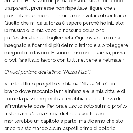
artistico. Ho vissuto in prima persona situazioni poco
trasparenti, promesse non rispettate, figure che si
presentano come opportunità e si rivelano il contrario.
Quello che mi dà la forza è sapere perché ho iniziato:
la musica è la mia voce, e nessuna delusione
professionale può togliermela. Ogni ostacolo mi ha
insegnato a fidarmi di più del mio istinto e a proteggere
meglio il mio lavoro. E sono sicuro che il karma, prima
o poi, farà il suo lavoro con tutti, nel bene e nel male».
Ci vuoi parlare dell'ultimo "Nizza M.to"?
«Il mio ultimo progetto si chiama “Nizza M.to”, un
brano dove racconto la mia infanzia e la mia città, e di
come la passione per il rap mi abbia dato la forza di
affrontare le cose. Per ora è uscito solo sul mio profilo
Instagram, c’è una storia dietro a questo che
meriterebbe un capitolo a parte, ma diciamo che sto
ancora sistemando alcuni aspetti prima di poterlo