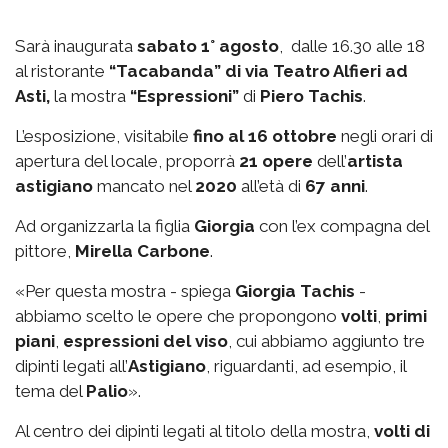
Sarà inaugurata
sabato 1° agosto
, dalle 16.30 alle 18
al ristorante
“Tacabanda” di via Teatro Alfieri ad
Asti,
la mostra
“Espressioni”
di
Piero Tachis
.
L’esposizione, visitabile
fino al 16 ottobre
negli orari di
apertura del locale, proporrà
21 opere
dell’
artista
astigiano
mancato nel
2020
all’età di
67 anni
.
Ad organizzarla la figlia
Giorgia
con l’ex compagna del
pittore,
Mirella Carbone
.
«Per questa mostra - spiega
Giorgia Tachis
-
abbiamo scelto le opere che propongono
volti
,
primi
piani
,
espressioni del viso
, cui abbiamo aggiunto tre
dipinti legati all’
Astigiano
, riguardanti, ad esempio, il
tema del
Palio
».
Al centro dei dipinti legati al titolo della mostra,
volti di