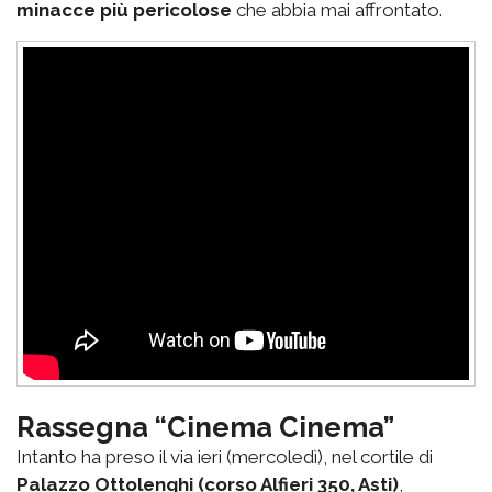
minacce più pericolose
che abbia mai affrontato.
Rassegna “Cinema Cinema”
Intanto ha preso il via ieri (mercoledì), nel cortile di
Palazzo Ottolenghi (corso Alfieri 350, Asti)
,