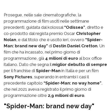
Prosegue, nelle sale cinematografiche, la
programmazione di film usciti nelle settimane
precedenti, guidata dal kolossal
“Odissea”
, diretto e
co-prodotto dal regista premio Oscar
Christopher
Nolan
, e dal titolo che è uscito ieri, ovvero
“Spider-
Man: brand new day”
di
Destin Daniel Cretton
. Un
film che ha incassato, nel primo giorno di
programmazione, già
4 milioni di euro
al box office
italiano. Dato che segna il
miglior debutto di sempre
per il franchise di
Spider-Man
in Italia e per un film
Sony Pictures
, superando in entrambi i casi il
precedente capitolo
“Spider-Man: no way home”
,
che nel 2021 aveva registrato il primo giorno di
programmazione oltre
2,9 milioni di euro
.
"Spider-Man: brand new day"