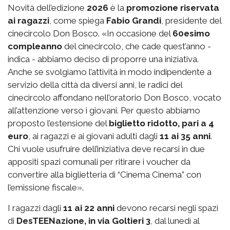
Novità dell’edizione
2026
è la
promozione riservata
ai ragazzi
, come spiega
Fabio Grandi
, presidente del
cinecircolo Don Bosco. «In occasione del
60esimo
compleanno
del cinecircolo, che cade quest’anno -
indica - abbiamo deciso di proporre una iniziativa.
Anche se svolgiamo l’attività in modo indipendente a
servizio della città da diversi anni, le radici del
cinecircolo affondano nell’oratorio Don Bosco, vocato
all’attenzione verso i giovani. Per questo abbiamo
proposto l’estensione del
biglietto ridotto, pari a 4
euro
, ai ragazzi e ai giovani adulti dagli
11 ai 35 anni
.
Chi vuole usufruire dell’iniziativa deve recarsi in due
appositi spazi comunali per ritirare i voucher da
convertire alla biglietteria di “Cinema Cinema” con
l’emissione fiscale».
I ragazzi dagli
11 ai 22 anni
devono recarsi negli spazi
di
DesTEENazione, in via Goltieri 3
, dal lunedì al