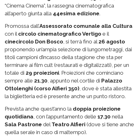
“Cinema Cinema”, la rassegna cinematografica
all’aperto giunta alla
44esima edizione
.
Promossa dall’
Assessorato comunale alla Cultura
con il
circolo cinematografico Vertigo
e il
cinecircolo Don Bosco
, si terrà fino al
26 agosto
proponendo un’ampia selezione di lungometraggi, dai
titoli campioni d’incasso della stagione che sta per
terminare ai film cult (restaurati e digitalizzati), per un
totale di
29 proiezioni
. Proiezioni che cominciano
sempre alle
21.30
, appunto nel cortile di
Palazzo
Ottolenghi (corso Alfieri 350)
, dove è stata allestita
la biglietteria ed è presente anche un punto ristoro.
Prevista anche quest’anno la
doppia proiezione
quotidiana
, con l’appuntamento delle
17.30
nella
Sala Pastrone
del
Teatro Alfieri
(dove si tiene anche
quella serale in caso di maltempo).