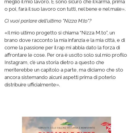
meglio il mio lavoro. E sono sicuro che il karma, prima
o poi, farà il suo lavoro con tutti, nel bene e nel male».
Ci vuoi parlare dell'ultimo "Nizza M.to"?
«Il mio ultimo progetto si chiama “Nizza M.to”, un
brano dove racconto la mia infanzia e la mia città, e di
come la passione per il rap mi abbia dato la forza di
affrontare le cose. Per ora è uscito solo sul mio profilo
Instagram, c’è una storia dietro a questo che
meriterebbe un capitolo a parte, ma diciamo che sto
ancora sistemando alcuni aspetti prima di poterlo
distribuire ufficialmente».