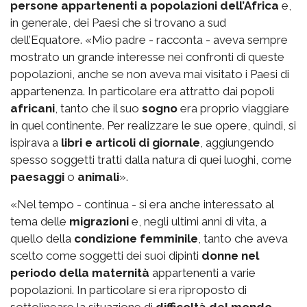
persone appartenenti a popolazioni dell’Africa
e,
in generale, dei Paesi che si trovano a sud
dell’Equatore. «Mio padre - racconta - aveva sempre
mostrato un grande interesse nei confronti di queste
popolazioni, anche se non aveva mai visitato i Paesi di
appartenenza. In particolare era attratto dai popoli
africani
, tanto che il suo
sogno
era proprio viaggiare
in quel continente. Per realizzare le sue opere, quindi, si
ispirava a
libri e articoli di giornale
, aggiungendo
spesso soggetti tratti dalla natura di quei luoghi, come
paesaggi
o
animali
».
«Nel tempo - continua - si era anche interessato al
tema delle
migrazioni
e, negli ultimi anni di vita, a
quello della
condizione femminile
, tanto che aveva
scelto come soggetti dei suoi dipinti
donne nel
periodo della maternità
appartenenti a varie
popolazioni. In particolare si era riproposto di
sottolineare la situazione di
difficoltà del mondo