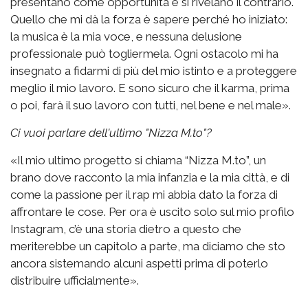
presentano come opportunità e si rivelano il contrario.
Quello che mi dà la forza è sapere perché ho iniziato:
la musica è la mia voce, e nessuna delusione
professionale può togliermela. Ogni ostacolo mi ha
insegnato a fidarmi di più del mio istinto e a proteggere
meglio il mio lavoro. E sono sicuro che il karma, prima
o poi, farà il suo lavoro con tutti, nel bene e nel male».
Ci vuoi parlare dell'ultimo "Nizza M.to"?
«Il mio ultimo progetto si chiama “Nizza M.to”, un
brano dove racconto la mia infanzia e la mia città, e di
come la passione per il rap mi abbia dato la forza di
affrontare le cose. Per ora è uscito solo sul mio profilo
Instagram, c’è una storia dietro a questo che
meriterebbe un capitolo a parte, ma diciamo che sto
ancora sistemando alcuni aspetti prima di poterlo
distribuire ufficialmente».