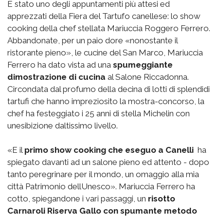
E stato uno degli appuntamenti più attesi ed
apprezzati della Fiera del Tartufo canellese: lo show
cooking della chef stellata Mariuccia Roggero Ferrero.
Abbandonate, per un paio dore «nonostante il
ristorante pieno», le cucine del San Marco, Mariuccia
Ferrero ha dato vista ad una
spumeggiante
dimostrazione di cucina
al Salone Riccadonna.
Circondata dal profumo della decina di lotti di splendidi
tartufi che hanno impreziosito la mostra-concorso, la
chef ha festeggiato i 25 anni di stella Michelin con
unesibizione daltissimo livello.
«E il
primo show cooking che eseguo a Canelli
 ha
spiegato davanti ad un salone pieno ed attento - dopo
tanto peregrinare per il mondo, un omaggio alla mia
città Patrimonio dellUnesco». Mariuccia Ferrero ha
cotto, spiegandone i vari passaggi, un
risotto
Carnaroli Riserva Gallo con spumante metodo