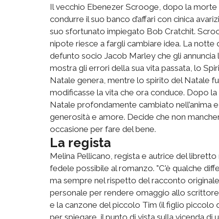
Il vecchio Ebenezer Scrooge, dopo la morte d
condurre il suo banco d’affari con cinica avar
suo sfortunato impiegato Bob Cratchit. Scroo
nipote riesce a fargli cambiare idea. La notte d
defunto socio Jacob Marley che gli annuncia la v
mostra gli errori della sua vita passata, lo Spir
Natale genera, mentre lo spirito del Natale f
modificasse la vita che ora conduce. Dopo la vis
Natale profondamente cambiato nell’anima e ap
generosità e amore. Decide che non mancherà
occasione per fare del bene.
La regista
Melina Pellicano, regista e autrice del libretto
fedele possibile al romanzo. "C'è qualche diff
ma sempre nel rispetto del racconto originale
personale per rendere omaggio allo scrittore"
e la canzone del piccolo Tim (il figlio piccol
per spiegare il punto di vista sulla vicenda d