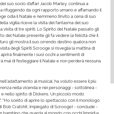
el suo socio d’affari Jacob Marley, continua a
izia rifuggendo da ogni rapporto umano e affamando il
ge odia il Natale e nemmeno l’invito a cena di suo
ella vigilia riceve la visita del fantasma del suo
isita di tre spiriti. Lo Spirito del Natale passato gli
ito del Natale presente gli fa vedere la felicità che il
uturo gli mostra il suo orrendo destino qualora non
ita degli Spiriti Scrooge si risveglia la mattina di
rirà finalmente i suoi occhi a sentimenti di
 mai di festeggiare il Natale e non perderà nessuna
 nell'adattamento al musical, ha voluto essere il più
erenza nella vicenda e nei personaggi - sottolinea -
 e nello spirito di Dickens. Un piccolo modo
. "Ho scelto di aprire lo spettacolo con il monologo
o di Bob Cratchit, impiegato di Scrooge) - conclude -
i un bambino che guarda al mondo con occhi limpidi e