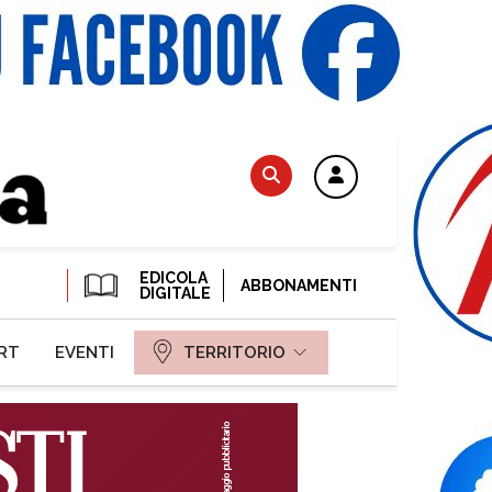
EDICOLA
ABBONAMENTI
DIGITALE
RT
EVENTI
TERRITORIO