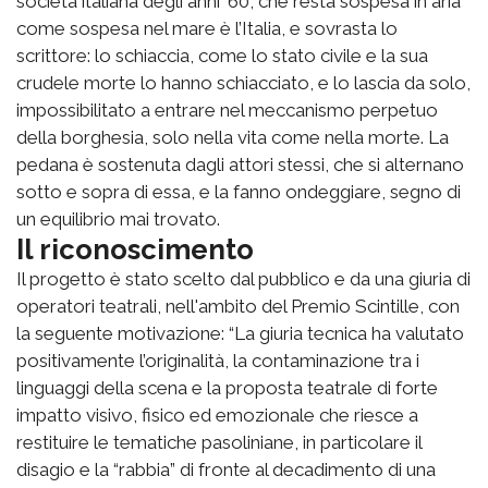
società italiana degli anni ’60, che resta sospesa in aria
come sospesa nel mare è l’Italia, e sovrasta lo
scrittore: lo schiaccia, come lo stato civile e la sua
crudele morte lo hanno schiacciato, e lo lascia da solo,
impossibilitato a entrare nel meccanismo perpetuo
della borghesia, solo nella vita come nella morte. La
pedana è sostenuta dagli attori stessi, che si alternano
sotto e sopra di essa, e la fanno ondeggiare, segno di
un equilibrio mai trovato.
Il riconoscimento
Il progetto è stato scelto dal pubblico e da una giuria di
operatori teatrali, nell'ambito del Premio Scintille, con
la seguente motivazione: “La giuria tecnica ha valutato
positivamente l’originalità, la contaminazione tra i
linguaggi della scena e la proposta teatrale di forte
impatto visivo, fisico ed emozionale che riesce a
restituire le tematiche pasoliniane, in particolare il
disagio e la “rabbia” di fronte al decadimento di una