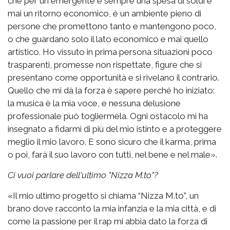
che per un emergente è sempre una spesa di soldi e
mai un ritorno economico, è un ambiente pieno di
persone che promettono tanto e mantengono poco,
o che guardano solo il lato economico e mai quello
artistico. Ho vissuto in prima persona situazioni poco
trasparenti, promesse non rispettate, figure che si
presentano come opportunità e si rivelano il contrario.
Quello che mi dà la forza è sapere perché ho iniziato:
la musica è la mia voce, e nessuna delusione
professionale può togliermela. Ogni ostacolo mi ha
insegnato a fidarmi di più del mio istinto e a proteggere
meglio il mio lavoro. E sono sicuro che il karma, prima
o poi, farà il suo lavoro con tutti, nel bene e nel male».
Ci vuoi parlare dell'ultimo "Nizza M.to"?
«Il mio ultimo progetto si chiama “Nizza M.to”, un
brano dove racconto la mia infanzia e la mia città, e di
come la passione per il rap mi abbia dato la forza di