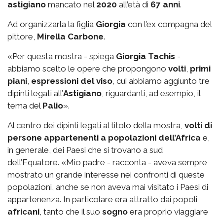
astigiano
mancato nel
2020
all’età di
67 anni
.
Ad organizzarla la figlia
Giorgia
con l’ex compagna del
pittore,
Mirella Carbone
.
«Per questa mostra - spiega
Giorgia Tachis
-
abbiamo scelto le opere che propongono
volti
,
primi
piani
,
espressioni del viso
, cui abbiamo aggiunto tre
dipinti legati all’
Astigiano
, riguardanti, ad esempio, il
tema del
Palio
».
Al centro dei dipinti legati al titolo della mostra,
volti di
persone appartenenti a popolazioni dell’Africa
e,
in generale, dei Paesi che si trovano a sud
dell’Equatore. «Mio padre - racconta - aveva sempre
mostrato un grande interesse nei confronti di queste
popolazioni, anche se non aveva mai visitato i Paesi di
appartenenza. In particolare era attratto dai popoli
africani
, tanto che il suo
sogno
era proprio viaggiare