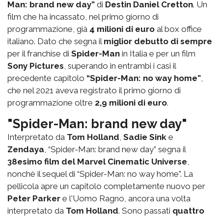
Man: brand new day”
di
Destin Daniel Cretton
. Un
film che ha incassato, nel primo giorno di
programmazione, già
4 milioni di euro
al box office
italiano. Dato che segna il
miglior debutto di sempre
per il franchise di
Spider-Man
in Italia e per un film
Sony Pictures
, superando in entrambi i casi il
precedente capitolo
“Spider-Man: no way home”
,
che nel 2021 aveva registrato il primo giorno di
programmazione oltre
2,9 milioni di euro
.
"Spider-Man: brand new day"
Interpretato da
Tom Holland
,
Sadie Sink
e
Zendaya
, “Spider-Man: brand new day” segna il
38esimo film del Marvel Cinematic Universe
,
nonché il sequel di “Spider-Man: no way home”. La
pellicola apre un capitolo completamente nuovo per
Peter Parker
e l'Uomo Ragno, ancora una volta
interpretato da
Tom Holland
. Sono passati
quattro