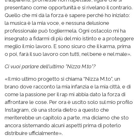
presentano come opportunità e si rivelano il contrario.
Quello che mi dà la forza è sapere perché ho iniziato:
la musica è la mia voce, e nessuna delusione
professionale può togliermela. Ogni ostacolo mi ha
insegnato a fidarmi di più del mio istinto e a proteggere
meglio il mio lavoro. E sono sicuro che il karma, prima
o poi, farà il suo lavoro con tutti, nel bene e nel male».
Ci vuoi parlare dell'ultimo "Nizza M.to"?
«Il mio ultimo progetto si chiama “Nizza M.to”, un
brano dove racconto la mia infanzia e la mia città, e di
come la passione per il rap mi abbia dato la forza di
affrontare le cose. Per ora è uscito solo sul mio profilo
Instagram, c’è una storia dietro a questo che
meriterebbe un capitolo a parte, ma diciamo che sto
ancora sistemando alcuni aspetti prima di poterlo
distribuire ufficialmente».