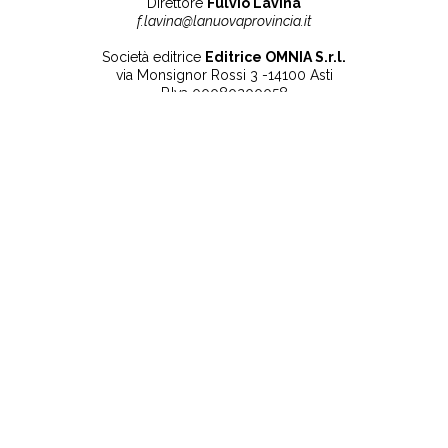
Direttore
Fulvio Lavina
f.lavina@lanuovaprovincia.it
Società editrice
Editrice OMNIA S.r.l.
via Monsignor Rossi 3 -14100 Asti
P.Iva 00080200058
Contatti
Note legali
Tel:
+39 0141 532186
Privacy Policy
info@lanuovaprovincia.it
Cookie Policy
segreteria@lanuovaprovincia.it
Dichiarazione di
sito@lanuovaprovincia.it
accessibilità
Aggiorna le preferenze
sui cookie
RSS
CONTATTI
NECROLOGIE
ULTIME NOTIZIE