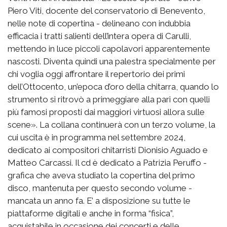
Piero Viti, docente del conservatorio di Benevento,
nelle note di copertina - delineano con indubbia
efficacia i tratti salienti dell’intera opera di Carulli,
mettendo in luce piccoli capolavori apparentemente
nascosti. Diventa quindi una palestra specialmente per
chi voglia oggi affrontare il repertorio dei primi
dell’Ottocento, un’epoca d’oro della chitarra, quando lo
strumento si ritrovò a primeggiare alla pari con quelli
più famosi proposti dai maggiori virtuosi allora sulle
scene». La collana continuerà con un terzo volume, la
cui uscita è in programma nel settembre 2024,
dedicato ai compositori chitarristi Dionisio Aguado e
Matteo Carcassi. Il cd è dedicato a Patrizia Peruffo -
grafica che aveva studiato la copertina del primo
disco, mantenuta per questo secondo volume -
mancata un anno fa. E’ a disposizione su tutte le
piattaforme digitali e anche in forma “fisica”,
acquistabile in occasione dei concerti e delle