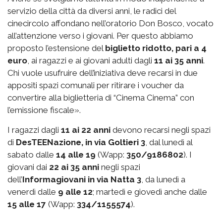
servizio della città da diversi anni, le radici del
cinecircolo affondano nell’oratorio Don Bosco, vocato
all’attenzione verso i giovani. Per questo abbiamo
proposto l’estensione del
biglietto ridotto, pari a 4
euro
, ai ragazzi e ai giovani adulti dagli
11 ai 35 anni
.
Chi vuole usufruire dell’iniziativa deve recarsi in due
appositi spazi comunali per ritirare i voucher da
convertire alla biglietteria di “Cinema Cinema” con
l’emissione fiscale».
I ragazzi dagli
11 ai 22 anni
devono recarsi negli spazi
di
DesTEENazione, in via Goltieri 3
, dal lunedì al
sabato dalle
14 alle 19
(Wapp:
350/9186802
). I
giovani dai
22 ai 35 anni
negli spazi
dell’
Informagiovani in via Natta 3
, da lunedì a
venerdì dalle
9 alle 12
; martedì e giovedì anche dalle
15 alle 17
(Wapp:
334/1155574
).