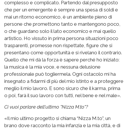
complesso e complicato. Partendo dal presupposto
che per un emergente è sempre una spesa di soldi e
mai un ritorno economico, è un ambiente pieno di
persone che promettono tanto e mantengono poco,
o che guardano solo il lato economico e mai quello
artistico. Ho vissuto in prima persona situazioni poco
trasparenti, promesse non rispettate, figure che si
presentano come opportunità e si rivelano il contrario.
Quello che mi dà la forza è sapere perché ho iniziato:
la musica è la mia voce, e nessuna delusione
professionale può togliermela. Ogni ostacolo mi ha
insegnato a fidarmi di più del mio istinto e a proteggere
meglio il mio lavoro. E sono sicuro che il karma, prima
o poi, farà il suo lavoro con tutti, nel bene e nel male».
Ci vuoi parlare dell'ultimo "Nizza M.to"?
«Il mio ultimo progetto si chiama “Nizza M.to”, un
brano dove racconto la mia infanzia e la mia città, e di