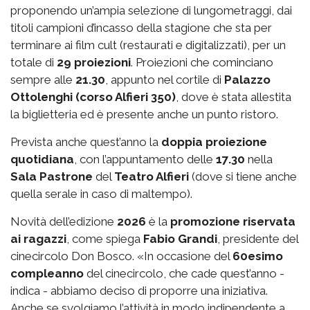
proponendo un’ampia selezione di lungometraggi, dai
titoli campioni d’incasso della stagione che sta per
terminare ai film cult (restaurati e digitalizzati), per un
totale di
29 proiezioni
. Proiezioni che cominciano
sempre alle
21.30
, appunto nel cortile di
Palazzo
Ottolenghi (corso Alfieri 350)
, dove è stata allestita
la biglietteria ed è presente anche un punto ristoro.
Prevista anche quest’anno la
doppia proiezione
quotidiana
, con l’appuntamento delle
17.30
nella
Sala Pastrone
del
Teatro Alfieri
(dove si tiene anche
quella serale in caso di maltempo).
Novità dell’edizione
2026
è la
promozione riservata
ai ragazzi
, come spiega
Fabio Grandi
, presidente del
cinecircolo Don Bosco. «In occasione del
60esimo
compleanno
del cinecircolo, che cade quest’anno -
indica - abbiamo deciso di proporre una iniziativa.
Anche se svolgiamo l’attività in modo indipendente a