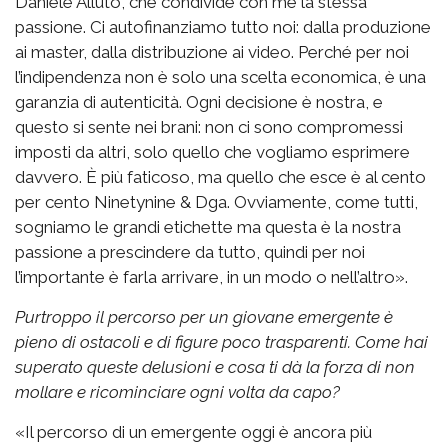
Daniele Alluto, che condivide con me la stessa
passione. Ci autofinanziamo tutto noi: dalla produzione
ai master, dalla distribuzione ai video. Perché per noi
l’indipendenza non è solo una scelta economica, è una
garanzia di autenticità. Ogni decisione è nostra, e
questo si sente nei brani: non ci sono compromessi
imposti da altri, solo quello che vogliamo esprimere
davvero. È più faticoso, ma quello che esce è al cento
per cento Ninetynine & Dga. Ovviamente, come tutti,
sogniamo le grandi etichette ma questa è la nostra
passione a prescindere da tutto, quindi per noi
l’importante è farla arrivare, in un modo o nell’altro».
Purtroppo il percorso per un giovane emergente è
pieno di ostacoli e di figure poco trasparenti. Come hai
superato queste delusioni e cosa ti dà la forza di non
mollare e ricominciare ogni volta da capo?
«Il percorso di un emergente oggi è ancora più