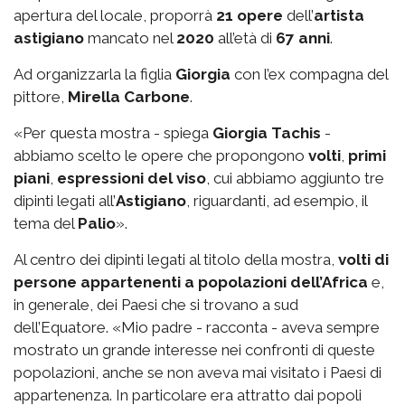
apertura del locale, proporrà
21 opere
dell’
artista
astigiano
mancato nel
2020
all’età di
67 anni
.
Ad organizzarla la figlia
Giorgia
con l’ex compagna del
pittore,
Mirella Carbone
.
«Per questa mostra - spiega
Giorgia Tachis
-
abbiamo scelto le opere che propongono
volti
,
primi
piani
,
espressioni del viso
, cui abbiamo aggiunto tre
dipinti legati all’
Astigiano
, riguardanti, ad esempio, il
tema del
Palio
».
Al centro dei dipinti legati al titolo della mostra,
volti di
persone appartenenti a popolazioni dell’Africa
e,
in generale, dei Paesi che si trovano a sud
dell’Equatore. «Mio padre - racconta - aveva sempre
mostrato un grande interesse nei confronti di queste
popolazioni, anche se non aveva mai visitato i Paesi di
appartenenza. In particolare era attratto dai popoli