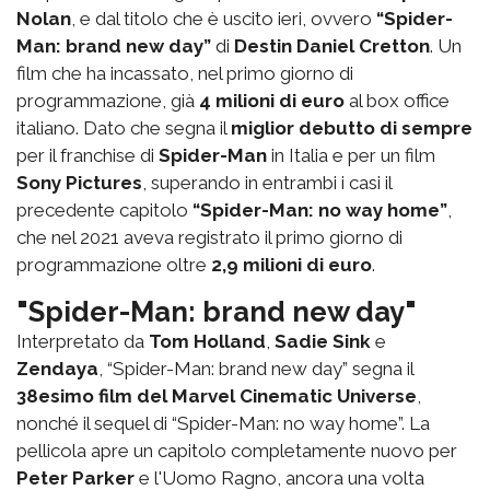
Nolan
, e dal titolo che è uscito ieri, ovvero
“Spider-
Man: brand new day”
di
Destin Daniel Cretton
. Un
film che ha incassato, nel primo giorno di
programmazione, già
4 milioni di euro
al box office
italiano. Dato che segna il
miglior debutto di sempre
per il franchise di
Spider-Man
in Italia e per un film
Sony Pictures
, superando in entrambi i casi il
precedente capitolo
“Spider-Man: no way home”
,
che nel 2021 aveva registrato il primo giorno di
programmazione oltre
2,9 milioni di euro
.
"Spider-Man: brand new day"
Interpretato da
Tom Holland
,
Sadie Sink
e
Zendaya
, “Spider-Man: brand new day” segna il
38esimo film del Marvel Cinematic Universe
,
nonché il sequel di “Spider-Man: no way home”. La
pellicola apre un capitolo completamente nuovo per
Peter Parker
e l'Uomo Ragno, ancora una volta