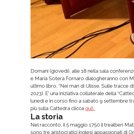
Domani (giovedì), alle 18 nella sala conferenz
e Maria Sotera Fornaro dialogheranno con Mar
ultimo libro, “Nei mari di Ulisse. Sulle tracce
2023). E’ una iniziativa collaterale della “Catte
lunedì e in corso fino a sabato 9 settembre tr
più sulla Cattedra clicca
qui).
La storia
Nel racconto, il 5 maggio 1750 il trealberi Ma
sono tre aristocratici inglesi appassionati di O