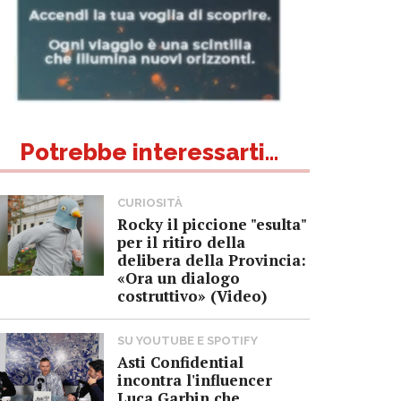
Potrebbe interessarti...
CURIOSITÀ
Rocky il piccione "esulta"
per il ritiro della
delibera della Provincia:
«Ora un dialogo
costruttivo» (Video)
SU YOUTUBE E SPOTIFY
Asti Confidential
incontra l'influencer
Luca Garbin che