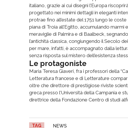
italiano, grazie ai cui disegni l’Europa riscopri
progettato nei minimi dettagli in eleganti inte
protrae fino all’estate del 1751 lungo le cost
piana di Troia all’Egitto, accumulando marmi e
meraviglie di Palmira e di Baalbeck, segnando 
l’antichità classica, congiungendo il Secolo d
per mare, infatti, è accompagnato dalla lettu
senza risposta sul mistero dell’esistenza stes
Le protagoniste
Maria Teresa Giaveri, fra i professori della “Cat
Letteratura francese e di Letterature compar
oltre che direttore di prestigiose riviste scie
greca presso l’Università della Campania e stu
direttrice della Fondazione Centro di studi alfi
TAG
NEWS