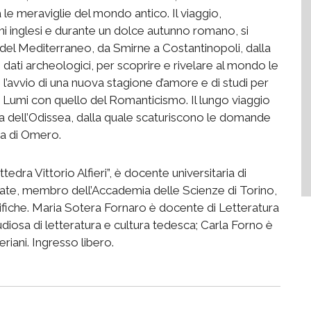
rà le meraviglie del mondo antico. Il viaggio,
rni inglesi e durante un dolce autunno romano, si
e del Mediterraneo, da Smirne a Costantinopoli, dalla
 dati archeologici, per scoprire e rivelare al mondo le
l’avvio di una nuova stagione d’amore e di studi per
ei Lumi con quello del Romanticismo. Il lungo viaggio
ra dell’Odissea, dalla quale scaturiscono le domande
sa di Omero.
tedra Vittorio Alfieri”, è docente universitaria di
ate, membro dell’Accademia delle Scienze di Torino,
ntifiche. Maria Sotera Fornaro è docente di Letteratura
diosa di letteratura e cultura tedesca; Carla Forno è
eriani. Ingresso libero.