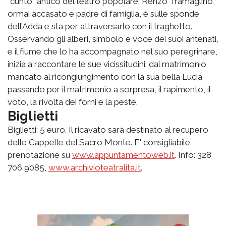
“cunto” antico del teatro popolare. Renzo Tramaglino,
ormai accasato e padre di famiglia, è sulle sponde
dell’Adda e sta per attraversarlo con il traghetto.
Osservando gli alberi, simbolo e voce dei suoi antenati,
e il fiume che lo ha accompagnato nel suo peregrinare,
inizia a raccontare le sue vicissitudini: dal matrimonio
mancato al ricongiungimento con la sua bella Lucia
passando per il matrimonio a sorpresa, il rapimento, il
voto, la rivolta dei forni e la peste.
Biglietti
Biglietti: 5 euro. Il ricavato sarà destinato al recupero
delle Cappelle del Sacro Monte. E' consigliabile
prenotazione su
www.appuntamentoweb.it
. Info: 328
706 9085,
www.archivioteatralita.it
.