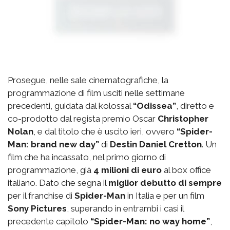
Prosegue, nelle sale cinematografiche, la
programmazione di film usciti nelle settimane
precedenti, guidata dal kolossal
“Odissea”
, diretto e
co-prodotto dal regista premio Oscar
Christopher
Nolan
, e dal titolo che è uscito ieri, ovvero
“Spider-
Man: brand new day”
di
Destin Daniel Cretton
. Un
film che ha incassato, nel primo giorno di
programmazione, già
4 milioni di euro
al box office
italiano. Dato che segna il
miglior debutto di sempre
per il franchise di
Spider-Man
in Italia e per un film
Sony Pictures
, superando in entrambi i casi il
precedente capitolo
“Spider-Man: no way home”
,