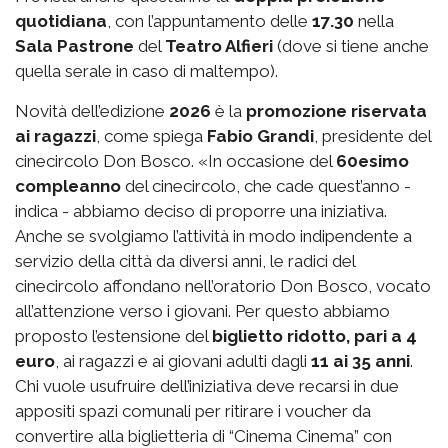
quotidiana
, con l’appuntamento delle
17.30
nella
Sala Pastrone
del
Teatro Alfieri
(dove si tiene anche
quella serale in caso di maltempo).
Novità dell’edizione
2026
è la
promozione riservata
ai ragazzi
, come spiega
Fabio Grandi
, presidente del
cinecircolo Don Bosco. «In occasione del
60esimo
compleanno
del cinecircolo, che cade quest’anno -
indica - abbiamo deciso di proporre una iniziativa.
Anche se svolgiamo l’attività in modo indipendente a
servizio della città da diversi anni, le radici del
cinecircolo affondano nell’oratorio Don Bosco, vocato
all’attenzione verso i giovani. Per questo abbiamo
proposto l’estensione del
biglietto ridotto, pari a 4
euro
, ai ragazzi e ai giovani adulti dagli
11 ai 35 anni
.
Chi vuole usufruire dell’iniziativa deve recarsi in due
appositi spazi comunali per ritirare i voucher da
convertire alla biglietteria di “Cinema Cinema” con