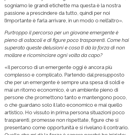
sogniamo le grandi etichette ma questa è la nostra
passione a prescindere da tutto, quindi per noi
l’importante è farla arrivare, in un modo o nell’altro».
Purtroppo il percorso per un giovane emergente è
pieno di ostacoli e di figure poco trasparenti. Come hai
superato queste delusioni e cosa ti dà la forza di non
mollare e ricominciare ogni volta da capo?
«Il percorso di un emergente oggi è ancora più
complesso e complicato. Partendo dal presupposto
che per un emergente è sempre una spesa di soldi e
mai un ritorno economico, è un ambiente pieno di
persone che promettono tanto e mantengono poco,
o che guardano solo il lato economico e mai quello
artistico. Ho vissuto in prima persona situazioni poco
trasparenti, promesse non rispettate, figure che si
presentano come opportunità e si rivelano il contrario.
Quello che mi dà la forza è sapere perché ho iniziato: