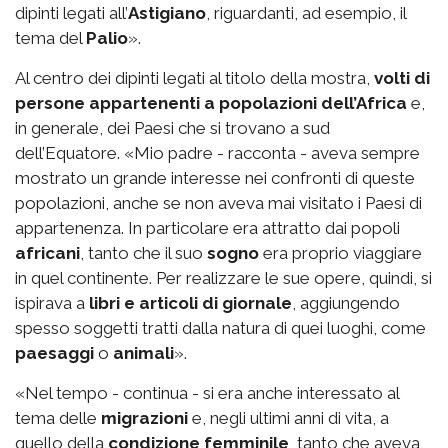
dipinti legati all’
Astigiano
, riguardanti, ad esempio, il
tema del
Palio
».
Al centro dei dipinti legati al titolo della mostra,
volti di
persone appartenenti a popolazioni dell’Africa
e,
in generale, dei Paesi che si trovano a sud
dell’Equatore. «Mio padre - racconta - aveva sempre
mostrato un grande interesse nei confronti di queste
popolazioni, anche se non aveva mai visitato i Paesi di
appartenenza. In particolare era attratto dai popoli
africani
, tanto che il suo
sogno
era proprio viaggiare
in quel continente. Per realizzare le sue opere, quindi, si
ispirava a
libri e articoli di giornale
, aggiungendo
spesso soggetti tratti dalla natura di quei luoghi, come
paesaggi
o
animali
».
«Nel tempo - continua - si era anche interessato al
tema delle
migrazioni
e, negli ultimi anni di vita, a
quello della
condizione femminile
, tanto che aveva