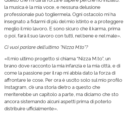
la musica è la mia voce, e nessuna delusione
professionale può togliermela. Ogni ostacolo mi ha
insegnato a fidarmi di più del mio istinto e a proteggere
meglio il mio lavoro. E sono sicuro che il karma, prima
o poi, farà il suo lavoro con tutti, nel bene e nel male».
Ci vuoi parlare dell'ultimo "Nizza M.to"?
«Il mio ultimo progetto si chiama “Nizza M.to”, un
brano dove racconto la mia infanzia e la mia città, e di
come la passione per il rap mi abbia dato la forza di
affrontare le cose. Per ora è uscito solo sul mio profilo
Instagram, c’è una storia dietro a questo che
meriterebbe un capitolo a parte, ma diciamo che sto
ancora sistemando alcuni aspetti prima di poterlo
distribuire ufficialmente».