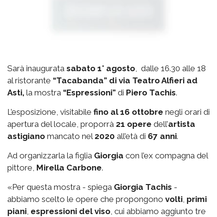
Sarà inaugurata
sabato 1° agosto
, dalle 16.30 alle 18
al ristorante
“Tacabanda” di via Teatro Alfieri ad
Asti,
la mostra
“Espressioni”
di
Piero Tachis
.
L’esposizione, visitabile
fino al 16 ottobre
negli orari di
apertura del locale, proporrà
21 opere
dell’
artista
astigiano
mancato nel
2020
all’età di
67 anni
.
Ad organizzarla la figlia
Giorgia
con l’ex compagna del
pittore,
Mirella Carbone
.
«Per questa mostra - spiega
Giorgia Tachis
-
abbiamo scelto le opere che propongono
volti
,
primi
piani
,
espressioni del viso
, cui abbiamo aggiunto tre