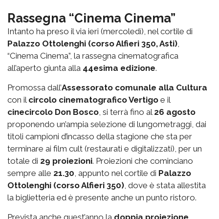
Rassegna “Cinema Cinema”
Intanto ha preso il via ieri (mercoledì), nel cortile di
Palazzo Ottolenghi (corso Alfieri 350, Asti)
,
“Cinema Cinema”, la rassegna cinematografica
all’aperto giunta alla
44esima edizione
.
Promossa dall’
Assessorato comunale alla Cultura
con il
circolo cinematografico Vertigo
e il
cinecircolo Don Bosco
, si terrà fino al
26 agosto
proponendo un’ampia selezione di lungometraggi, dai
titoli campioni d’incasso della stagione che sta per
terminare ai film cult (restaurati e digitalizzati), per un
totale di
29 proiezioni
. Proiezioni che cominciano
sempre alle
21.30
, appunto nel cortile di
Palazzo
Ottolenghi (corso Alfieri 350)
, dove è stata allestita
la biglietteria ed è presente anche un punto ristoro.
Prevista anche quest’anno la
doppia proiezione