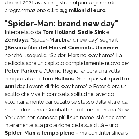
che nel 2021 aveva registrato il primo giorno di
programmazione oltre
2,9 milioni di euro
.
"Spider-Man: brand new day"
Interpretato da
Tom Holland
,
Sadie Sink
e
Zendaya
, “Spider-Man: brand new day” segna il
38esimo film del Marvel Cinematic Universe
,
nonché il sequel di “Spider-Man: no way home”. La
pellicola apre un capitolo completamente nuovo per
Peter Parker
e l'Uomo Ragno, ancora una volta
interpretato da
Tom Holland
. Sono passati
quattro
anni
dagli eventi di “No way home” e Peter è ora un
adulto che vive in completa solitudine, avendo
volontariamente cancellato se stesso dalla vita e dai
ricordi di chi ama. Combattendo il crimine in una New
York che non conosce più il suo nome, si è dedicato
interamente alla protezione della sua città – uno
Spider-Man a tempo pieno
– ma con l’intensificarsi