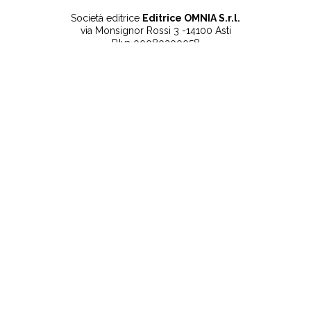
Società editrice
Editrice OMNIA S.r.l.
via Monsignor Rossi 3 -14100 Asti
P.Iva 00080200058
Contatti
Note legali
Tel:
+39 0141 532186
Privacy Policy
info@lanuovaprovincia.it
Cookie Policy
segreteria@lanuovaprovincia.it
Dichiarazione di
sito@lanuovaprovincia.it
accessibilità
Aggiorna le preferenze
sui cookie
RSS
CONTATTI
NECROLOGIE
ULTIME NOTIZIE