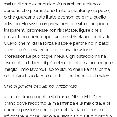
mai un ritorno economico, è un ambiente pieno di
persone che promettono tanto e mantengono poco,
o che guardano solo il lato economico e mai quello
artistico. Ho vissuto in prima persona situazioni poco
trasparenti, promesse non rispettate, figure che si
presentano come opportunità e si rivelano il contrario.
Quello che mi dà la forza è sapere perché ho iniziato:
la musica è la mia voce, e nessuna delusione
professionale può togliermela. Ogni ostacolo mi ha
insegnato a fidarmi di più del mio istinto e a proteggere
meglio il mio lavoro. E sono sicuro che il karma, prima
o poi, farà il suo lavoro con tutti, nel bene e nel male».
Ci vuoi parlare dell'ultimo "Nizza M.to"?
«Il mio ultimo progetto si chiama “Nizza M.to”, un
brano dove racconto la mia infanzia e la mia città, e di
come la passione per il rap mi abbia dato la forza di
affrontare le cose. Per ora è uscito solo sul mio profilo