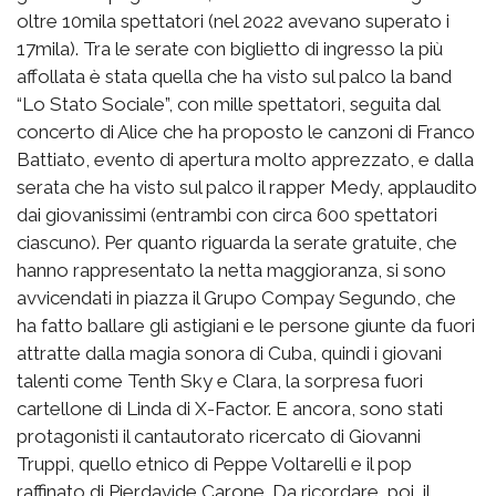
oltre 10mila spettatori (nel 2022 avevano superato i
17mila). Tra le serate con biglietto di ingresso la più
affollata è stata quella che ha visto sul palco la band
“Lo Stato Sociale”, con mille spettatori, seguita dal
concerto di Alice che ha proposto le canzoni di Franco
Battiato, evento di apertura molto apprezzato, e dalla
serata che ha visto sul palco il rapper Medy, applaudito
dai giovanissimi (entrambi con circa 600 spettatori
ciascuno). Per quanto riguarda la serate gratuite, che
hanno rappresentato la netta maggioranza, si sono
avvicendati in piazza il Grupo Compay Segundo, che
ha fatto ballare gli astigiani e le persone giunte da fuori
attratte dalla magia sonora di Cuba, quindi i giovani
talenti come Tenth Sky e Clara, la sorpresa fuori
cartellone di Linda di X-Factor. E ancora, sono stati
protagonisti il cantautorato ricercato di Giovanni
Truppi, quello etnico di Peppe Voltarelli e il pop
raffinato di Pierdavide Carone. Da ricordare, poi, il