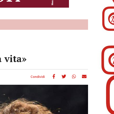
 vita»