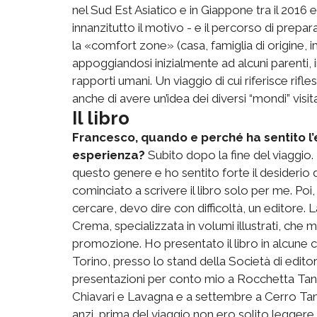
nel Sud Est Asiatico e in Giappone tra il 2016 e 
innanzitutto il motivo - e il percorso di prep
la «comfort zone» (casa, famiglia di origine,
appoggiandosi inizialmente ad alcuni parenti,
rapporti umani. Un viaggio di cui riferisce rif
anche di avere un’idea dei diversi “mondi” visita
Il libro
Francesco, quando e perché ha sentito l’
esperienza?
Subito dopo la fine del viaggio. 
questo genere e ho sentito forte il desiderio 
cominciato a scrivere il libro solo per me. Po
cercare, devo dire con difficoltà, un editore. L
Crema, specializzata in volumi illustrati, che m
promozione. Ho presentato il libro in alcune 
Torino, presso lo stand della Società di editor
presentazioni per conto mio a Rocchetta Tan
Chiavari e Lavagna e a settembre a Cerro Ta
anzi, prima del viaggio non ero solito leggere