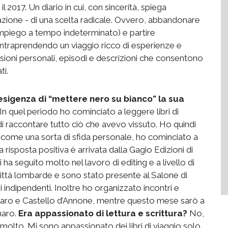
il 2017. Un diario in cui, con sincerità, spiega
arazione - di una scelta radicale. Ovvero, abbandonare
 impiego a tempo indeterminato) e partire
 intraprendendo un viaggio ricco di esperienze e
lessioni personali, episodi e descrizioni che consentono
ti.
esigenza di “mettere nero su bianco” la sua
In quel periodo ho cominciato a leggere libri di
di raccontare tutto ciò che avevo vissuto. Ho quindi
i, come una sorta di sfida personale, ho cominciato a
a risposta positiva è arrivata dalla Gagio Edizioni di
i ha seguito molto nel lavoro di editing e a livello di
città lombarde e sono stato presente al Salone di
i indipendenti. Inoltre ho organizzato incontri e
aro e Castello d’Annone, mentre questo mese sarò a
naro.
Era appassionato di lettura e scrittura?
No,
 molto. Mi sono appassionato dei libri di viaggio solo