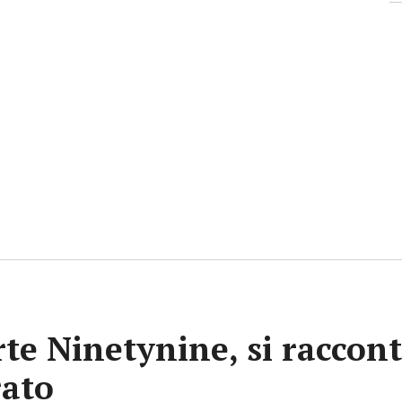
rte Ninetynine, si raccont
rato