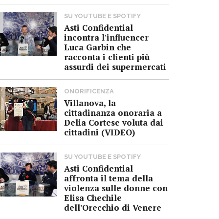
SU YOUTUBE E SPOTIFY
Asti Confidential
incontra l'influencer
Luca Garbin che
racconta i clienti più
assurdi dei supermercati
ONORIFICENZA
Villanova, la
cittadinanza onoraria a
Delia Cortese voluta dai
cittadini (VIDEO)
SU YOUTUBE E SPOTIFY
Asti Confidential
affronta il tema della
violenza sulle donne con
Elisa Chechile
dell'Orecchio di Venere