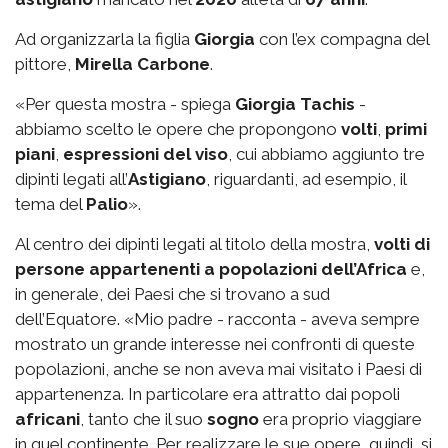
Ad organizzarla la figlia
Giorgia
con l’ex compagna del
pittore,
Mirella Carbone
.
«Per questa mostra - spiega
Giorgia Tachis
-
abbiamo scelto le opere che propongono
volti
,
primi
piani
,
espressioni del viso
, cui abbiamo aggiunto tre
dipinti legati all’
Astigiano
, riguardanti, ad esempio, il
tema del
Palio
».
Al centro dei dipinti legati al titolo della mostra,
volti di
persone appartenenti a popolazioni dell’Africa
e,
in generale, dei Paesi che si trovano a sud
dell’Equatore. «Mio padre - racconta - aveva sempre
mostrato un grande interesse nei confronti di queste
popolazioni, anche se non aveva mai visitato i Paesi di
appartenenza. In particolare era attratto dai popoli
africani
, tanto che il suo
sogno
era proprio viaggiare
in quel continente. Per realizzare le sue opere, quindi, si