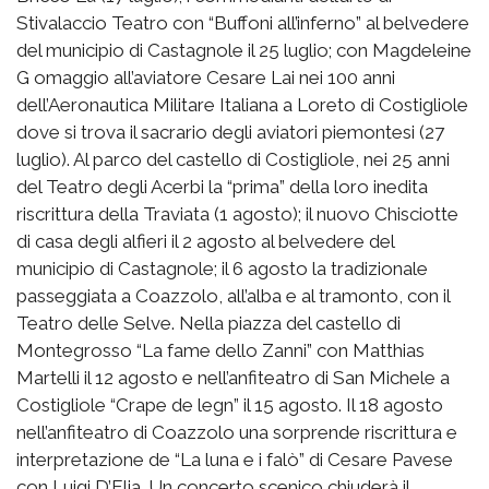
Stivalaccio Teatro con “Buffoni all’inferno” al belvedere
del municipio di Castagnole il 25 luglio; con Magdeleine
G omaggio all’aviatore Cesare Lai nei 100 anni
dell’Aeronautica Militare Italiana a Loreto di Costigliole
dove si trova il sacrario degli aviatori piemontesi (27
luglio). Al parco del castello di Costigliole, nei 25 anni
del Teatro degli Acerbi la “prima” della loro inedita
riscrittura della Traviata (1 agosto); il nuovo Chisciotte
di casa degli alfieri il 2 agosto al belvedere del
municipio di Castagnole; il 6 agosto la tradizionale
passeggiata a Coazzolo, all’alba e al tramonto, con il
Teatro delle Selve. Nella piazza del castello di
Montegrosso “La fame dello Zanni” con Matthias
Martelli il 12 agosto e nell’anfiteatro di San Michele a
Costigliole “Crape de legn” il 15 agosto. Il 18 agosto
nell’anfiteatro di Coazzolo una sorprende riscrittura e
interpretazione de “La luna e i falò” di Cesare Pavese
con Luigi D’Elia. Un concerto scenico chiuderà il