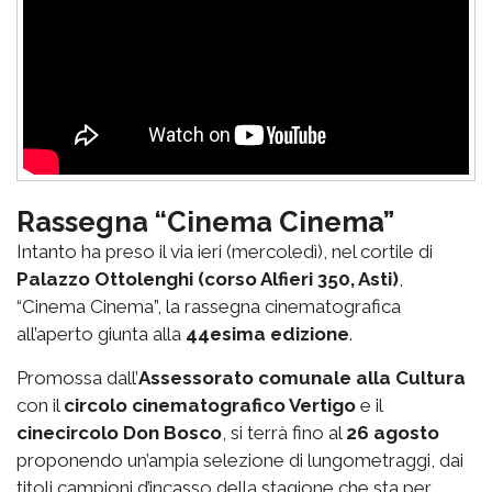
Rassegna “Cinema Cinema”
Intanto ha preso il via ieri (mercoledì), nel cortile di
Palazzo Ottolenghi (corso Alfieri 350, Asti)
,
“Cinema Cinema”, la rassegna cinematografica
all’aperto giunta alla
44esima edizione
.
Promossa dall’
Assessorato comunale alla Cultura
con il
circolo cinematografico Vertigo
e il
cinecircolo Don Bosco
, si terrà fino al
26 agosto
proponendo un’ampia selezione di lungometraggi, dai
titoli campioni d’incasso della stagione che sta per