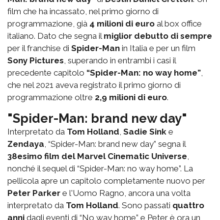
film che ha incassato, nel primo giorno di
programmazione, già
4 milioni di euro
al box office
italiano. Dato che segna il
miglior debutto di sempre
per il franchise di
Spider-Man
in Italia e per un film
Sony Pictures
, superando in entrambi i casi il
precedente capitolo
“Spider-Man: no way home”
,
che nel 2021 aveva registrato il primo giorno di
programmazione oltre
2,9 milioni di euro
.
"Spider-Man: brand new day"
Interpretato da
Tom Holland
,
Sadie Sink
e
Zendaya
, “Spider-Man: brand new day” segna il
38esimo film del Marvel Cinematic Universe
,
nonché il sequel di “Spider-Man: no way home”. La
pellicola apre un capitolo completamente nuovo per
Peter Parker
e l'Uomo Ragno, ancora una volta
interpretato da
Tom Holland
. Sono passati
quattro
anni
dagli eventi di “No way home” e Peter è ora un