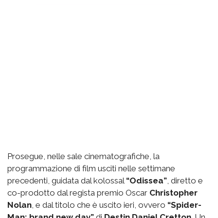
Prosegue, nelle sale cinematografiche, la
programmazione di film usciti nelle settimane
precedenti, guidata dal kolossal
“Odissea”
, diretto e
co-prodotto dal regista premio Oscar
Christopher
Nolan
, e dal titolo che è uscito ieri, ovvero
“Spider-
Man: brand new day”
di
Destin Daniel Cretton
. Un