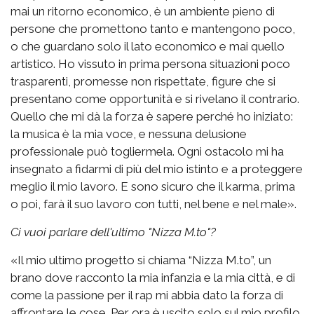
mai un ritorno economico, è un ambiente pieno di
persone che promettono tanto e mantengono poco,
o che guardano solo il lato economico e mai quello
artistico. Ho vissuto in prima persona situazioni poco
trasparenti, promesse non rispettate, figure che si
presentano come opportunità e si rivelano il contrario.
Quello che mi dà la forza è sapere perché ho iniziato:
la musica è la mia voce, e nessuna delusione
professionale può togliermela. Ogni ostacolo mi ha
insegnato a fidarmi di più del mio istinto e a proteggere
meglio il mio lavoro. E sono sicuro che il karma, prima
o poi, farà il suo lavoro con tutti, nel bene e nel male».
Ci vuoi parlare dell'ultimo "Nizza M.to"?
«Il mio ultimo progetto si chiama “Nizza M.to”, un
brano dove racconto la mia infanzia e la mia città, e di
come la passione per il rap mi abbia dato la forza di
affrontare le cose. Per ora è uscito solo sul mio profilo