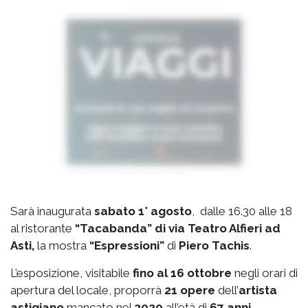
Sarà inaugurata
sabato 1° agosto
, dalle 16.30 alle 18
al ristorante
“Tacabanda” di via Teatro Alfieri ad
Asti,
la mostra
“Espressioni”
di
Piero Tachis
.
L’esposizione, visitabile
fino al 16 ottobre
negli orari di
apertura del locale, proporrà
21 opere
dell’
artista
astigiano
mancato nel
2020
all’età di
67 anni
.