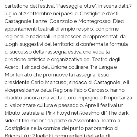
cartellone del festival “Paesaggi e oltre”, in scena dal 17
luglio al 2 settembre nei paesi di Costigliole d'Asti,
Castagnole Lanze, Coazzolo e Montegrosso. Dieci
appuntamenti teatrali di ampio respiro, con prime
regionali e nazionali, in palcoscenici rappresentati da
luoghi suggestivi del territorio: si conferma la formula
di successo della rassegna estiva che vede la
direzione artistica e organizzativa del Teatro degli
Acerbi. I sindaci dell’Unione collinare Tra Langa e
Monferrato che promuove la rassegna, il suo
presidente Carlo Mancuso, sindaco di Castagnole, e il
vicepresidente della Regione Fabio Carosso, hanno
ribadito ancora una volta il loro impegno e l’importanza
di valorizzare cultura e paesaggio. Apre il festival un
tributo teatrale ai Pink Floyd nel 50esimo di “The dark
side of the moon" da parte di Assemblea Teatro a
Costigliole nella cornice del punto panoramico di
Bricco Lù (17 luglio); i commedianti dell’arte di