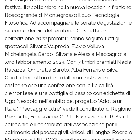
festival: il 2 settembre nella nuova location in frazione
Boscogrande di Montegrosso il duo Tecnologia
Filosofica. Ad accompagnare le serate degustazioni e
racconto dei vini del territorio. Gli spettatori
dell’edizione 2022 premiati: hanno seguito tutti gli
spettacoli Silvana Valpreda, Flavio Veiluva,
Michelangela Gerbo, Silvana e Alessia Maccagno; a
loro l’abbonamento 2023. Con 7 timbri premiati Nadia
Ravazza, Ombretta Barolo, Alba Ferraris e Silva
Cocito. Per tutti in dono dall'amministrazione
castagnolese una confezione con la tipica tirà
piemontese e una bottiglia di passito con etichetta di
Ugo Nespolo nell'ambito del progetto "Adotta un
filare". “Paesaggi e oltre” vede il contributo di Regione
Piemonte, Fondazione C.R.T., Fondazione C.R. Asti, il
patrocinio e il contributo dell'Associazione per il
patrimonio dei paesaggi vitivinicoli di Langhe-Roero e
Monferrato UNESCO, la collaborazione con il nuovo