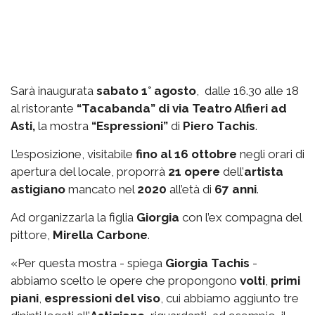
Sarà inaugurata
sabato 1° agosto
, dalle 16.30 alle 18
al ristorante
“Tacabanda” di via Teatro Alfieri ad
Asti,
la mostra
“Espressioni”
di
Piero Tachis
.
L’esposizione, visitabile
fino al 16 ottobre
negli orari di
apertura del locale, proporrà
21 opere
dell’
artista
astigiano
mancato nel
2020
all’età di
67 anni
.
Ad organizzarla la figlia
Giorgia
con l’ex compagna del
pittore,
Mirella Carbone
.
«Per questa mostra - spiega
Giorgia Tachis
-
abbiamo scelto le opere che propongono
volti
,
primi
piani
,
espressioni del viso
, cui abbiamo aggiunto tre