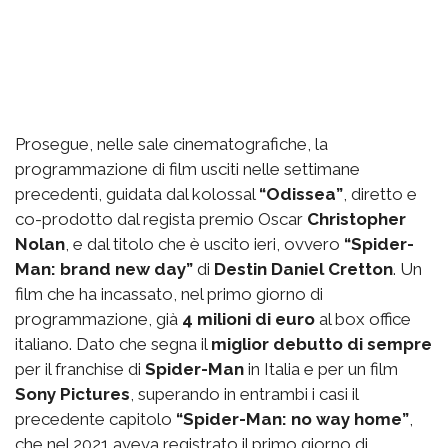
Prosegue, nelle sale cinematografiche, la
programmazione di film usciti nelle settimane
precedenti, guidata dal kolossal
“Odissea”
, diretto e
co-prodotto dal regista premio Oscar
Christopher
Nolan
, e dal titolo che è uscito ieri, ovvero
“Spider-
Man: brand new day”
di
Destin Daniel Cretton
. Un
film che ha incassato, nel primo giorno di
programmazione, già
4 milioni di euro
al box office
italiano. Dato che segna il
miglior debutto di sempre
per il franchise di
Spider-Man
in Italia e per un film
Sony Pictures
, superando in entrambi i casi il
precedente capitolo
“Spider-Man: no way home”
,
che nel 2021 aveva registrato il primo giorno di