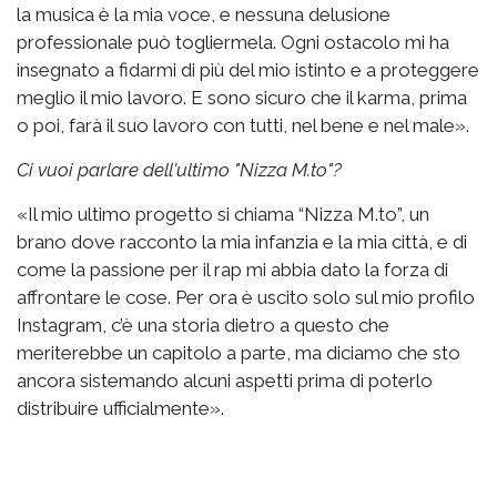
la musica è la mia voce, e nessuna delusione
professionale può togliermela. Ogni ostacolo mi ha
insegnato a fidarmi di più del mio istinto e a proteggere
meglio il mio lavoro. E sono sicuro che il karma, prima
o poi, farà il suo lavoro con tutti, nel bene e nel male».
Ci vuoi parlare dell'ultimo "Nizza M.to"?
«Il mio ultimo progetto si chiama “Nizza M.to”, un
brano dove racconto la mia infanzia e la mia città, e di
come la passione per il rap mi abbia dato la forza di
affrontare le cose. Per ora è uscito solo sul mio profilo
Instagram, c’è una storia dietro a questo che
meriterebbe un capitolo a parte, ma diciamo che sto
ancora sistemando alcuni aspetti prima di poterlo
distribuire ufficialmente».