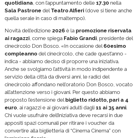
quotidiana
, con l’appuntamento delle
17.30
nella
Sala Pastrone
del
Teatro Alfieri
(dove si tiene anche
quella serale in caso di maltempo).
Novità dell’edizione
2026
è la
promozione riservata
ai ragazzi
, come spiega
Fabio Grandi
, presidente del
cinecircolo Don Bosco. «In occasione del
60esimo
compleanno
del cinecircolo, che cade quest’anno -
indica - abbiamo deciso di proporre una iniziativa.
Anche se svolgiamo l’attività in modo indipendente a
servizio della città da diversi anni, le radici del
cinecircolo affondano nell’oratorio Don Bosco, vocato
all’attenzione verso i giovani. Per questo abbiamo
proposto l’estensione del
biglietto ridotto, pari a 4
euro
, ai ragazzi e ai giovani adulti dagli
11 ai 35 anni
.
Chi vuole usufruire dell’iniziativa deve recarsi in due
appositi spazi comunali per ritirare i voucher da
convertire alla biglietteria di “Cinema Cinema” con