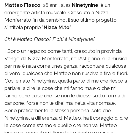
Matteo Fiasco
, 26 anni, alias
Ninetynine
, è un
emergente artista musicale. Cresciuto a Nizza
Monferrato fin da bambino, il suo ultimo progetto
s'intitola proprio "
Nizza M.to
"
Chi è Matteo Fiasco? E chi è Ninetynine?
«Sono un ragazzo come tanti, cresciuto in provincia.
Vengo da Nizza Monferrato, nell’Astigiano, e la musica
per me è nata come un’esigenza: raccontare qualcosa
di vero, qualcosa che Matteo non riusciva a tirare fuori.
Così è nato Ninetynine, quella parte di me che riesce a
parlare, a dire le cose che mi fanno male o che mi
fanno bene cose che, se non le dicessi sotto forma di
canzone, forse non le direi mai nella vita normale.
Sono praticamente la stessa persona, solo che
Ninetynine, a differenza di Matteo, ha il coraggio di dire
le cose come stanno e quello che non va. Matteo
invece è l’opposto: si tiene tutto dentro e parla a