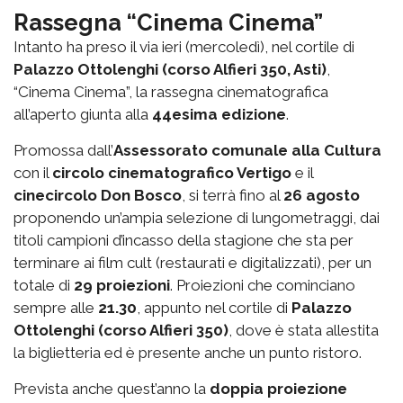
Rassegna “Cinema Cinema”
Intanto ha preso il via ieri (mercoledì), nel cortile di
Palazzo Ottolenghi (corso Alfieri 350, Asti)
,
“Cinema Cinema”, la rassegna cinematografica
all’aperto giunta alla
44esima edizione
.
Promossa dall’
Assessorato comunale alla Cultura
con il
circolo cinematografico Vertigo
e il
cinecircolo Don Bosco
, si terrà fino al
26 agosto
proponendo un’ampia selezione di lungometraggi, dai
titoli campioni d’incasso della stagione che sta per
terminare ai film cult (restaurati e digitalizzati), per un
totale di
29 proiezioni
. Proiezioni che cominciano
sempre alle
21.30
, appunto nel cortile di
Palazzo
Ottolenghi (corso Alfieri 350)
, dove è stata allestita
la biglietteria ed è presente anche un punto ristoro.
Prevista anche quest’anno la
doppia proiezione