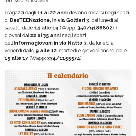
l’emissione fiscale».
I ragazzi dagli
11 ai 22 anni
devono recarsi negli spazi
di
DesTEENazione, in via Goltieri 3
, dal lunedì al
sabato dalle
14 alle 19
(Wapp:
350/9186802
). I
giovani dai
22 ai 35 anni
negli spazi
dell’
Informagiovani in via Natta 3
, da lunedì a
venerdì dalle
9 alle 12
; martedì e giovedì anche dalle
15 alle 17
(Wapp:
334/1155574
).