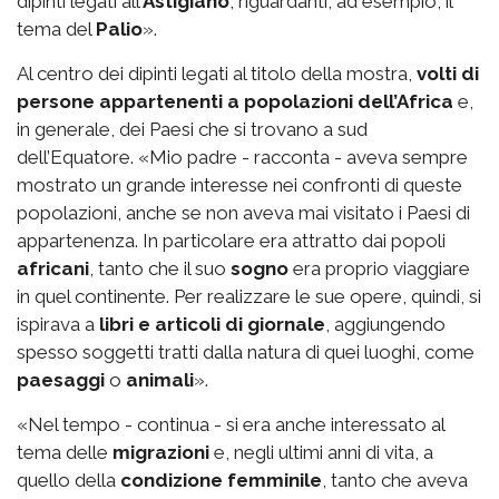
dipinti legati all’
Astigiano
, riguardanti, ad esempio, il
tema del
Palio
».
Al centro dei dipinti legati al titolo della mostra,
volti di
persone appartenenti a popolazioni dell’Africa
e,
in generale, dei Paesi che si trovano a sud
dell’Equatore. «Mio padre - racconta - aveva sempre
mostrato un grande interesse nei confronti di queste
popolazioni, anche se non aveva mai visitato i Paesi di
appartenenza. In particolare era attratto dai popoli
africani
, tanto che il suo
sogno
era proprio viaggiare
in quel continente. Per realizzare le sue opere, quindi, si
ispirava a
libri e articoli di giornale
, aggiungendo
spesso soggetti tratti dalla natura di quei luoghi, come
paesaggi
o
animali
».
«Nel tempo - continua - si era anche interessato al
tema delle
migrazioni
e, negli ultimi anni di vita, a
quello della
condizione femminile
, tanto che aveva