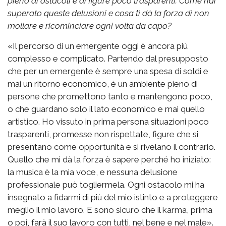
pieno di ostacoli e di figure poco trasparenti. Come hai
superato queste delusioni e cosa ti dà la forza di non
mollare e ricominciare ogni volta da capo?
«Il percorso di un emergente oggi è ancora più
complesso e complicato. Partendo dal presupposto
che per un emergente è sempre una spesa di soldi e
mai un ritorno economico, è un ambiente pieno di
persone che promettono tanto e mantengono poco,
o che guardano solo il lato economico e mai quello
artistico. Ho vissuto in prima persona situazioni poco
trasparenti, promesse non rispettate, figure che si
presentano come opportunità e si rivelano il contrario.
Quello che mi dà la forza è sapere perché ho iniziato:
la musica è la mia voce, e nessuna delusione
professionale può togliermela. Ogni ostacolo mi ha
insegnato a fidarmi di più del mio istinto e a proteggere
meglio il mio lavoro. E sono sicuro che il karma, prima
o poi, farà il suo lavoro con tutti, nel bene e nel male».