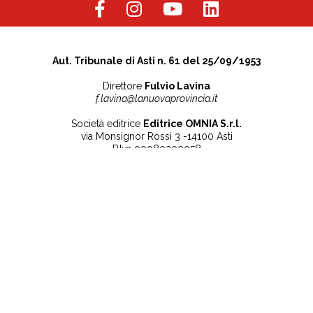
Aut. Tribunale di Asti n. 61 del 25/09/1953
Direttore
Fulvio Lavina
f.lavina@lanuovaprovincia.it
Società editrice
Editrice OMNIA S.r.l.
via Monsignor Rossi 3 -14100 Asti
P.Iva 00080200058
Contatti
Note legali
Tel:
+39 0141 532186
Privacy Policy
info@lanuovaprovincia.it
Cookie Policy
segreteria@lanuovaprovincia.it
Dichiarazione di
sito@lanuovaprovincia.it
accessibilità
Aggiorna le preferenze