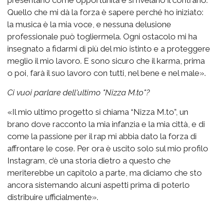
Quello che mi dà la forza è sapere perché ho iniziato:
la musica è la mia voce, e nessuna delusione
professionale può togliermela. Ogni ostacolo mi ha
insegnato a fidarmi di più del mio istinto e a proteggere
meglio il mio lavoro. E sono sicuro che il karma, prima
o poi, farà il suo lavoro con tutti, nel bene e nel male».
Ci vuoi parlare dell'ultimo "Nizza M.to"?
«Il mio ultimo progetto si chiama “Nizza M.to”, un
brano dove racconto la mia infanzia e la mia città, e di
come la passione per il rap mi abbia dato la forza di
affrontare le cose. Per ora è uscito solo sul mio profilo
Instagram, c’è una storia dietro a questo che
meriterebbe un capitolo a parte, ma diciamo che sto
ancora sistemando alcuni aspetti prima di poterlo
distribuire ufficialmente».