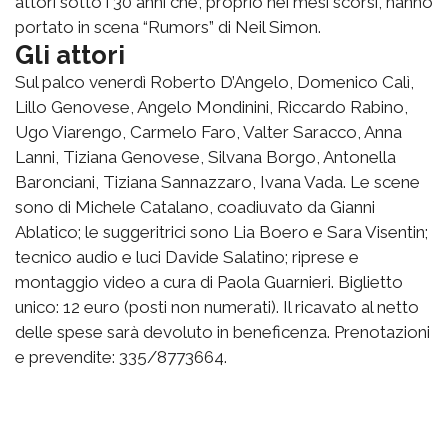
attori sotto i 30 anni che, proprio nei mesi scorsi, hanno
portato in scena “Rumors” di Neil Simon.
Gli attori
Sul palco venerdì Roberto D’Angelo, Domenico Calì,
Lillo Genovese, Angelo Mondinini, Riccardo Rabino,
Ugo Viarengo, Carmelo Faro, Valter Saracco, Anna
Lanni, Tiziana Genovese, Silvana Borgo, Antonella
Baronciani, Tiziana Sannazzaro, Ivana Vada. Le scene
sono di Michele Catalano, coadiuvato da Gianni
Ablatico; le suggeritrici sono Lia Boero e Sara Visentin;
tecnico audio e luci Davide Salatino; riprese e
montaggio video a cura di Paola Guarnieri. Biglietto
unico: 12 euro (posti non numerati). Il ricavato al netto
delle spese sarà devoluto in beneficenza. Prenotazioni
e prevendite: 335/8773664.