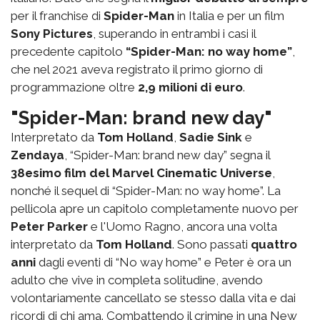
per il franchise di
Spider-Man
in Italia e per un film
Sony Pictures
, superando in entrambi i casi il
precedente capitolo
“Spider-Man: no way home”
,
che nel 2021 aveva registrato il primo giorno di
programmazione oltre
2,9 milioni di euro
.
"Spider-Man: brand new day"
Interpretato da
Tom Holland
,
Sadie Sink
e
Zendaya
, “Spider-Man: brand new day” segna il
38esimo film del Marvel Cinematic Universe
,
nonché il sequel di “Spider-Man: no way home”. La
pellicola apre un capitolo completamente nuovo per
Peter Parker
e l'Uomo Ragno, ancora una volta
interpretato da
Tom Holland
. Sono passati
quattro
anni
dagli eventi di “No way home” e Peter è ora un
adulto che vive in completa solitudine, avendo
volontariamente cancellato se stesso dalla vita e dai
ricordi di chi ama. Combattendo il crimine in una New