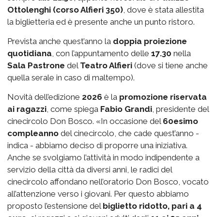
Ottolenghi (corso Alfieri 350)
, dove è stata allestita
la biglietteria ed è presente anche un punto ristoro.
Prevista anche quest’anno la
doppia proiezione
quotidiana
, con l’appuntamento delle
17.30
nella
Sala Pastrone
del
Teatro Alfieri
(dove si tiene anche
quella serale in caso di maltempo).
Novità dell’edizione
2026
è la
promozione riservata
ai ragazzi
, come spiega
Fabio Grandi
, presidente del
cinecircolo Don Bosco. «In occasione del
60esimo
compleanno
del cinecircolo, che cade quest’anno -
indica - abbiamo deciso di proporre una iniziativa.
Anche se svolgiamo l’attività in modo indipendente a
servizio della città da diversi anni, le radici del
cinecircolo affondano nell’oratorio Don Bosco, vocato
all’attenzione verso i giovani. Per questo abbiamo
proposto l’estensione del
biglietto ridotto, pari a 4