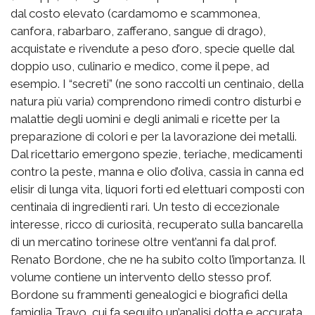
dal costo elevato (cardamomo e scammonea,
canfora, rabarbaro, zafferano, sangue di drago),
acquistate e rivendute a peso d’oro, specie quelle dal
doppio uso, culinario e medico, come il pepe, ad
esempio. I “secreti” (ne sono raccolti un centinaio, della
natura più varia) comprendono rimedi contro disturbi e
malattie degli uomini e degli animali e ricette per la
preparazione di colori e per la lavorazione dei metalli.
Dal ricettario emergono spezie, teriache, medicamenti
contro la peste, manna e olio d’oliva, cassia in canna ed
elisir di lunga vita, liquori forti ed elettuari composti con
centinaia di ingredienti rari. Un testo di eccezionale
interesse, ricco di curiosità, recuperato sulla bancarella
di un mercatino torinese oltre vent’anni fa dal prof.
Renato Bordone, che ne ha subito colto l’importanza. Il
volume contiene un intervento dello stesso prof.
Bordone su frammenti genealogici e biografici della
famiglia Travo, cui fa seguito un’analisi dotta e accurata