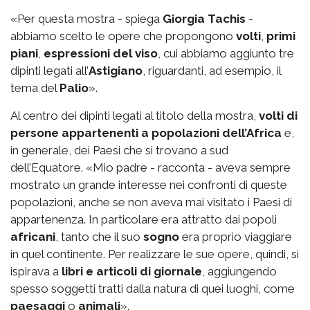
«Per questa mostra - spiega
Giorgia Tachis
-
abbiamo scelto le opere che propongono
volti
,
primi
piani
,
espressioni del viso
, cui abbiamo aggiunto tre
dipinti legati all’
Astigiano
, riguardanti, ad esempio, il
tema del
Palio
».
Al centro dei dipinti legati al titolo della mostra,
volti di
persone appartenenti a popolazioni dell’Africa
e,
in generale, dei Paesi che si trovano a sud
dell’Equatore. «Mio padre - racconta - aveva sempre
mostrato un grande interesse nei confronti di queste
popolazioni, anche se non aveva mai visitato i Paesi di
appartenenza. In particolare era attratto dai popoli
africani
, tanto che il suo
sogno
era proprio viaggiare
in quel continente. Per realizzare le sue opere, quindi, si
ispirava a
libri e articoli di giornale
, aggiungendo
spesso soggetti tratti dalla natura di quei luoghi, come
paesaggi
o
animali
».