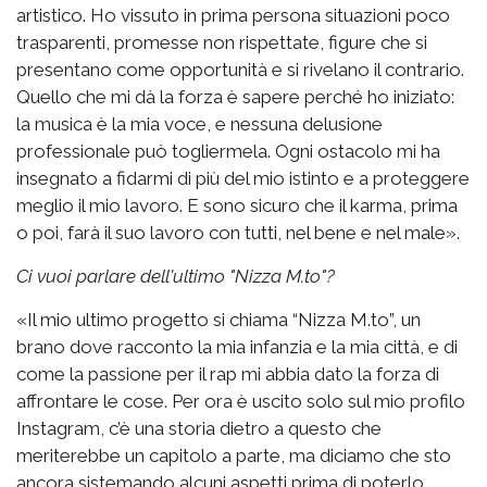
artistico. Ho vissuto in prima persona situazioni poco
trasparenti, promesse non rispettate, figure che si
presentano come opportunità e si rivelano il contrario.
Quello che mi dà la forza è sapere perché ho iniziato:
la musica è la mia voce, e nessuna delusione
professionale può togliermela. Ogni ostacolo mi ha
insegnato a fidarmi di più del mio istinto e a proteggere
meglio il mio lavoro. E sono sicuro che il karma, prima
o poi, farà il suo lavoro con tutti, nel bene e nel male».
Ci vuoi parlare dell'ultimo "Nizza M.to"?
«Il mio ultimo progetto si chiama “Nizza M.to”, un
brano dove racconto la mia infanzia e la mia città, e di
come la passione per il rap mi abbia dato la forza di
affrontare le cose. Per ora è uscito solo sul mio profilo
Instagram, c’è una storia dietro a questo che
meriterebbe un capitolo a parte, ma diciamo che sto
ancora sistemando alcuni aspetti prima di poterlo