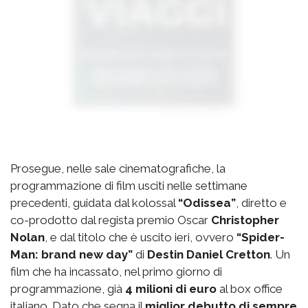
Prosegue, nelle sale cinematografiche, la
programmazione di film usciti nelle settimane
precedenti, guidata dal kolossal
“Odissea”
, diretto e
co-prodotto dal regista premio Oscar
Christopher
Nolan
, e dal titolo che è uscito ieri, ovvero
“Spider-
Man: brand new day”
di
Destin Daniel Cretton
. Un
film che ha incassato, nel primo giorno di
programmazione, già
4 milioni di euro
al box office
italiano. Dato che segna il
miglior debutto di sempre