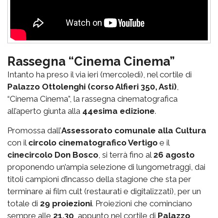
Rassegna “Cinema Cinema”
Intanto ha preso il via ieri (mercoledì), nel cortile di
Palazzo Ottolenghi (corso Alfieri 350, Asti)
,
“Cinema Cinema”, la rassegna cinematografica
all’aperto giunta alla
44esima edizione
.
Promossa dall’
Assessorato comunale alla Cultura
con il
circolo cinematografico Vertigo
e il
cinecircolo Don Bosco
, si terrà fino al
26 agosto
proponendo un’ampia selezione di lungometraggi, dai
titoli campioni d’incasso della stagione che sta per
terminare ai film cult (restaurati e digitalizzati), per un
totale di
29 proiezioni
. Proiezioni che cominciano
sempre alle
21.30
, appunto nel cortile di
Palazzo