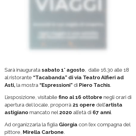
Sarà inaugurata
sabato 1° agosto
, dalle 16.30 alle 18
al ristorante
“Tacabanda” di via Teatro Alfieri ad
Asti,
la mostra
“Espressioni”
di
Piero Tachis
.
L’esposizione, visitabile
fino al 16 ottobre
negli orari di
apertura del locale, proporrà
21 opere
dell’
artista
astigiano
mancato nel
2020
all’età di
67 anni
.
Ad organizzarla la figlia
Giorgia
con l’ex compagna del
pittore,
Mirella Carbone
.