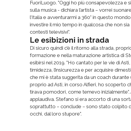
FuoriLuogo. "Oggi ho più consapevolezza e s
sulla musica - dichiara l’artista – vorrei suona
l’Italia e avventurarmi a 360° in questo mon
investire il mio tempo in qualcosa che non s
contesti televisivi”.
Le esibizioni in strada
Di sicuro quindi c’è il ritorno alla strada, prop
formazione e nella maturazione artistica di S
esibirsi nel 2019. "Ho cantato per le vie di Ast
timidezza, l’insicurezza e per acquisire dimesti
che mi è stata suggerita da un coach durante 
proprio ad Asti, in corso Alfieri, ho scoperto
tirava pomodori, come temevo inizialmente”. An
applaudiva. Stefano si era accorto di una sorta 
soprattutto – conclude – sono stato colpito da
occhi, dal loro stupore”.