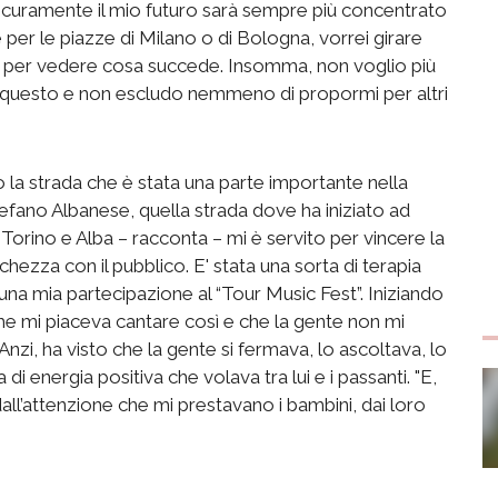
icuramente il mio futuro sarà sempre più concentrato
re per le piazze di Milano o di Bologna, vorrei girare
do per vedere cosa succede. Insomma, non voglio più
ia questo e non escludo nemmeno di propormi per altri
rio la strada che è stata una parte importante nella
tefano Albanese, quella strada dove ha iniziato ad
i, Torino e Alba – racconta – mi è servito per vincere la
chezza con il pubblico. E' stata una sorta di terapia
una mia partecipazione al “Tour Music Fest”. Iniziando
 che mi piaceva cantare così e che la gente non mi
zi, ha visto che la gente si fermava, lo ascoltava, lo
di energia positiva che volava tra lui e i passanti. "E,
ll’attenzione che mi prestavano i bambini, dai loro