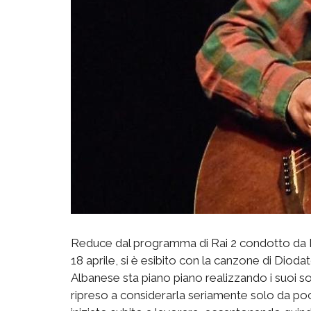
Reduce dal programma di Rai 2 condotto da Nek
18 aprile, si è esibito con la canzone di Dioda
Albanese sta piano piano realizzando i suoi 
ripreso a considerarla seriamente solo da pochi 