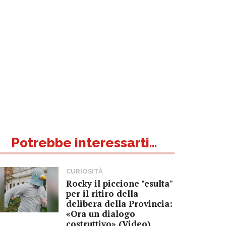
Potrebbe interessarti...
CURIOSITÀ
Rocky il piccione "esulta"
per il ritiro della
delibera della Provincia:
«Ora un dialogo
costruttivo» (Video)