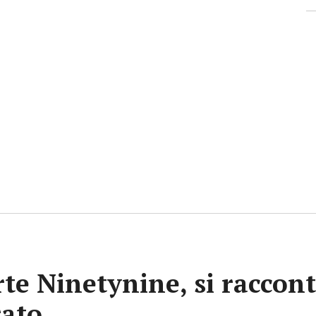
rte Ninetynine, si raccont
rato