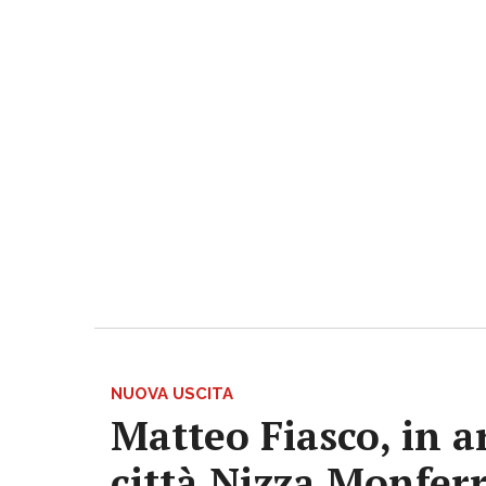
NUOVA USCITA
Matteo Fiasco, in a
città Nizza Monfer