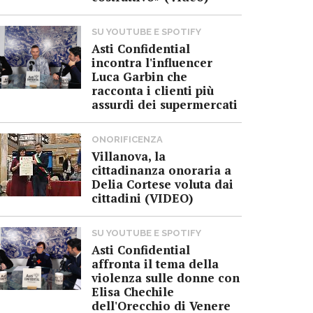
SU YOUTUBE E SPOTIFY
Asti Confidential
incontra l'influencer
Luca Garbin che
racconta i clienti più
assurdi dei supermercati
ONORIFICENZA
Villanova, la
cittadinanza onoraria a
Delia Cortese voluta dai
cittadini (VIDEO)
SU YOUTUBE E SPOTIFY
Asti Confidential
affronta il tema della
violenza sulle donne con
Elisa Chechile
dell'Orecchio di Venere