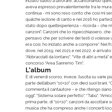
iniziato subito a lavorare, accantonando quind
aveva espresso prevalentemente tra le mura d
continua - mi sono reso conto che così mi sen
qualche lezione di canto e nel 2016 ho partec
stato dopo quell’esperienza – ricorda – che 
canzoni”. Canzoni che lo rispecchiassero, che 
pensavo che per scrivere dei testi ci volesse 
era così, ho iniziato anche a comporre”. Nel 
dove, nel 2019, nel 2021 e nel 2022, è arrivat
“Abbracciati da lontano”, “Vite di altri a metà” 
concorso “Area Sanremo Tim”.
L'album
È di venerdì scorso, invece, l’uscita su varie 
parte dell’album “10+10” con dieci suoi brani.
commenta il cantautore – e che ritengo siano i
oggi”. “Sistema solare perfetto”, “Tabù”, “Amico
prima parte, di “10+10”; canzoni da ascoltare
musica che ha compreso anche i concerti loca