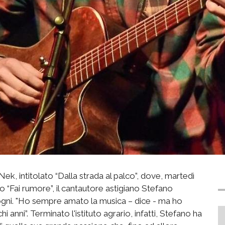
, intitolato “Dalla strada al palco”, dove, martedì
to “Fai rumore”, il cantautore astigiano Stefano
sogni. "Ho sempre amato la musica – dice - ma ho
anni”. Terminato l'istituto agrario, infatti, Stefano ha