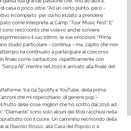
i quella sua grande passione che, fino ad allora,
i casa o poco oltre. "Ad un certo punto, però -
tivo incompleto, per cui ho iniziato a prendere
ipato come interprete al Camp “Tour Music Fest”. E'
mi sono reso conto che volevo anche scrivere
esprimessero il suo intimo, le sue emozioni. "Prima
uno studio particolare - continua – ma, capito che non
frattempo ha continuato a partecipare al concorso
o in finale come cantautore, rispettivamente con
e “Senza Ali”. mentre nel 2020 è arrivato alla finale del
piattaforme, tra cui Spotify e YouTube, della prima
 “Canzoni che mi rispecchiano, di genere pop –
l frutto delle cose migliori che ho scritto dal 2016 ad
”, “Diamante” sono solo alcuni dei titoli racchiusi nella
 soprattutto con il cuore. Un cammino nel mondo della
li al Diavolo Rosso, alla Casa del Popolo o a