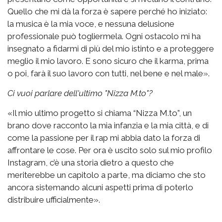
Quello che mi dà la forza è sapere perché ho iniziato:
la musica è la mia voce, e nessuna delusione
professionale può togliermela. Ogni ostacolo mi ha
insegnato a fidarmi di più del mio istinto e a proteggere
meglio il mio lavoro. E sono sicuro che il karma, prima
o poi, farà il suo lavoro con tutti, nel bene e nel male».
Ci vuoi parlare dell'ultimo "Nizza M.to"?
«Il mio ultimo progetto si chiama “Nizza M.to”, un
brano dove racconto la mia infanzia e la mia città, e di
come la passione per il rap mi abbia dato la forza di
affrontare le cose. Per ora è uscito solo sul mio profilo
Instagram, c’è una storia dietro a questo che
meriterebbe un capitolo a parte, ma diciamo che sto
ancora sistemando alcuni aspetti prima di poterlo
distribuire ufficialmente».